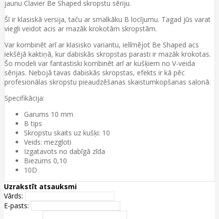
jaunu Clavier Be Shaped skropstu sēriju.
Šī ir klasiskā versija, taču ar smalkāku B locījumu. Tagad jūs varat
viegli veidot acis ar mazāk krokotām skropstām.
Var kombinēt arī ar klasisko variantu, ielīmējot Be Shaped acs
iekšējā kaktiņā, kur dabiskās skropstas parasti ir mazāk krokotas.
Šo modeli var fantastiski kombinēt arī ar kušķiem no V-veida
sērijas. Nebojā tavas dabiskās skropstas, efekts ir kā pēc
profesionālas skropstu pieaudzēšanas skaistumkopšanas salonā.
Specifikācija:
Garums 10 mm
B tips
Skropstu skaits uz kušķi: 10
Veids: mezgloti
Izgatavots no dabīgā zīda
Biezums 0,10
10D
Uzrakstīt atsauksmi
Vārds:
E-pasts: