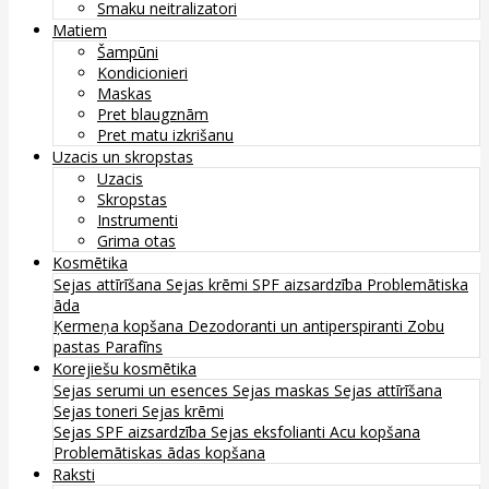
Smaku neitralizatori
Matiem
Šampūni
Kondicionieri
Maskas
Pret blaugznām
Pret matu izkrišanu
Uzacis un skropstas
Uzacis
Skropstas
Instrumenti
Grima otas
Kosmētika
Sejas attīrīšana
Sejas krēmi
SPF aizsardzība
Problemātiska
āda
Ķermeņa kopšana
Dezodoranti un antiperspiranti
Zobu
pastas
Parafīns
Korejiešu kosmētika
Sejas serumi un esences
Sejas maskas
Sejas attīrīšana
Sejas toneri
Sejas krēmi
Sejas SPF aizsardzība
Sejas eksfolianti
Acu kopšana
Problemātiskas ādas kopšana
Raksti