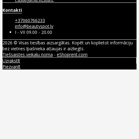
Kontakti
+37060766233
info@beautyspot.lv
I - VII 09.00 - 20.00
2026 © Visas tiesības aizsargātas. Kopēt un koplietot informāciju
bez vietnes īpašnieka atļaujas ir aizliegts.
Tiešsaistes veikalu noma
-
eShoprent.com
Uzrakstīt
Piezvanīt