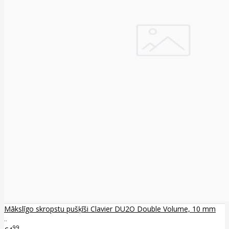
Mākslīgo skropstu pušķīši Clavier DU2O Double Volume, 10 mm
..
99