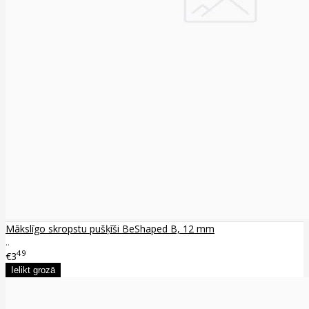
Mākslīgo skropstu pušķīši BeShaped B, 12 mm
..
49
€3