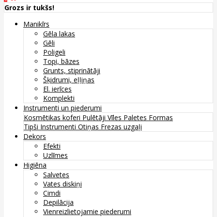
Grozs ir tukšs!
Manikīrs
Gēla lakas
Gēli
Poligeli
Topi, bāzes
Grunts, stiprinātāji
Šķidrumi, eļļiņas
El. ierīces
Komplekti
Instrumenti un piederumi
Kosmētikas koferi
Pulētāji
Vīles
Paletes
Formas
Tipši
Instrumenti
Otiņas
Frezas uzgaļi
Dekors
Efekti
Uzlīmes
Higiēna
Salvetes
Vates diskiņi
Cimdi
Depilācija
Vienreizlietojamie piederumi