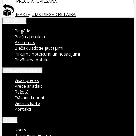
PREČU ATGRIEŠANA
MAKSĀJUMS PIEGĀDES LAIKĀ
Informācija
Piegāde
Preču apmaksa
Par mums
Biežāk uzdotie jautājumi
Pirkuma noteikumi un nosacījumi
Privātuma politika
Klientu apkalpošana
Visas preces
Prece ar atlaidi
Ražotāji
Dāvanu kuponi
Vietnes karte
Kontakti
Konts
Konts
Pasūtījumu vēsture