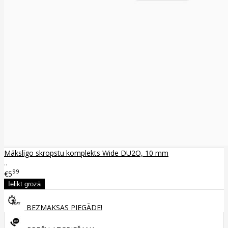
Mākslīgo skropstu komplekts Wide DU2O, 10 mm
..
99
€5
BEZMAKSAS PIEGĀDE!