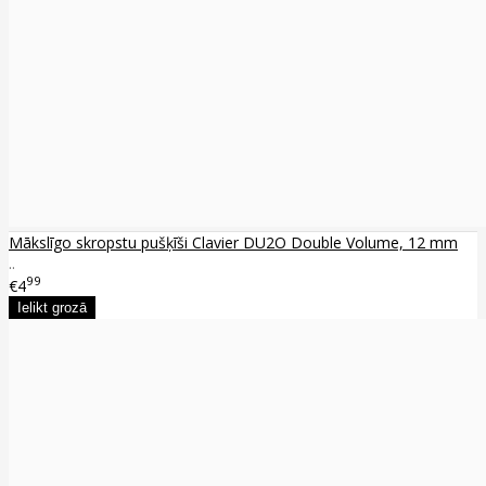
Mākslīgo skropstu pušķīši Clavier DU2O Double Volume, 12 mm
..
99
€4