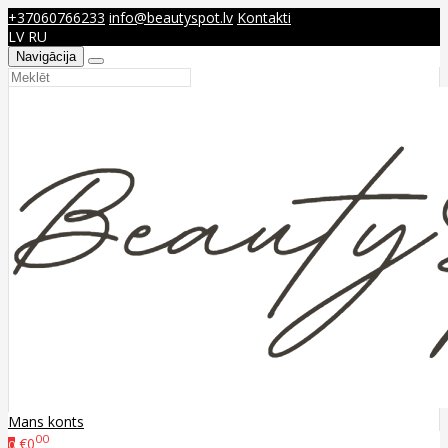
+37060766233
info@beautyspot.lv
Kontakti
LV
RU
Navigācija
Mans konts
00
€0
0