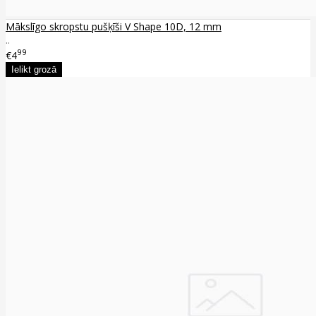
Mākslīgo skropstu pušķīši V Shape 10D, 12 mm
..
99
€4