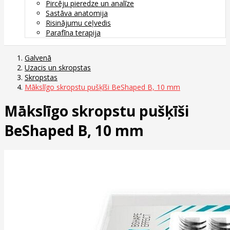
Pircēju pieredze un analīze
Sastāva anatomija
Risinājumu ceļvedis
Parafīna terapija
Galvenā
Uzacis un skropstas
Skropstas
Mākslīgo skropstu pušķīši BeShaped B, 10 mm
Mākslīgo skropstu pušķīši
BeShaped B, 10 mm