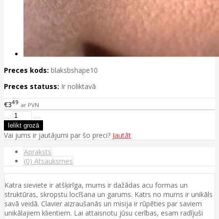
Preces kods:
blaksbshape10
Preces statuss:
Ir noliktavā
49
€3
ar PVN
Vai jums ir jautājumi par šo preci?
Jautāt
Apraksts
(0) Atsauksmes
Katra sieviete ir atšķirīga, mums ir dažādas acu formas un
struktūras, skropstu locīšana un garums. Katrs no mums ir unikāls
savā veidā. Clavier aizraušanās un misija ir rūpēties par saviem
unikālajiem klientiem. Lai attaisnotu jūsu cerības, esam radījuši