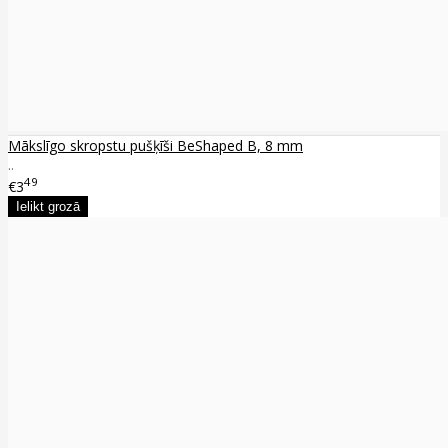
Mākslīgo skropstu pušķīši BeShaped B, 8 mm
..
49
€3