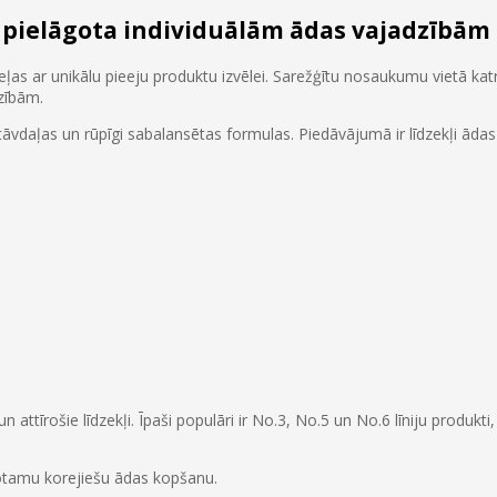
 pielāgota individuālām ādas vajadzībām
as ar unikālu pieeju produktu izvēlei. Sarežģītu nosaukumu vietā kat
dzībām.
āvdaļas un rūpīgi sabalansētas formulas. Piedāvājumā ir līdzekļi ādas
attīrošie līdzekļi. Īpaši populāri ir No.3, No.5 un No.6 līniju produkt
protamu korejiešu ādas kopšanu.