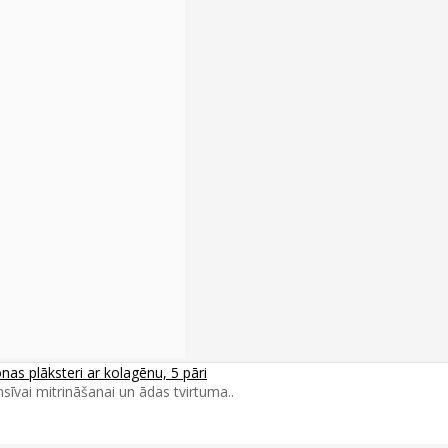
s plāksteri ar kolagēnu, 5 pāri
īvai mitrināšanai un ādas tvirtuma..