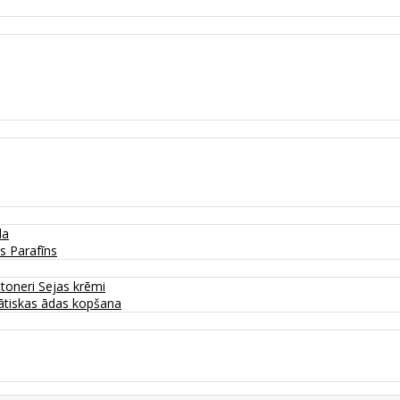
da
as
Parafīns
 toneri
Sejas krēmi
tiskas ādas kopšana