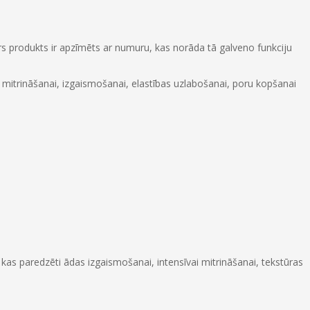
rs produkts ir apzīmēts ar numuru, kas norāda tā galveno funkciju
 mitrināšanai, izgaismošanai, elastības uzlabošanai, poru kopšanai
i, kas paredzēti ādas izgaismošanai, intensīvai mitrināšanai, tekstūras