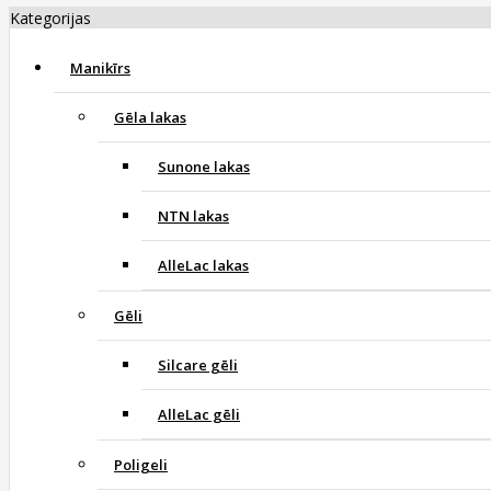
Kategorijas
Manikīrs
Gēla lakas
Sunone lakas
NTN lakas
AlleLac lakas
Gēli
Silcare gēli
AlleLac gēli
Poligeli