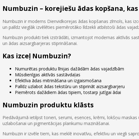
Numbuzin – korejiešu ādas kopšana, kas
Numbuzin ir moderns Dienvidkorejas ādas kopšanas zīmols, kas izceļ
un palīdz vieglāk izvēlēties piemērotāko līdzekli atbilstoši ādas vaja
Numbuzin produkti tiek izstrādāti, izmantojot modernas aktīvās sast
un ādas aizsargbarjeras stiprināšanai.
Kas izceļ Numbuzin?
Numurētas produktu līnijas dažādām ādas vajadzībām
Mūsdienīgas aktīvās sastāvdaļas
Efektīva ādas mitrināšana un izgaismošana
Palīdz uzlabot ādas tekstūru un stiprināt aizsargbarjeru
Piemērots dažādiem ādas tipiem, tostarp jutīgai ādai
Numbuzin produktu klāsts
Piedāvājumā ietilpst toneri, serumi, esences, krēmi, lokšņu maskas un 
uzlabošanai un pigmentācijas plankumu mazināšanai.
Numbuzin ir izvēle tiem, kas meklē inovatīvu, efektīvu un viegli sa