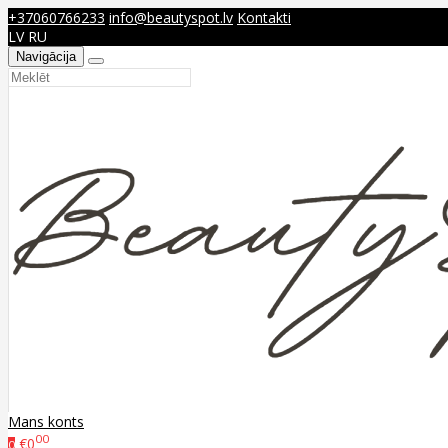
+37060766233
info@beautyspot.lv
Kontakti
LV
RU
Navigācija
Mans konts
00
€0
0