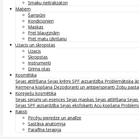
Smaku neitralizatori
Matiem
Šampūni
Kondicionieri
Maskas
Pret blaugznām
Pret matu izkrišanu
Uzacis un skropstas
Uzacis
Skropstas
Instrumenti
Grima otas
Kosmētika
Sejas attīrīšana
Sejas krēmi
SPF aizsardzība
Problemātiska ā
Ķermeņa kopšana
Dezodoranti un antiperspiranti
Zobu past
Korejiešu kosmētika
Sejas serumi un esences
Sejas maskas
Sejas attīrīšana
Sejas
Sejas SPF aizsardzība
Sejas eksfolianti
Acu kopšana
Problemā
Raksti
Pircēju pieredze un analīze
Sastāva anatomija
Parafīna terapija