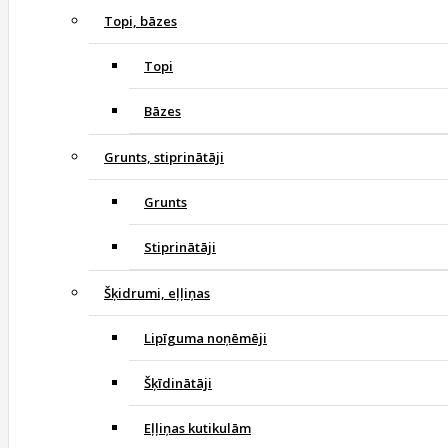
Topi, bāzes
Topi
Bāzes
Grunts, stiprinātāji
Grunts
Stiprinātāji
Šķidrumi, eļļiņas
Lipīguma noņēmēji
Šķīdinātāji
Eļļiņas kutikulām