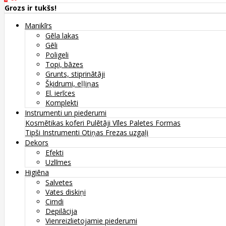
Grozs ir tukšs!
Manikīrs
Gēla lakas
Gēli
Poligeli
Topi, bāzes
Grunts, stiprinātāji
Šķidrumi, eļļiņas
El. ierīces
Komplekti
Instrumenti un piederumi
Kosmētikas koferi
Pulētāji
Vīles
Paletes
Formas
Tipši
Instrumenti
Otiņas
Frezas uzgaļi
Dekors
Efekti
Uzlīmes
Higiēna
Salvetes
Vates diskiņi
Cimdi
Depilācija
Vienreizlietojamie piederumi