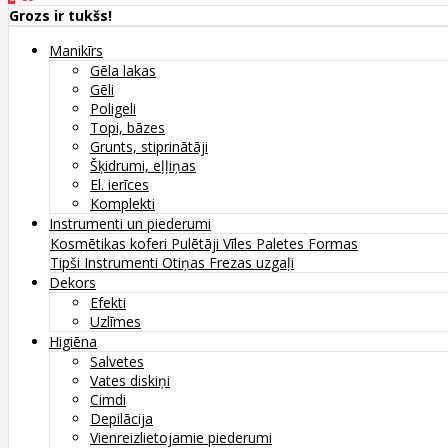
Grozs ir tukšs!
Manikīrs
Gēla lakas
Gēli
Poligeli
Topi, bāzes
Grunts, stiprinātāji
Šķidrumi, eļļiņas
El. ierīces
Komplekti
Instrumenti un piederumi
Kosmētikas koferi
Pulētāji
Vīles
Paletes
Formas
Tipši
Instrumenti
Otiņas
Frezas uzgaļi
Dekors
Efekti
Uzlīmes
Higiēna
Salvetes
Vates diskiņi
Cimdi
Depilācija
Vienreizlietojamie piederumi