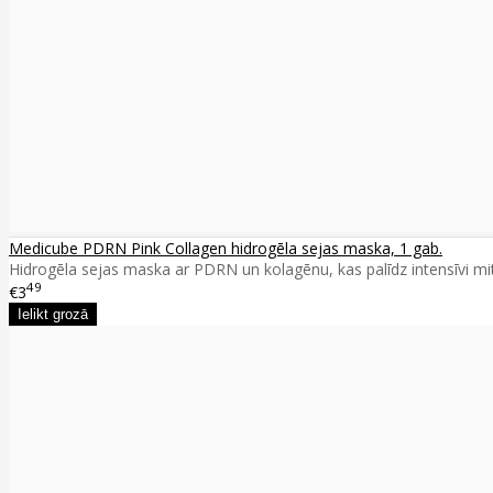
Medicube PDRN Pink Collagen hidrogēla sejas maska, 1 gab.
Hidrogēla sejas maska ar PDRN un kolagēnu, kas palīdz intensīvi mitr
49
€3