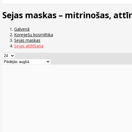
Sejas maskas – mitrinošas, attī
Galvenā
Korejiešu kosmētika
Sejas maskas
Sejas attīrīšana