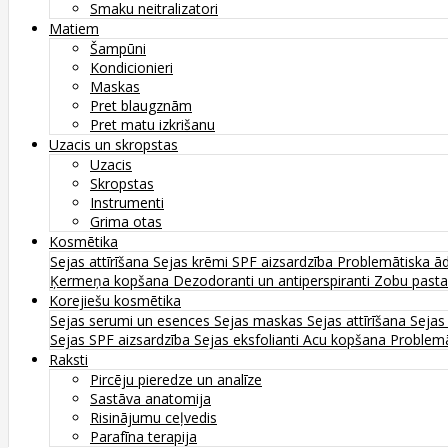
Smaku neitralizatori
Matiem
Šampūni
Kondicionieri
Maskas
Pret blaugznām
Pret matu izkrišanu
Uzacis un skropstas
Uzacis
Skropstas
Instrumenti
Grima otas
Kosmētika
Sejas attīrīšana
Sejas krēmi
SPF aizsardzība
Problemātiska ā
Ķermeņa kopšana
Dezodoranti un antiperspiranti
Zobu past
Korejiešu kosmētika
Sejas serumi un esences
Sejas maskas
Sejas attīrīšana
Sejas
Sejas SPF aizsardzība
Sejas eksfolianti
Acu kopšana
Problemā
Raksti
Pircēju pieredze un analīze
Sastāva anatomija
Risinājumu ceļvedis
Parafīna terapija