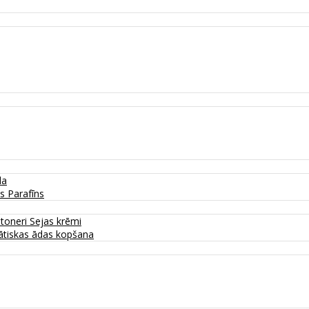
da
as
Parafīns
 toneri
Sejas krēmi
tiskas ādas kopšana