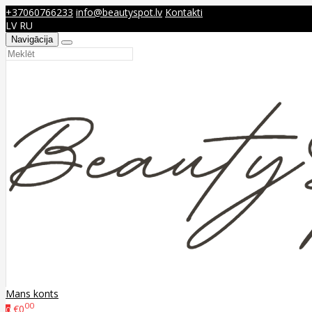
+37060766233
info@beautyspot.lv
Kontakti
LV
RU
Navigācija
Mans konts
00
€0
0