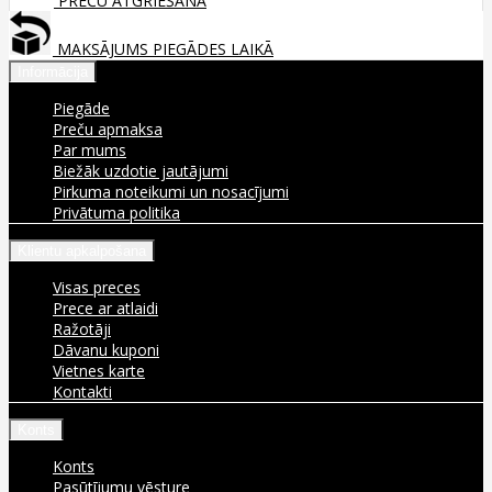
PREČU ATGRIEŠANA
MAKSĀJUMS PIEGĀDES LAIKĀ
Informācija
Piegāde
Preču apmaksa
Par mums
Biežāk uzdotie jautājumi
Pirkuma noteikumi un nosacījumi
Privātuma politika
Klientu apkalpošana
Visas preces
Prece ar atlaidi
Ražotāji
Dāvanu kuponi
Vietnes karte
Kontakti
Konts
Konts
Pasūtījumu vēsture