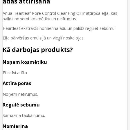
ādas attīrīšana
Anua Heartleaf Pore Control Cleansing Oil ir attīrošā eļļa, kas
palīdz noņemt kosmētiku un netīrumus.
Heartleaf ekstrakts nomierina ādu un palīdz regulēt sebumu.
Eļļa pārvēršas emulsijā un viegli noskalojas.
Kā darbojas produkts?
Noņem kosmētiku
Efektīvi attīra.
Attīra poras
Noņem netīrumus.
Regulē sebumu
Samazina taukainumu.
Nomierina