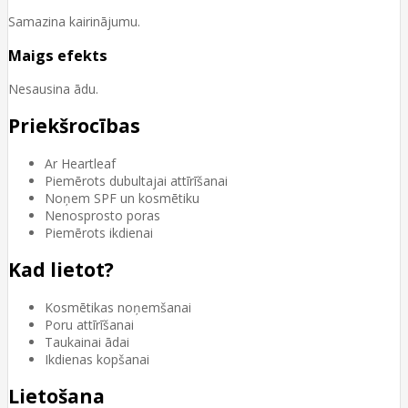
Samazina kairinājumu.
Maigs efekts
Nesausina ādu.
Priekšrocības
Ar Heartleaf
Piemērots dubultajai attīrīšanai
Noņem SPF un kosmētiku
Nenosprosto poras
Piemērots ikdienai
Kad lietot?
Kosmētikas noņemšanai
Poru attīrīšanai
Taukainai ādai
Ikdienas kopšanai
Lietošana