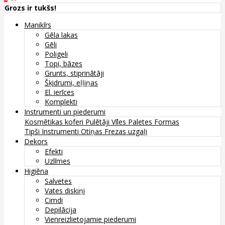
Grozs ir tukšs!
Manikīrs
Gēla lakas
Gēli
Poligeli
Topi, bāzes
Grunts, stiprinātāji
Šķidrumi, eļļiņas
El. ierīces
Komplekti
Instrumenti un piederumi
Kosmētikas koferi
Pulētāji
Vīles
Paletes
Formas
Tipši
Instrumenti
Otiņas
Frezas uzgaļi
Dekors
Efekti
Uzlīmes
Higiēna
Salvetes
Vates diskiņi
Cimdi
Depilācija
Vienreizlietojamie piederumi