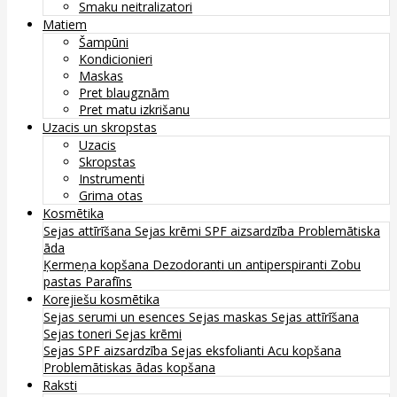
Smaku neitralizatori
Matiem
Šampūni
Kondicionieri
Maskas
Pret blaugznām
Pret matu izkrišanu
Uzacis un skropstas
Uzacis
Skropstas
Instrumenti
Grima otas
Kosmētika
Sejas attīrīšana
Sejas krēmi
SPF aizsardzība
Problemātiska
āda
Ķermeņa kopšana
Dezodoranti un antiperspiranti
Zobu
pastas
Parafīns
Korejiešu kosmētika
Sejas serumi un esences
Sejas maskas
Sejas attīrīšana
Sejas toneri
Sejas krēmi
Sejas SPF aizsardzība
Sejas eksfolianti
Acu kopšana
Problemātiskas ādas kopšana
Raksti