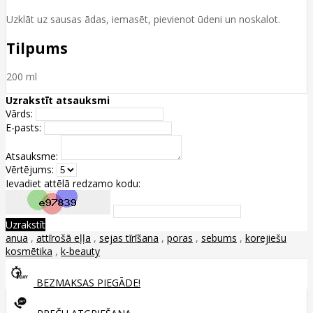
Uzklāt uz sausas ādas, iemasēt, pievienot ūdeni un noskalot.
Tilpums
200 ml
Uzrakstīt atsauksmi
Vārds:
E-pasts:
Atsauksme:
Vērtējums:
Ievadiet attēlā redzamo kodu:
Uzrakstīt
anua
,
attīrošā eļļa
,
sejas tīrīšana
,
poras
,
sebums
,
korejiešu
kosmētika
,
k-beauty
BEZMAKSAS PIEGĀDE!