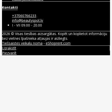
Kontakti
+37060766233
info@beautyspot.lv
I - VII 09.00 - 20.00
2026 © Visas tiesības aizsargātas. Kopēt un koplietot informāciju
bez vietnes īpašnieka atļaujas ir aizliegts.
Tiešsaistes veikalu noma
-
eShoprent.com
Uzrakstīt
Piezvanīt