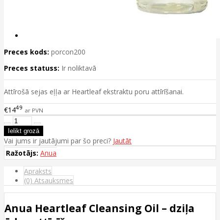
Preces kods:
porcon200
Preces statuss:
Ir noliktavā
Attīrošā sejas eļļa ar Heartleaf ekstraktu poru attīrīšanai.
49
€14
ar PVN
Vai jums ir jautājumi par šo preci?
Jautāt
Ražotājs:
Anua
Apraksts
(0) Atsauksmes
Anua Heartleaf Cleansing Oil – dziļa