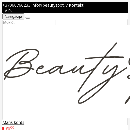
+37060766233
info@beautyspot.lv
Kontakti
LV
RU
Navigācija
Mans konts
00
€0
0