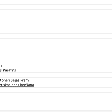
da
as
Parafīns
 toneri
Sejas krēmi
tiskas ādas kopšana