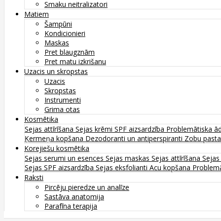
Smaku neitralizatori
Matiem
Šampūni
Kondicionieri
Maskas
Pret blaugznām
Pret matu izkrišanu
Uzacis un skropstas
Uzacis
Skropstas
Instrumenti
Grima otas
Kosmētika
Sejas attīrīšana
Sejas krēmi
SPF aizsardzība
Problemātiska ā
Ķermeņa kopšana
Dezodoranti un antiperspiranti
Zobu past
Korejiešu kosmētika
Sejas serumi un esences
Sejas maskas
Sejas attīrīšana
Sejas
Sejas SPF aizsardzība
Sejas eksfolianti
Acu kopšana
Problemā
Raksti
Pircēju pieredze un analīze
Sastāva anatomija
Parafīna terapija