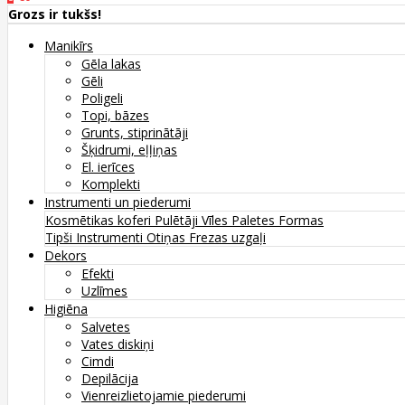
Grozs ir tukšs!
Manikīrs
Gēla lakas
Gēli
Poligeli
Topi, bāzes
Grunts, stiprinātāji
Šķidrumi, eļļiņas
El. ierīces
Komplekti
Instrumenti un piederumi
Kosmētikas koferi
Pulētāji
Vīles
Paletes
Formas
Tipši
Instrumenti
Otiņas
Frezas uzgaļi
Dekors
Efekti
Uzlīmes
Higiēna
Salvetes
Vates diskiņi
Cimdi
Depilācija
Vienreizlietojamie piederumi