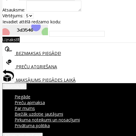
Atsauksme:
Vērtējums:
Ievadiet attēlā redzamo kodu:
Uzrakstīt
BEZMAKSAS PIEGĀDE!
PREČU ATGRIEŠANA
MAKSĀJUMS PIEGĀDES LAIKĀ
Informācija
Piegāde
Preču apmaksa
Par mums
Biežāk uzdotie jautājumi
Pirkuma noteikumi un nosacījumi
Privātuma politika
Klientu apkalpošana