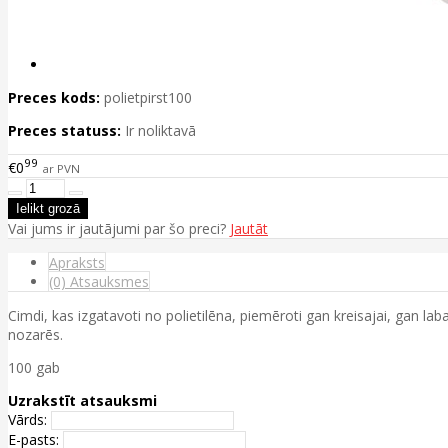
Preces kods:
polietpirst100
Preces statuss:
Ir noliktavā
99
€0
ar PVN
Vai jums ir jautājumi par šo preci?
Jautāt
Apraksts
(0) Atsauksmes
Cimdi, kas izgatavoti no polietilēna, piemēroti gan kreisajai, gan lab
nozarēs.
100 gab
Uzrakstīt atsauksmi
Vārds:
E-pasts: