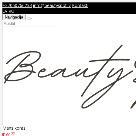
+37060766233
info@beautyspot.lv
Kontakti
LV
RU
Navigācija
Mans konts
00
€0
0