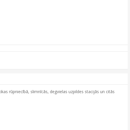
ikas rūpniecībā, slimnīcās, degvielas uzpildes stacijās un citās