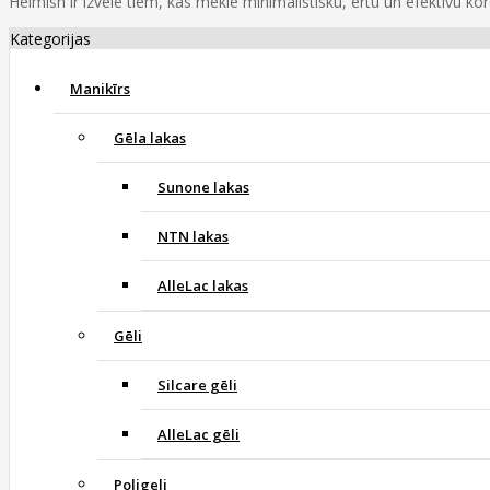
Heimish ir izvēle tiem, kas meklē minimālistisku, ērtu un efektīvu k
Kategorijas
Manikīrs
Gēla lakas
Sunone lakas
NTN lakas
AlleLac lakas
Gēli
Silcare gēli
AlleLac gēli
Poligeli