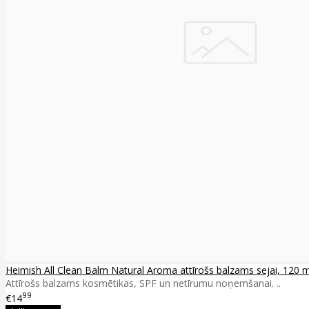
Heimish All Clean Balm Natural Aroma attīrošs balzams sejai, 120 m
Attīrošs balzams kosmētikas, SPF un netīrumu noņemšanai. ..
99
€14