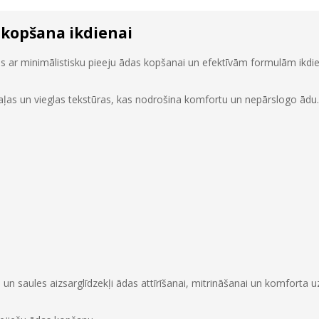
 kopšana ikdienai
 ar minimālistisku pieeju ādas kopšanai un efektīvām formulām ikdien
daļas un vieglas tekstūras, kas nodrošina komfortu un nepārslogo ādu.
 un saules aizsarglīdzekļi ādas attīrīšanai, mitrināšanai un komforta u