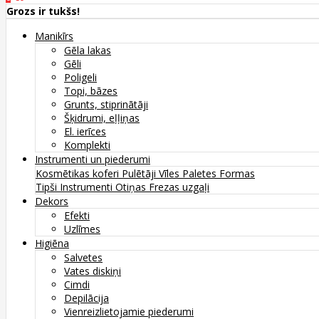
Grozs ir tukšs!
Manikīrs
Gēla lakas
Gēli
Poligeli
Topi, bāzes
Grunts, stiprinātāji
Šķidrumi, eļļiņas
El. ierīces
Komplekti
Instrumenti un piederumi
Kosmētikas koferi
Pulētāji
Vīles
Paletes
Formas
Tipši
Instrumenti
Otiņas
Frezas uzgaļi
Dekors
Efekti
Uzlīmes
Higiēna
Salvetes
Vates diskiņi
Cimdi
Depilācija
Vienreizlietojamie piederumi