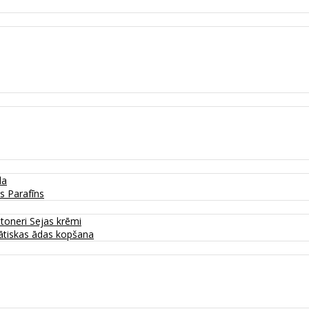
da
as
Parafīns
 toneri
Sejas krēmi
tiskas ādas kopšana