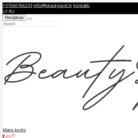
+37060766233
info@beautyspot.lv
Kontakti
LV
RU
Navigācija
Mans konts
00
€0
0