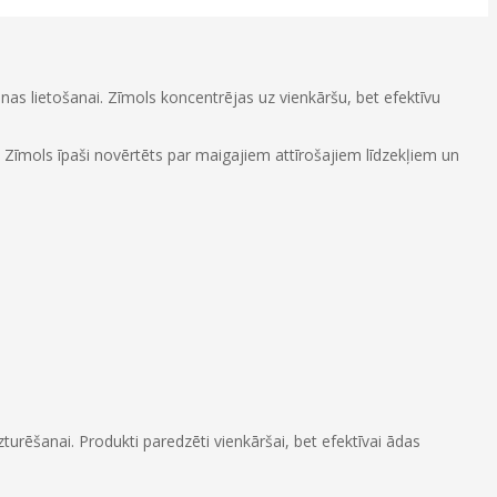
as lietošanai. Zīmols koncentrējas uz vienkāršu, bet efektīvu
 Zīmols īpaši novērtēts par maigajiem attīrošajiem līdzekļiem un
zturēšanai. Produkti paredzēti vienkāršai, bet efektīvai ādas