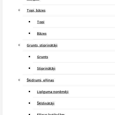
Topi, bāzes
Topi
Bāzes
Grunts, stiprinātāji
Grunts
Stiprinātāji
Šķidrumi, eļļiņas
Lipīguma noņēmēji
Šķīdinātāji
Eļļiņas kutikulām