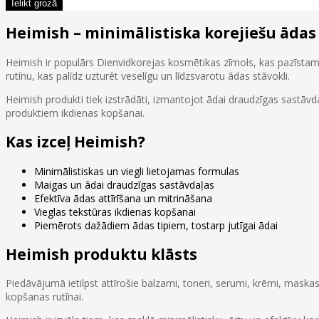
Heimish – minimālistiska korejiešu ādas
Heimish ir populārs Dienvidkorejas kosmētikas zīmols, kas pazīstams
rutīnu, kas palīdz uzturēt veselīgu un līdzsvarotu ādas stāvokli.
Heimish produkti tiek izstrādāti, izmantojot ādai draudzīgas sastāv
produktiem ikdienas kopšanai.
Kas izceļ Heimish?
Minimālistiskas un viegli lietojamas formulas
Maigas un ādai draudzīgas sastāvdaļas
Efektīva ādas attīrīšana un mitrināšana
Vieglas tekstūras ikdienas kopšanai
Piemērots dažādiem ādas tipiem, tostarp jutīgai ādai
Heimish produktu klāsts
Piedāvājumā ietilpst attīrošie balzami, toneri, serumi, krēmi, maskas
kopšanas rutīnai.