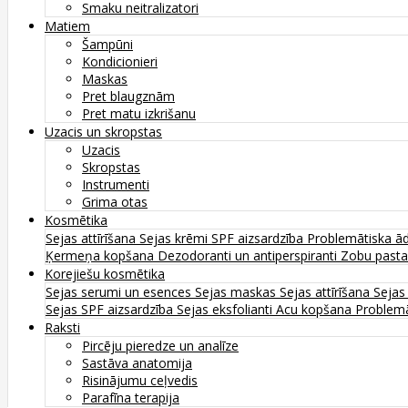
Smaku neitralizatori
Matiem
Šampūni
Kondicionieri
Maskas
Pret blaugznām
Pret matu izkrišanu
Uzacis un skropstas
Uzacis
Skropstas
Instrumenti
Grima otas
Kosmētika
Sejas attīrīšana
Sejas krēmi
SPF aizsardzība
Problemātiska ā
Ķermeņa kopšana
Dezodoranti un antiperspiranti
Zobu past
Korejiešu kosmētika
Sejas serumi un esences
Sejas maskas
Sejas attīrīšana
Sejas
Sejas SPF aizsardzība
Sejas eksfolianti
Acu kopšana
Problemā
Raksti
Pircēju pieredze un analīze
Sastāva anatomija
Risinājumu ceļvedis
Parafīna terapija