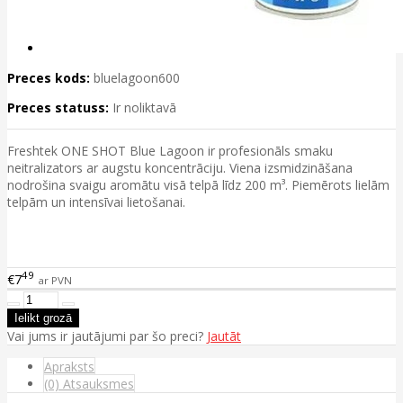
Preces kods:
bluelagoon600
Preces statuss:
Ir noliktavā
Freshtek ONE SHOT Blue Lagoon ir profesionāls smaku
neitralizators ar augstu koncentrāciju. Viena izsmidzināšana
nodrošina svaigu aromātu visā telpā līdz 200 m³. Piemērots lielām
telpām un intensīvai lietošanai.
49
€7
ar PVN
Vai jums ir jautājumi par šo preci?
Jautāt
Apraksts
(0) Atsauksmes