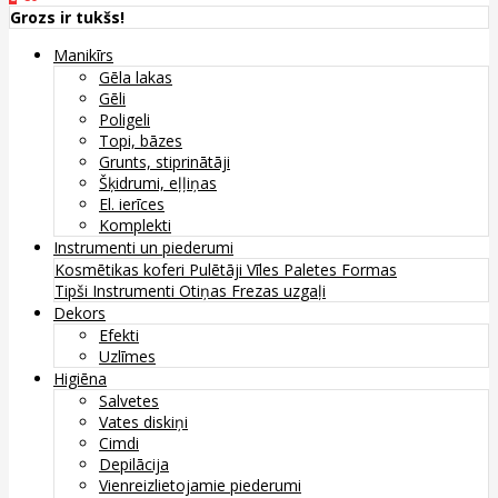
Grozs ir tukšs!
Manikīrs
Gēla lakas
Gēli
Poligeli
Topi, bāzes
Grunts, stiprinātāji
Šķidrumi, eļļiņas
El. ierīces
Komplekti
Instrumenti un piederumi
Kosmētikas koferi
Pulētāji
Vīles
Paletes
Formas
Tipši
Instrumenti
Otiņas
Frezas uzgaļi
Dekors
Efekti
Uzlīmes
Higiēna
Salvetes
Vates diskiņi
Cimdi
Depilācija
Vienreizlietojamie piederumi