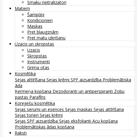
Smaku neitralizatori
Matiem
Šampūni
Kondicionieri
Maskas
Pret blaugznām
Pret matu izkrišanu
Uzacis un skropstas
Uzacis
Skropstas
Instrumenti
Grima otas
Kosmētika
Sejas attīrīšana
Sejas krēmi
SPF aizsardzība
Problemātiska
āda
Ķermeņa kopšana
Dezodoranti un antiperspiranti
Zobu
pastas
Parafīns
Korejiešu kosmētika
Sejas serumi un esences
Sejas maskas
Sejas attīrīšana
Sejas toneri
Sejas krēmi
Sejas SPF aizsardzība
Sejas eksfolianti
Acu kopšana
Problemātiskas ādas kopšana
Raksti