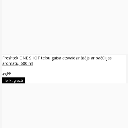
Freshtek ONE SHOT telpu gaisa atsvaidzinātājs ar pačūlijas
aromātu, 600 ml
..
99
€6