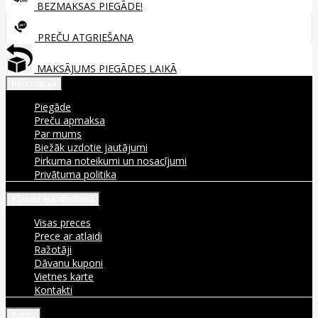
BEZMAKSAS PIEGĀDE!
PREČU ATGRIEŠANA
MAKSĀJUMS PIEGĀDES LAIKĀ
Informācija
Piegāde
Preču apmaksa
Par mums
Biežāk uzdotie jautājumi
Pirkuma noteikumi un nosacījumi
Privātuma politika
Klientu apkalpošana
Visas preces
Prece ar atlaidi
Ražotāji
Dāvanu kuponi
Vietnes karte
Kontakti
Konts