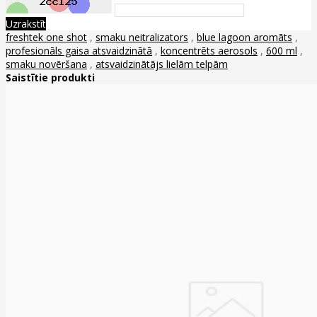
Uzrakstīt
freshtek one shot
,
smaku neitralizators
,
blue lagoon aromāts
,
profesionāls gaisa atsvaidzinātā
,
koncentrēts aerosols
,
600 ml
,
smaku novēršana
,
atsvaidzinātājs lielām telpām
Saistītie produkti