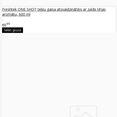
Freshtek ONE SHOT telpu gaisa atsvaidzinātājs ar zaļās tējas
aromātu, 600 ml
..
99
€6