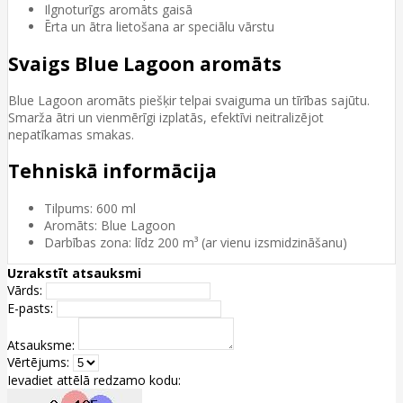
Ilgnoturīgs aromāts gaisā
Ērta un ātra lietošana ar speciālu vārstu
Svaigs Blue Lagoon aromāts
Blue Lagoon aromāts piešķir telpai svaiguma un tīrības sajūtu.
Smarža ātri un vienmērīgi izplatās, efektīvi neitralizējot
nepatīkamas smakas.
Tehniskā informācija
Tilpums: 600 ml
Aromāts: Blue Lagoon
Darbības zona: līdz 200 m³ (ar vienu izsmidzināšanu)
Uzrakstīt atsauksmi
Vārds:
E-pasts:
Atsauksme:
Vērtējums:
Ievadiet attēlā redzamo kodu: