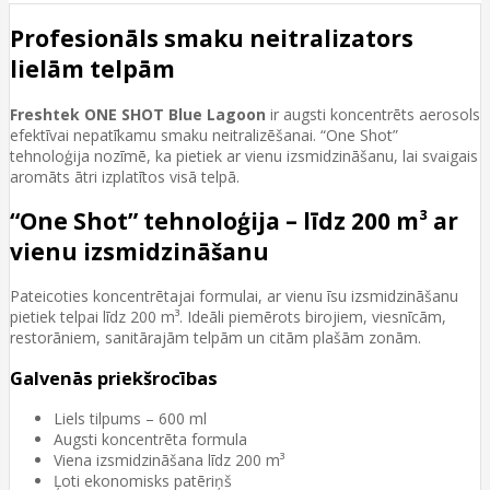
Profesionāls smaku neitralizators
lielām telpām
Freshtek ONE SHOT Blue Lagoon
ir augsti koncentrēts aerosols
efektīvai nepatīkamu smaku neitralizēšanai. “One Shot”
tehnoloģija nozīmē, ka pietiek ar vienu izsmidzināšanu, lai svaigais
aromāts ātri izplatītos visā telpā.
“One Shot” tehnoloģija – līdz 200 m³ ar
vienu izsmidzināšanu
Pateicoties koncentrētajai formulai, ar vienu īsu izsmidzināšanu
pietiek telpai līdz 200 m³. Ideāli piemērots birojiem, viesnīcām,
restorāniem, sanitārajām telpām un citām plašām zonām.
Galvenās priekšrocības
Liels tilpums – 600 ml
Augsti koncentrēta formula
Viena izsmidzināšana līdz 200 m³
Ļoti ekonomisks patēriņš