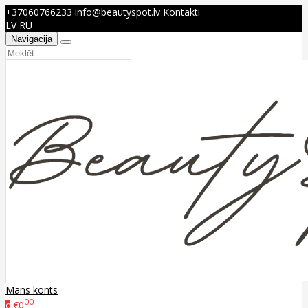
+37060766233
info@beautyspot.lv
Kontakti
LV
RU
Navigācija
Mans konts
00
€0
0