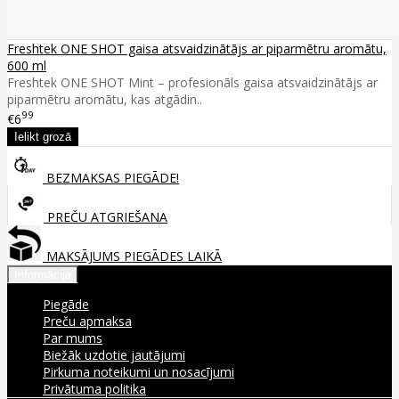
Freshtek ONE SHOT gaisa atsvaidzinātājs ar piparmētru aromātu,
600 ml
Freshtek ONE SHOT Mint – profesionāls gaisa atsvaidzinātājs ar
piparmētru aromātu, kas atgādin..
99
€6
BEZMAKSAS PIEGĀDE!
PREČU ATGRIEŠANA
MAKSĀJUMS PIEGĀDES LAIKĀ
Informācija
Piegāde
Preču apmaksa
Par mums
Biežāk uzdotie jautājumi
Pirkuma noteikumi un nosacījumi
Privātuma politika