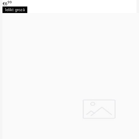
99
€6