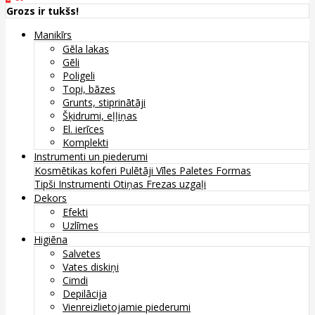
Grozs ir tukšs!
Manikīrs
Gēla lakas
Gēli
Poligeli
Topi, bāzes
Grunts, stiprinātāji
Šķidrumi, eļļiņas
El. ierīces
Komplekti
Instrumenti un piederumi
Kosmētikas koferi
Pulētāji
Vīles
Paletes
Formas
Tipši
Instrumenti
Otiņas
Frezas uzgaļi
Dekors
Efekti
Uzlīmes
Higiēna
Salvetes
Vates diskiņi
Cimdi
Depilācija
Vienreizlietojamie piederumi