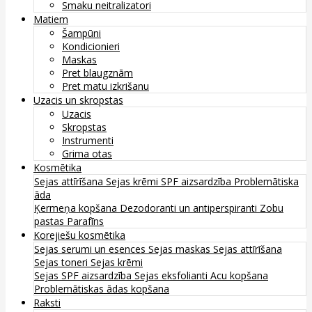
Smaku neitralizatori
Matiem
Šampūni
Kondicionieri
Maskas
Pret blaugznām
Pret matu izkrišanu
Uzacis un skropstas
Uzacis
Skropstas
Instrumenti
Grima otas
Kosmētika
Sejas attīrīšana
Sejas krēmi
SPF aizsardzība
Problemātiska
āda
Ķermeņa kopšana
Dezodoranti un antiperspiranti
Zobu
pastas
Parafīns
Korejiešu kosmētika
Sejas serumi un esences
Sejas maskas
Sejas attīrīšana
Sejas toneri
Sejas krēmi
Sejas SPF aizsardzība
Sejas eksfolianti
Acu kopšana
Problemātiskas ādas kopšana
Raksti