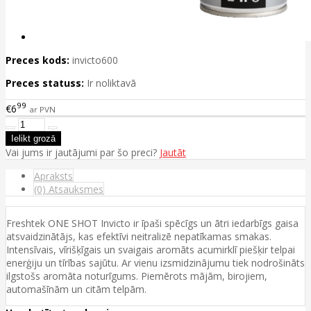
Preces kods:
invicto600
Preces statuss:
Ir noliktavā
99
€6
ar PVN
Vai jums ir jautājumi par šo preci?
Jautāt
Apraksts
(0) Atsauksmes
Freshtek ONE SHOT Invicto ir īpaši spēcīgs un ātri iedarbīgs gaisa
atsvaidzinātājs, kas efektīvi neitralizē nepatīkamas smakas.
Intensīvais, vīrišķīgais un svaigais aromāts acumirklī piešķir telpai
enerģiju un tīrības sajūtu. Ar vienu izsmidzinājumu tiek nodrošināts
ilgstošs aromāta noturīgums. Piemērots mājām, birojiem,
automašīnām un citām telpām.