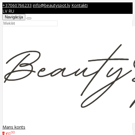
+37060766233
info@beautyspot.lv
Kontakti
LV
RU
Navigācija
Mans konts
00
€0
0