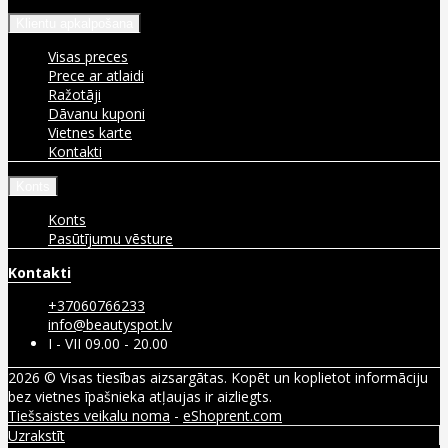
Klientu apkalpošana
Visas preces
Prece ar atlaidi
Ražotāji
Dāvanu kuponi
Vietnes karte
Kontakti
Konts
Konts
Pasūtījumu vēsture
Kontakti
+37060766233
info@beautyspot.lv
I - VII 09.00 - 20.00
2026 © Visas tiesības aizsargātas. Kopēt un koplietot informāciju
bez vietnes īpašnieka atļaujas ir aizliegts.
Tiešsaistes veikalu noma
-
eShoprent.com
Uzrakstīt