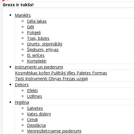
Grozs ir tukšs!
Manikīrs
Gēla lakas
Gēli
Poligeli
Topi, bāzes
Grunts, stiprinātāji
Šķidrumi, eļļiņas
El. ierīces
Komplekti
Instrumenti un piederumi
Kosmētikas koferi
Pulētāji
Vīles
Paletes
Formas
Tipši
Instrumenti
Otiņas
Frezas uzgaļi
Dekors
Efekti
Uzlīmes
Higiēna
Salvetes
Vates diskiņi
Cimdi
Depilācija
Vienreizlietojamie piederumi