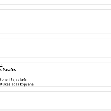
da
as
Parafīns
 toneri
Sejas krēmi
tiskas ādas kopšana