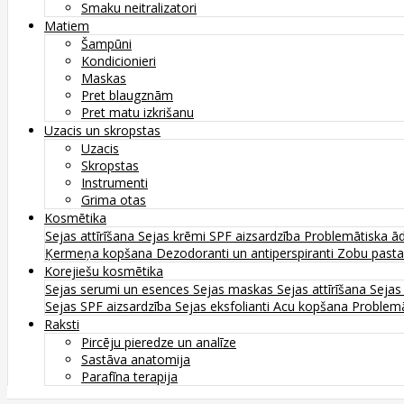
Smaku neitralizatori
Matiem
Šampūni
Kondicionieri
Maskas
Pret blaugznām
Pret matu izkrišanu
Uzacis un skropstas
Uzacis
Skropstas
Instrumenti
Grima otas
Kosmētika
Sejas attīrīšana
Sejas krēmi
SPF aizsardzība
Problemātiska ā
Ķermeņa kopšana
Dezodoranti un antiperspiranti
Zobu past
Korejiešu kosmētika
Sejas serumi un esences
Sejas maskas
Sejas attīrīšana
Sejas
Sejas SPF aizsardzība
Sejas eksfolianti
Acu kopšana
Problemā
Raksti
Pircēju pieredze un analīze
Sastāva anatomija
Parafīna terapija