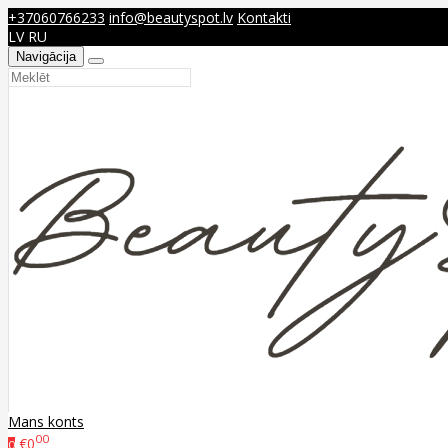
+37060766233
info@beautyspot.lv
Kontakti
LV
RU
Navigācija
Mans konts
00
€0
0