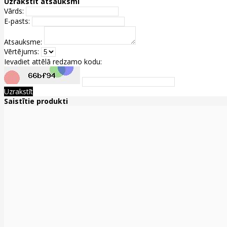
Uzrakstīt atsauksmi
Vārds:
E-pasts:
Atsauksme:
Vērtējums:
Ievadiet attēlā redzamo kodu:
Uzrakstīt
Saistītie produkti