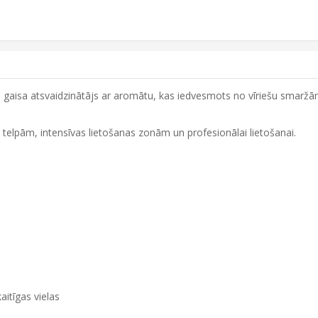
 gaisa atsvaidzinātājs ar aromātu, kas iedvesmots no vīriešu smarž
ām telpām, intensīvas lietošanas zonām un profesionālai lietošanai.
itīgas vielas