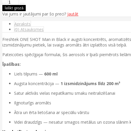
Vai jums ir jautājumi par šo preci?
Jautāt
Apraksts
(0) Atsauksmes
Freshtek ONE SHOT Man in Black ir augsti koncentrēts, aromatizēts
izsmidzinājumu pietiek, lai svaigs aromāts ātri izplatītos visā telpā.
Pateicoties spēcīgajai formulai, šis aerosols ir īpaši piemērots liel
Īpašības:
Liels tilpums —
600 ml
Augsta koncentrācija —
1 izsmidzinājums līdz 200 m³
Satur aktīvās vielas nepatīkamu smaku neitralizēšanai
Ilgnoturīgs aromāts
Ātra un ērta lietošana ar speciālu vārstu
Videi draudzīgs — nesatur smagos metālus un ozona slānim ka