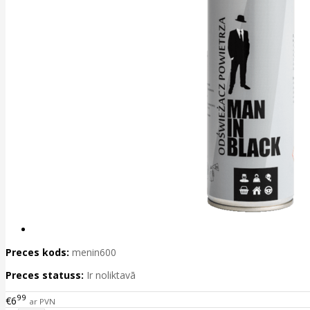
Preces kods:
menin600
Preces statuss:
Ir noliktavā
99
€6
ar PVN