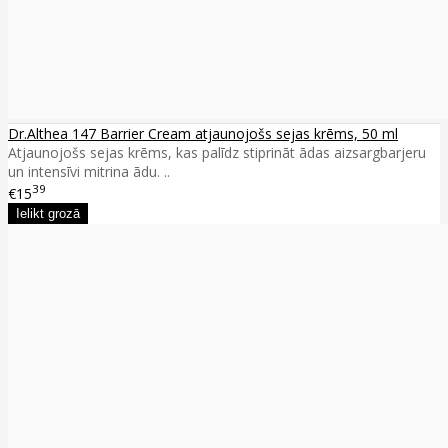
Dr.Althea 147 Barrier Cream atjaunojošs sejas krēms, 50 ml
Atjaunojošs sejas krēms, kas palīdz stiprināt ādas aizsargbarjeru
un intensīvi mitrina ādu. ..
39
€15