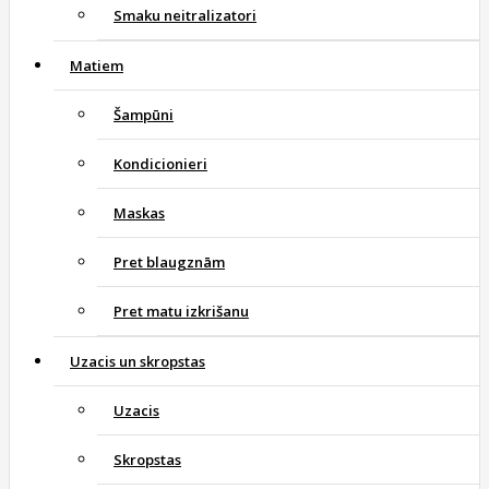
Smaku neitralizatori
Matiem
Šampūni
Kondicionieri
Maskas
Pret blaugznām
Pret matu izkrišanu
Uzacis un skropstas
Uzacis
Skropstas