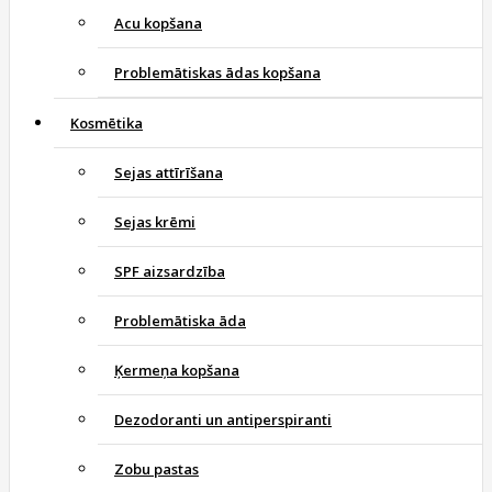
Acu kopšana
Problemātiskas ādas kopšana
Kosmētika
Sejas attīrīšana
Sejas krēmi
SPF aizsardzība
Problemātiska āda
Ķermeņa kopšana
Dezodoranti un antiperspiranti
Zobu pastas