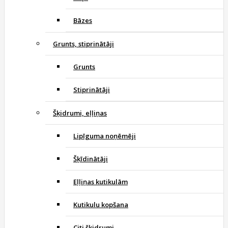
Bāzes
Grunts, stiprinātāji
Grunts
Stiprinātāji
Šķidrumi, eļļiņas
Lipīguma noņēmēji
Šķīdinātāji
Eļļiņas kutikulām
Kutikulu kopšana
Citi šķidrumi