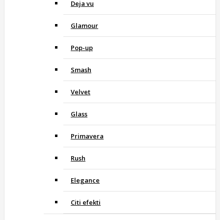
Deja vu
Glamour
Pop-up
Smash
Velvet
Glass
Primavera
Rush
Elegance
Citi efekti