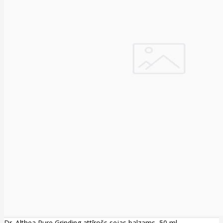
Dr. Althea Pure Grinding attīrošs sejas balzams, 50 ml