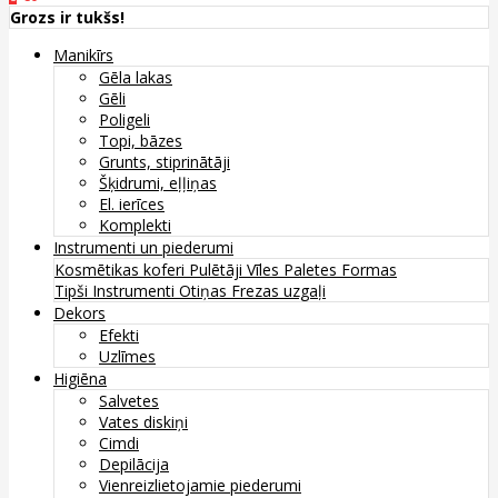
Grozs ir tukšs!
Manikīrs
Gēla lakas
Gēli
Poligeli
Topi, bāzes
Grunts, stiprinātāji
Šķidrumi, eļļiņas
El. ierīces
Komplekti
Instrumenti un piederumi
Kosmētikas koferi
Pulētāji
Vīles
Paletes
Formas
Tipši
Instrumenti
Otiņas
Frezas uzgaļi
Dekors
Efekti
Uzlīmes
Higiēna
Salvetes
Vates diskiņi
Cimdi
Depilācija
Vienreizlietojamie piederumi