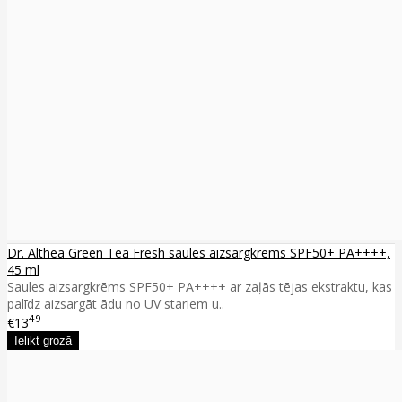
Dr. Althea Green Tea Fresh saules aizsargkrēms SPF50+ PA++++,
45 ml
Saules aizsargkrēms SPF50+ PA++++ ar zaļās tējas ekstraktu, kas
palīdz aizsargāt ādu no UV stariem u..
49
€13