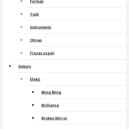
Formas
Tipši
Instrumenti
Otiņas
Frezas uzgaļi
Dekors
Efekti
Bling Bling
Brilliance
Broken Mirror