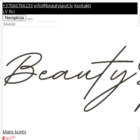
+37060766233
info@beautyspot.lv
Kontakti
LV
RU
Navigācija
Mans konts
00
€0
0