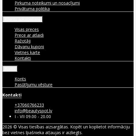
Pirkuma noteikumi un nosacījumi
Privātuma politika
Klientu apkalpošana
Visas preces
Prece ar atlaidi
Ražotāji
Dāvanu kuponi
Vietnes karte
Kontakti
Konts
Konts
Pasūtījumu vēsture
Kontakti
+37060766233
info@beautyspot.lv
I - VII 09.00 - 20.00
2026 © Visas tiesības aizsargātas. Kopēt un koplietot informāciju
bez vietnes īpašnieka atļaujas ir aizliegts.