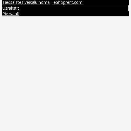
Tiešsaistes veikalu noma
-
eShoprent.com
Uzrakstīt
Piezvanīt