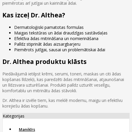
piemērotas arī jutīgai un kairinātai ādai.
Kas izceļ Dr. Althea?
Dermatoloģiski pamatotas formulas
Maigas tekstūras un ādai draudzīgas sastāvdaļas
Efektīva ādas mitrināšana un nomierināšana
Palīdz stiprināt ādas aizsargbarjeru
Piemērots jutīgai, sausai un problemātiskai ādai
Dr. Althea produktu klāsts
Piedāvājumā ietilpst krēmi, serumi, toneri, maskas un citi ādas
kopšanas līdzekļi, kas paredzēti ādas mitrināšanai, atjaunošanai
un līdzsvara uzturēšanai. Produkti palīdz uzturēt veselīgu,
komfortablu un mitrinātu ādas stāvokli.
Dr. Althea ir izvēle tiem, kas meklē modernu, maigu un efektīvu
korejiešu ādas kopšanu.
Kategorijas
Manikīrs