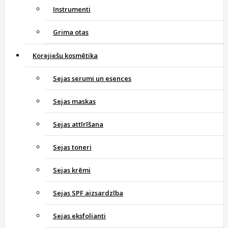
Instrumenti
Grima otas
Korejiešu kosmētika
Sejas serumi un esences
Sejas maskas
Sejas attīrīšana
Sejas toneri
Sejas krēmi
Sejas SPF aizsardzība
Sejas eksfolianti