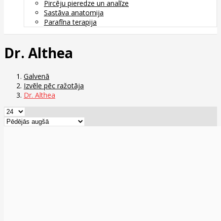
Pircēju pieredze un analīze
Sastāva anatomija
Parafīna terapija
Dr. Althea
Galvenā
Izvēle pēc ražotāja
Dr. Althea