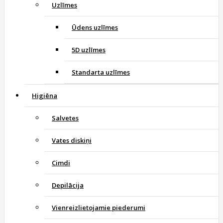
Uzlīmes
Ūdens uzlīmes
5D uzlīmes
Standarta uzlīmes
Higiēna
Salvetes
Vates diskiņi
Cimdi
Depilācija
Vienreizlietojamie piederumi