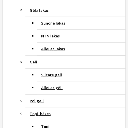
Gēla lakas
Sunone lakas
NTN lakas
AlleLac lakas
Gēli
Silcare gēli
AlleLac gēli
Poligeli
Topi, bāzes
Topi