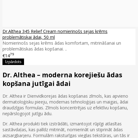
Dr.Althea 345 Relief Cream nomierinošs sejas krēms
problemātiskai ādai, 50 ml
Nomierinošs sejas krēms ādas komfortam, mitrināšanai un
problemātiskas ādas kopšanai. ..
79
€14
Dr. Althea – moderna korejiešu ādas
kopšana jutīgai ādai
Dr. Althea ir Dienvidkorejas ādas kopšanas zīmols, kas apvieno
dermatoloģisku pieeju, modernas tehnoloģijas un maigas, ādai
draudzīgas formulas. Zīmols koncentrējas uz efektīvu kopšanu,
nepārslogojot jutīgu ādu.
Dr. Althea produkti tiek izstrādāti, izmantojot rūpīgi atlasītas
sastāvdaļas, kas palīdz mitrināt, nomierināt un stiprināt ādas
aizsargbarjeru. Formulām raksturīgas vieglas tekstūras, un tās ir