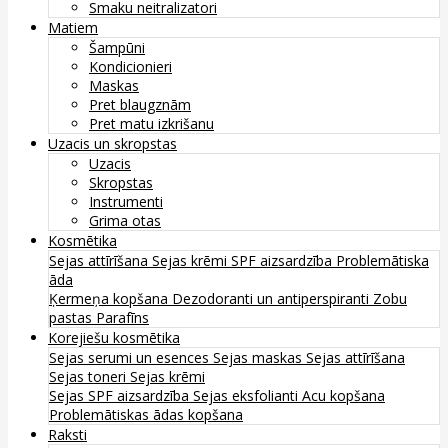
Smaku neitralizatori
Matiem
Šampūni
Kondicionieri
Maskas
Pret blaugznām
Pret matu izkrišanu
Uzacis un skropstas
Uzacis
Skropstas
Instrumenti
Grima otas
Kosmētika
Sejas attīrīšana
Sejas krēmi
SPF aizsardzība
Problemātiska
āda
Ķermeņa kopšana
Dezodoranti un antiperspiranti
Zobu
pastas
Parafīns
Korejiešu kosmētika
Sejas serumi un esences
Sejas maskas
Sejas attīrīšana
Sejas toneri
Sejas krēmi
Sejas SPF aizsardzība
Sejas eksfolianti
Acu kopšana
Problemātiskas ādas kopšana
Raksti