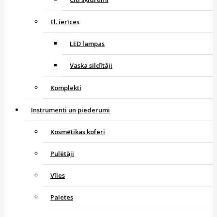
El. ierīces
LED lampas
Vaska sildītāji
Komplekti
Instrumenti un piederumi
Kosmētikas koferi
Pulētāji
Vīles
Paletes