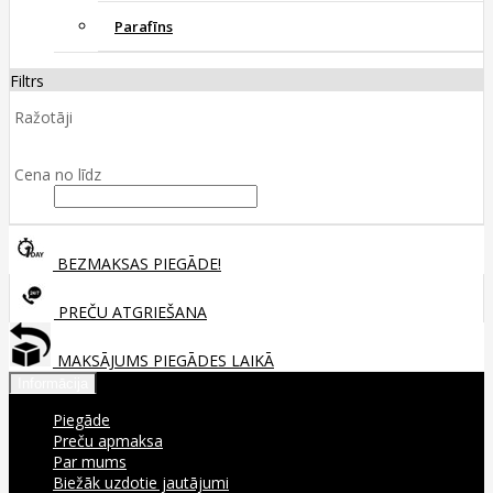
Parafīns
Filtrs
Ražotāji
Cena no līdz
BEZMAKSAS PIEGĀDE!
PREČU ATGRIEŠANA
MAKSĀJUMS PIEGĀDES LAIKĀ
Informācija
Piegāde
Preču apmaksa
Par mums
Biežāk uzdotie jautājumi