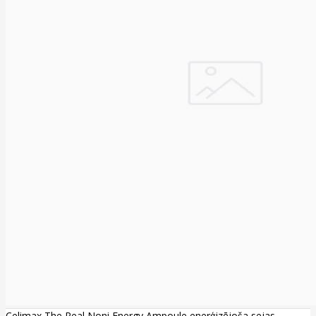
Celimax The Real Noni Energy Ampoule enerģizējoša sejas