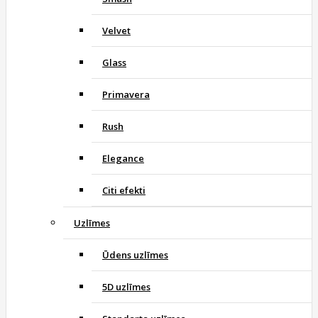
Velvet
Glass
Primavera
Rush
Elegance
Citi efekti
Uzlīmes
Ūdens uzlīmes
5D uzlīmes