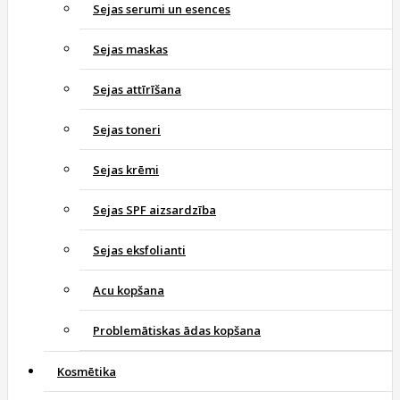
Sejas serumi un esences
Sejas maskas
Sejas attīrīšana
Sejas toneri
Sejas krēmi
Sejas SPF aizsardzība
Sejas eksfolianti
Acu kopšana
Problemātiskas ādas kopšana
Kosmētika