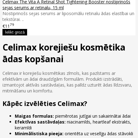
Celimax The Vita A Retinal Shot Tightening Booster nostiprinošs
sejas serums ar retinalu, 15 ml
Nostiprinošs sejas serums ar liposomālu retinalu ādas elastībai un
tekstūrai. ..
79
€11
Celimax korejiešu kosmētika
ādas kopšanai
Celimax ir korejiešu kosmētikas zīmols, kas pazīstams ar
efektīvām un ādai draudzīgām formulām. Produkti izstrādāti,
izmantojot aktīvās sastāvdaļas, kas palīdz uzturēt ādas līdzsvaru,
mitrināšanu un komfortu.
Kāpēc izvēlēties Celimax?
Maigas formulas:
piemērotas jutīgai un sakairinātai ādai
Efektīvas sastāvdaļas:
niacinamīds, heartleaf ekstrakts,
keramīdi
Minimālistiska pieeja:
orientēta uz veselīgu ādas stāvokli