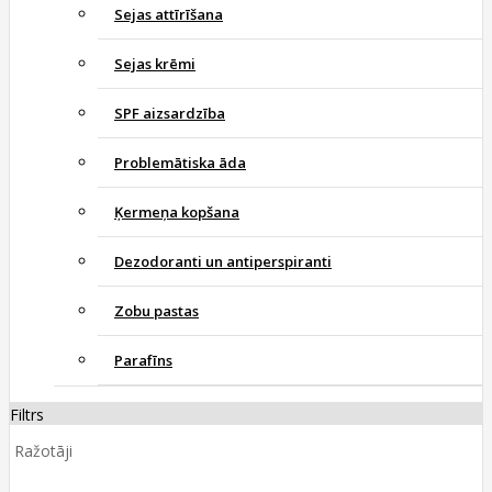
Sejas attīrīšana
Sejas krēmi
SPF aizsardzība
Problemātiska āda
Ķermeņa kopšana
Dezodoranti un antiperspiranti
Zobu pastas
Parafīns
Filtrs
Ražotāji