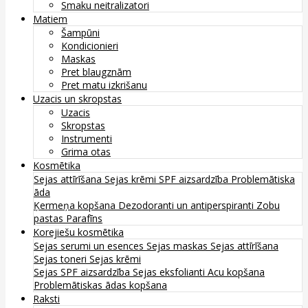
Smaku neitralizatori
Matiem
Šampūni
Kondicionieri
Maskas
Pret blaugznām
Pret matu izkrišanu
Uzacis un skropstas
Uzacis
Skropstas
Instrumenti
Grima otas
Kosmētika
Sejas attīrīšana
Sejas krēmi
SPF aizsardzība
Problemātiska
āda
Ķermeņa kopšana
Dezodoranti un antiperspiranti
Zobu
pastas
Parafīns
Korejiešu kosmētika
Sejas serumi un esences
Sejas maskas
Sejas attīrīšana
Sejas toneri
Sejas krēmi
Sejas SPF aizsardzība
Sejas eksfolianti
Acu kopšana
Problemātiskas ādas kopšana
Raksti