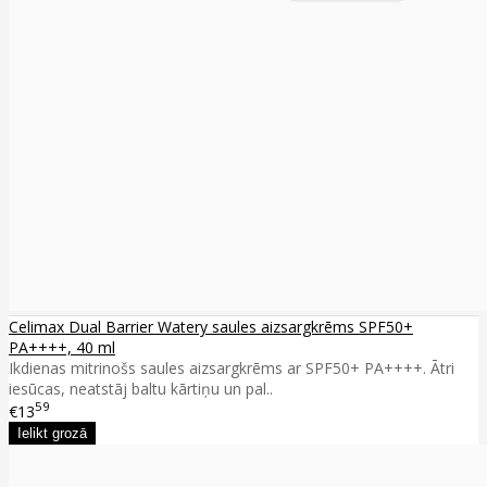
Celimax Dual Barrier Watery saules aizsargkrēms SPF50+
PA++++, 40 ml
Ikdienas mitrinošs saules aizsargkrēms ar SPF50+ PA++++. Ātri
iesūcas, neatstāj baltu kārtiņu un pal..
59
€13