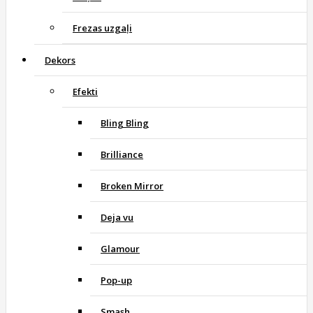
Frezas uzgaļi
Dekors
Efekti
Bling Bling
Brilliance
Broken Mirror
Deja vu
Glamour
Pop-up
Smash