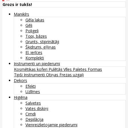
Grozs ir tukšs!
Manikīrs
Gēla lakas
Gēli
Poligeli
Topi, bāzes
Grunts, stiprinātāji
Šķidrumi, eļļiņas
El. ierīces
Komplekti
Instrumenti un piederumi
Kosmētikas koferi
Pulētāji
Vīles
Paletes
Formas
Tipši
Instrumenti
Otiņas
Frezas uzgaļi
Dekors
Efekti
Uzlīmes
Higiēna
Salvetes
Vates diskiņi
Cimdi
Depilācija
Vienreizlietojamie piederumi