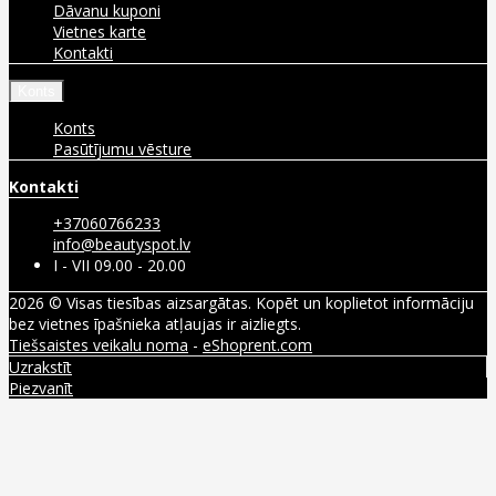
Dāvanu kuponi
Vietnes karte
Kontakti
Konts
Konts
Pasūtījumu vēsture
Kontakti
+37060766233
info@beautyspot.lv
I - VII 09.00 - 20.00
2026 © Visas tiesības aizsargātas. Kopēt un koplietot informāciju
bez vietnes īpašnieka atļaujas ir aizliegts.
Tiešsaistes veikalu noma
-
eShoprent.com
Uzrakstīt
Piezvanīt