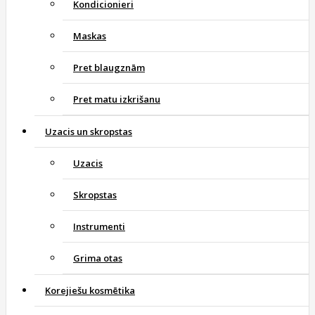
Kondicionieri
Maskas
Pret blaugznām
Pret matu izkrišanu
Uzacis un skropstas
Uzacis
Skropstas
Instrumenti
Grima otas
Korejiešu kosmētika