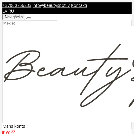
+37060766233
info@beautyspot.lv
Kontakti
LV
RU
Navigācija
Mans konts
00
€0
0