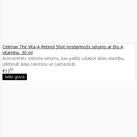
Celimax The Vita-A Retinol Shot nostiprinošs serums ar tīru A
vitamīnu, 30 ml
Koncentrēts retinola serums, kas palīdz uzlabot ādas elastību,
izlīdzināt ādas tekstūru un samazināt..
51
€12