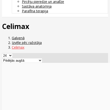
Pircēju pieredze un analīze
Sastāva anatomija
Parafīna terapija
Celimax
Galvenā
Izvēle pēc ražotāja
Celimax