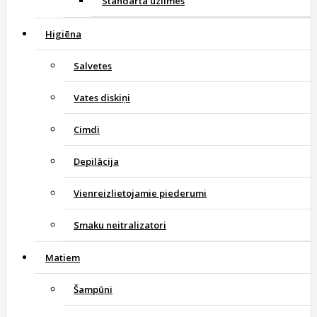
Standarta uzlīmes
Higiēna
Salvetes
Vates diskiņi
Cimdi
Depilācija
Vienreizlietojamie piederumi
Smaku neitralizatori
Matiem
Šampūni