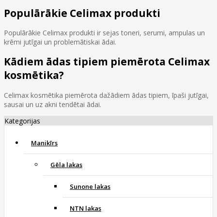
Populārākie Celimax produkti
Populārākie Celimax produkti ir sejas toneri, serumi, ampulas un
krēmi jutīgai un problemātiskai ādai.
Kādiem ādas tipiem piemērota Celimax
kosmētika?
Celimax kosmētika piemērota dažādiem ādas tipiem, īpaši jutīgai,
sausai un uz akni tendētai ādai.
Kategorijas
Manikīrs
Gēla lakas
Sunone lakas
NTN lakas