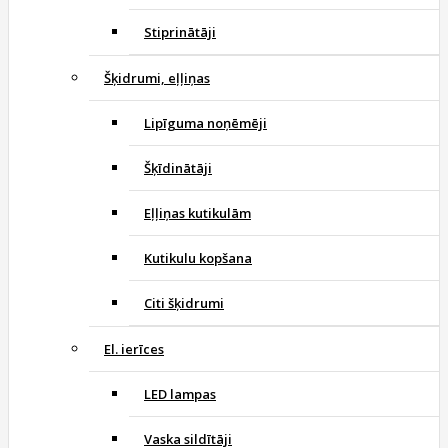
Stiprinātāji
Šķidrumi, eļļiņas
Lipīguma noņēmēji
Šķīdinātāji
Eļļiņas kutikulām
Kutikulu kopšana
Citi šķidrumi
El. ierīces
LED lampas
Vaska sildītāji