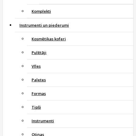
Komplekti
Instrumenti un piederumi
Kosmētikas koferi
Pulētāji
Vīles
Paletes
Formas
Tipši
Instrumenti
Otiņas