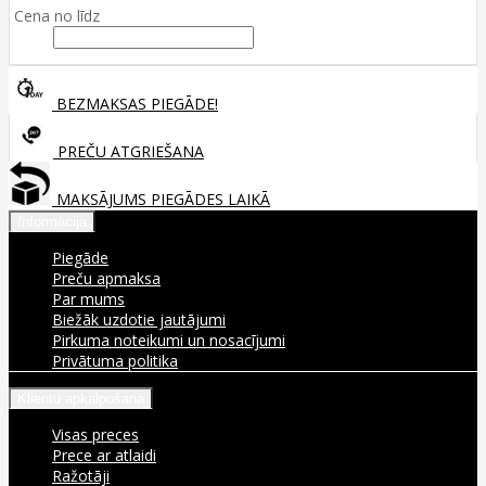
Cena no līdz
BEZMAKSAS PIEGĀDE!
PREČU ATGRIEŠANA
MAKSĀJUMS PIEGĀDES LAIKĀ
Informācija
Piegāde
Preču apmaksa
Par mums
Biežāk uzdotie jautājumi
Pirkuma noteikumi un nosacījumi
Privātuma politika
Klientu apkalpošana
Visas preces
Prece ar atlaidi
Ražotāji