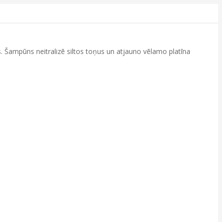
s. Šampūns neitralizē siltos toņus un atjauno vēlamo platīna