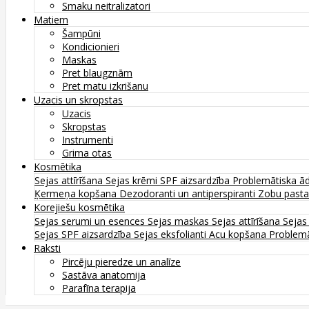
Smaku neitralizatori
Matiem
Šampūni
Kondicionieri
Maskas
Pret blaugznām
Pret matu izkrišanu
Uzacis un skropstas
Uzacis
Skropstas
Instrumenti
Grima otas
Kosmētika
Sejas attīrīšana
Sejas krēmi
SPF aizsardzība
Problemātiska ā
Ķermeņa kopšana
Dezodoranti un antiperspiranti
Zobu past
Korejiešu kosmētika
Sejas serumi un esences
Sejas maskas
Sejas attīrīšana
Sejas
Sejas SPF aizsardzība
Sejas eksfolianti
Acu kopšana
Problemā
Raksti
Pircēju pieredze un analīze
Sastāva anatomija
Parafīna terapija