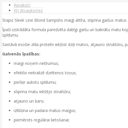
Apraksts
(0) Atsauksmes
Stapiz Sleek Line Blond šampūns maigi attīra, stiprina gaišus matus
Īpaši izstrādāta formula paredzēta dabīgi gaišu un balinātu matu kop
spīdumu.
Sastāvā esošie zīda proteīni iekļūst dziļi matos, atjauno struktūru, 
Galvenās īpašības:
maigi noņem netīrumus;
efektīvi neitralizē dzeltenos toņus;
piešķir aukstu spīdumu;
stiprina matu iekšējo struktūru;
atjauno un baro;
izlīdzina un padara matus maigus;
piemērots regulārai lietošanai;