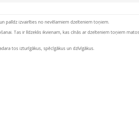
 un palīdz izvairīties no nevēlamiem dzelteniem toņiem.
šanai. Tas ir līdzeklis ikvienam, kas cīnās ar dzelteniem toņiem mato
padara tos izturīgākus, spēcīgākus un dzīvīgākus.