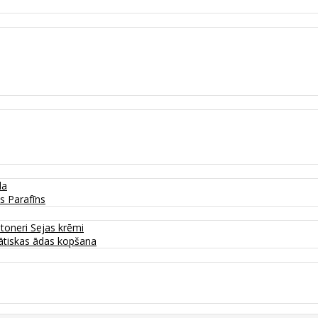
da
as
Parafīns
 toneri
Sejas krēmi
tiskas ādas kopšana