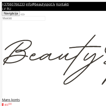
+37060766233
info@beautyspot.lv
Kontakti
LV
RU
Navigācija
Mans konts
00
€0
0