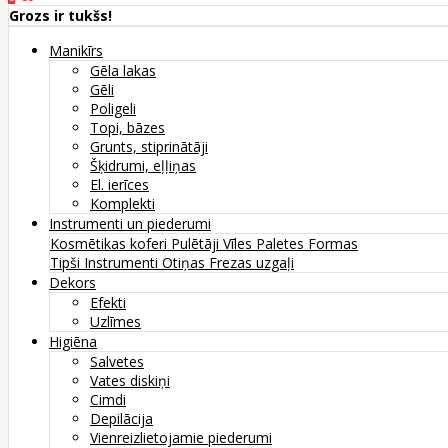
Grozs ir tukšs!
Manikīrs
Gēla lakas
Gēli
Poligeli
Topi, bāzes
Grunts, stiprinātāji
Šķidrumi, eļļiņas
El. ierīces
Komplekti
Instrumenti un piederumi
Kosmētikas koferi
Pulētāji
Vīles
Paletes
Formas
Tipši
Instrumenti
Otiņas
Frezas uzgaļi
Dekors
Efekti
Uzlīmes
Higiēna
Salvetes
Vates diskiņi
Cimdi
Depilācija
Vienreizlietojamie piederumi