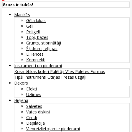
Grozs ir tukšs!
Manikīrs
Gēla lakas
Gēli
Poligeli
Topi, bāzes
Grunts, stiprinātāji
Šķidrumi, eļļiņas
El. ierīces
Komplekti
Instrumenti un piederumi
Kosmētikas koferi
Pulētāji
Vīles
Paletes
Formas
Tipši
Instrumenti
Otiņas
Frezas uzgaļi
Dekors
Efekti
Uzlīmes
Higiēna
Salvetes
Vates diskiņi
Cimdi
Depilācija
Vienreizlietojamie piederumi