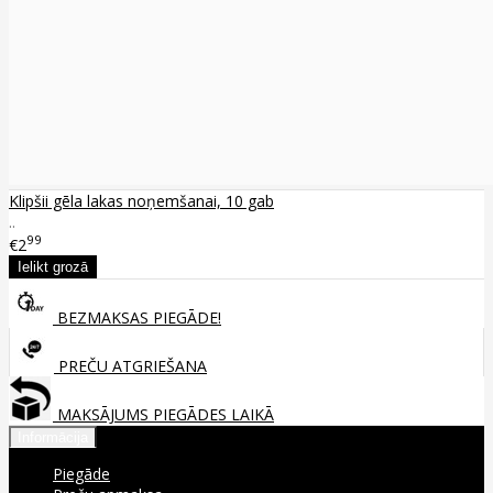
Klipšii gēla lakas noņemšanai, 10 gab
..
99
€2
BEZMAKSAS PIEGĀDE!
PREČU ATGRIEŠANA
MAKSĀJUMS PIEGĀDES LAIKĀ
Informācija
Piegāde