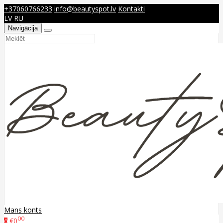
+37060766233
info@beautyspot.lv
Kontakti
LV
RU
Navigācija
Mans konts
00
€0
0