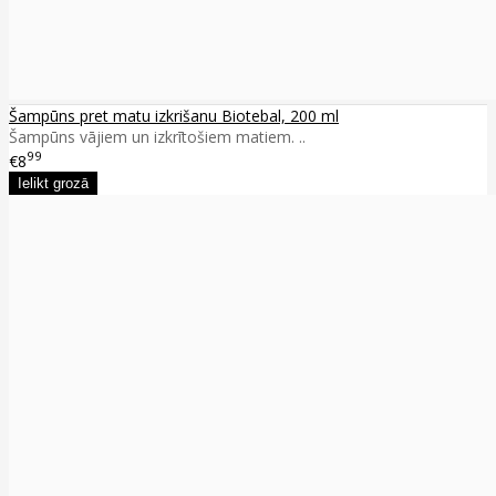
Šampūns pret matu izkrišanu Biotebal, 200 ml
Šampūns vājiem un izkrītošiem matiem. ..
99
€8