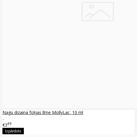
Nagu dizaina folijas līme MollyLac, 10 ml
..
49
€3