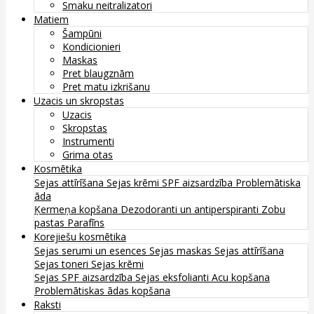
Smaku neitralizatori
Matiem
Šampūni
Kondicionieri
Maskas
Pret blaugznām
Pret matu izkrišanu
Uzacis un skropstas
Uzacis
Skropstas
Instrumenti
Grima otas
Kosmētika
Sejas attīrīšana
Sejas krēmi
SPF aizsardzība
Problemātiska
āda
Ķermeņa kopšana
Dezodoranti un antiperspiranti
Zobu
pastas
Parafīns
Korejiešu kosmētika
Sejas serumi un esences
Sejas maskas
Sejas attīrīšana
Sejas toneri
Sejas krēmi
Sejas SPF aizsardzība
Sejas eksfolianti
Acu kopšana
Problemātiskas ādas kopšana
Raksti