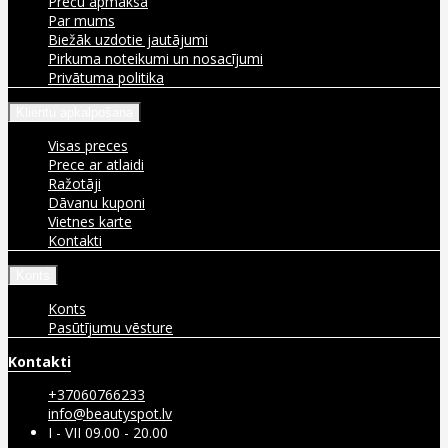
Preču apmaksa
Par mums
Biežāk uzdotie jautājumi
Pirkuma noteikumi un nosacījumi
Privātuma politika
Klientu apkalpošana
Visas preces
Prece ar atlaidi
Ražotāji
Dāvanu kuponi
Vietnes karte
Kontakti
Konts
Konts
Pasūtījumu vēsture
Kontakti
+37060766233
info@beautyspot.lv
I - VII 09.00 - 20.00