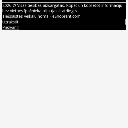
2026 © Visas tiesības aizsargātas. Kopēt un koplietot informāciju
bez vietnes īpašnieka atļaujas ir aizliegts.
Tiešsaistes veikalu noma
-
eShoprent.com
Uzrakstīt
Piezvanīt