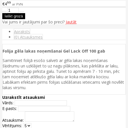
99
€4
ar PVN
Vai jums ir jautājumi par šo preci?
Jautāt
Apraksts
(0) Atsauksmes
Folija gēla lakas noņemšanai Gel Lack Off 100 gab
Samitriniet folijā esošo salveti ar gēla lakas noņemšanas
šķidrumu un uzklājiet to uz nagu plāksnes, kas pārklāta ar laku,
aptinot foliju ap pirksta galu. Turiet to apmēram 7 - 10 min, pēc
tam noņemiet atlēkušo gēla laku ar koka manikīra kociņu.
Labākam efektam pirms folijas uzklāšanas ieteicams viegli novīlēt
lakas virsmu.
Uzrakstīt atsauksmi
Vārds:
E-pasts:
Atsauksme:
Vērtējums: