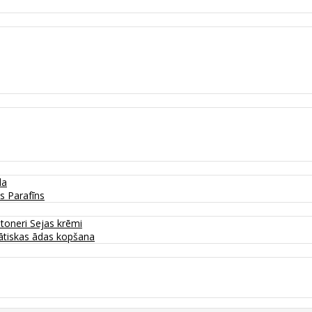
da
as
Parafīns
 toneri
Sejas krēmi
tiskas ādas kopšana