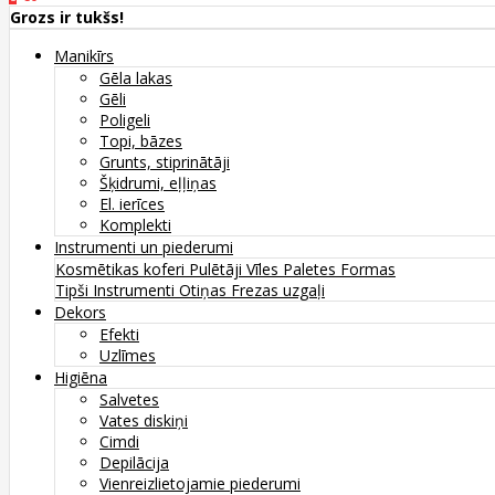
Grozs ir tukšs!
Manikīrs
Gēla lakas
Gēli
Poligeli
Topi, bāzes
Grunts, stiprinātāji
Šķidrumi, eļļiņas
El. ierīces
Komplekti
Instrumenti un piederumi
Kosmētikas koferi
Pulētāji
Vīles
Paletes
Formas
Tipši
Instrumenti
Otiņas
Frezas uzgaļi
Dekors
Efekti
Uzlīmes
Higiēna
Salvetes
Vates diskiņi
Cimdi
Depilācija
Vienreizlietojamie piederumi