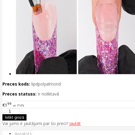
Preces kods:
lipdpolyalmond
Preces statuss:
Ir noliktavā
99
€1
ar PVN
Vai jums ir jautājumi par šo preci?
Jautāt
Apraksts