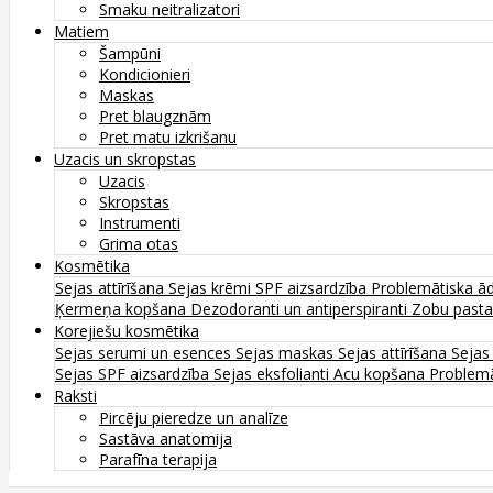
Smaku neitralizatori
Matiem
Šampūni
Kondicionieri
Maskas
Pret blaugznām
Pret matu izkrišanu
Uzacis un skropstas
Uzacis
Skropstas
Instrumenti
Grima otas
Kosmētika
Sejas attīrīšana
Sejas krēmi
SPF aizsardzība
Problemātiska ā
Ķermeņa kopšana
Dezodoranti un antiperspiranti
Zobu past
Korejiešu kosmētika
Sejas serumi un esences
Sejas maskas
Sejas attīrīšana
Sejas
Sejas SPF aizsardzība
Sejas eksfolianti
Acu kopšana
Problemā
Raksti
Pircēju pieredze un analīze
Sastāva anatomija
Parafīna terapija