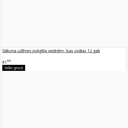
Silikona uzlīmes poligēla veidnēm, īsas ovālas 12 gab
..
99
€1