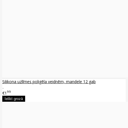
Silikona uzlīmes poligēla veidnēm, mandele 12 gab
..
99
€1