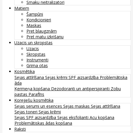
Smaku neitralizatori
Matiem
Šampūni
Kondicionieri
Maskas
Pret blaugznām
Pret matu izkrišanu
Uzacis un skropstas
Uzacis
Skropstas
Instrumenti
Grima otas
Kosmētika
Sejas attīrīšana
Sejas krēmi
SPF aizsardzība
Problemātiska
āda
Ķermeņa kopšana
Dezodoranti un antiperspiranti
Zobu
pastas
Parafīns
Korejiešu kosmētika
Sejas serumi un esences
Sejas maskas
Sejas attīrīšana
Sejas toneri
Sejas krēmi
Sejas SPF aizsardzība
Sejas eksfolianti
Acu kopšana
Problemātiskas ādas kopšana
Raksti