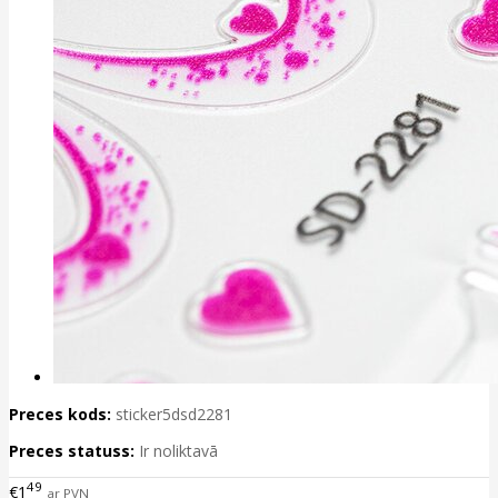
Preces kods:
sticker5dsd2281
Preces statuss:
Ir noliktavā
49
€1
ar PVN