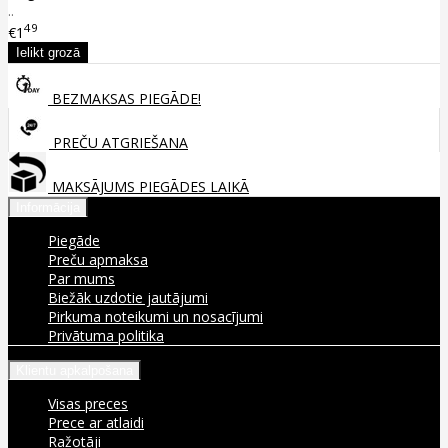
..
49
€1
BEZMAKSAS PIEGĀDE!
PREČU ATGRIEŠANA
MAKSĀJUMS PIEGĀDES LAIKĀ
Informācija
Piegāde
Preču apmaksa
Par mums
Biežāk uzdotie jautājumi
Pirkuma noteikumi un nosacījumi
Privātuma politika
Klientu apkalpošana
Visas preces
Prece ar atlaidi
Ražotāji