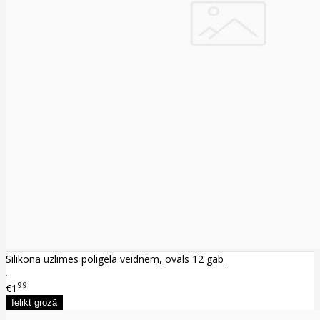
Silikona uzlīmes poligēla veidnēm, ovāls 12 gab
..
99
€1