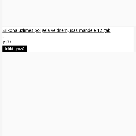
Silikona uzlīmes poligēla veidnēm, īsās mandele 12 gab
..
99
€1