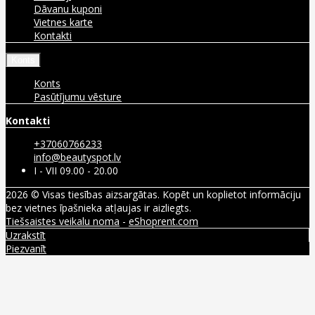
Dāvanu kuponi
Vietnes karte
Kontakti
Konts
Konts
Pasūtījumu vēsture
Kontakti
+37060766233
info@beautyspot.lv
I - VII 09.00 - 20.00
2026 © Visas tiesības aizsargātas. Kopēt un koplietot informāciju
bez vietnes īpašnieka atļaujas ir aizliegts.
Tiešsaistes veikalu noma
-
eShoprent.com
Uzrakstīt
Piezvanīt