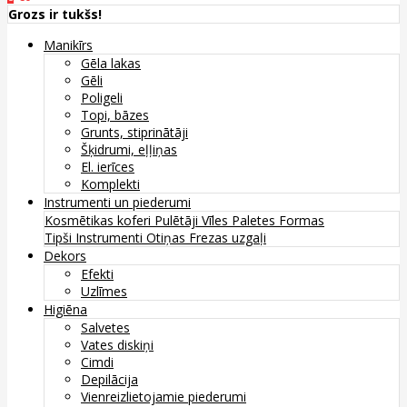
Grozs ir tukšs!
Manikīrs
Gēla lakas
Gēli
Poligeli
Topi, bāzes
Grunts, stiprinātāji
Šķidrumi, eļļiņas
El. ierīces
Komplekti
Instrumenti un piederumi
Kosmētikas koferi
Pulētāji
Vīles
Paletes
Formas
Tipši
Instrumenti
Otiņas
Frezas uzgaļi
Dekors
Efekti
Uzlīmes
Higiēna
Salvetes
Vates diskiņi
Cimdi
Depilācija
Vienreizlietojamie piederumi