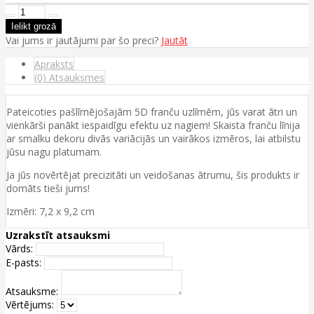
Vai jums ir jautājumi par šo preci?
Jautāt
Apraksts
(0) Atsauksmes
Pateicoties pašlīmējošajām 5D franču uzlīmēm, jūs varat ātri un
vienkārši panākt iespaidīgu efektu uz nagiem! Skaista franču līnija
ar smalku dekoru divās variācijās un vairākos izmēros, lai atbilstu
jūsu nagu platumam.
Ja jūs novērtējat precizitāti un veidošanas ātrumu, šis produkts ir
domāts tieši jums!
Izmēri: 7,2 x 9,2 cm
Uzrakstīt atsauksmi
Vārds:
E-pasts:
Atsauksme:
Vērtējums: