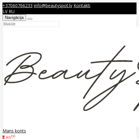
+37060766233
info@beautyspot.lv
Kontakti
LV
RU
Navigācija
Mans konts
00
€0
0