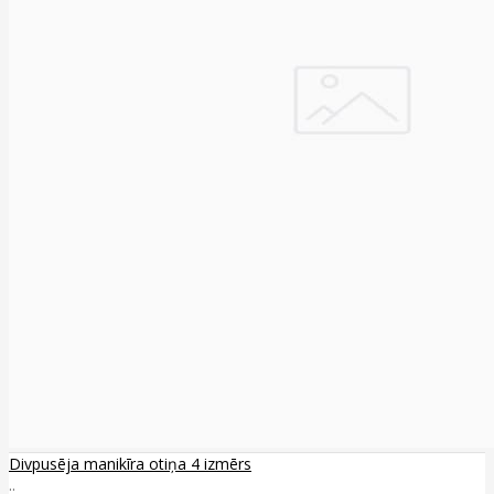
Divpusēja manikīra otiņa 4 izmērs
..