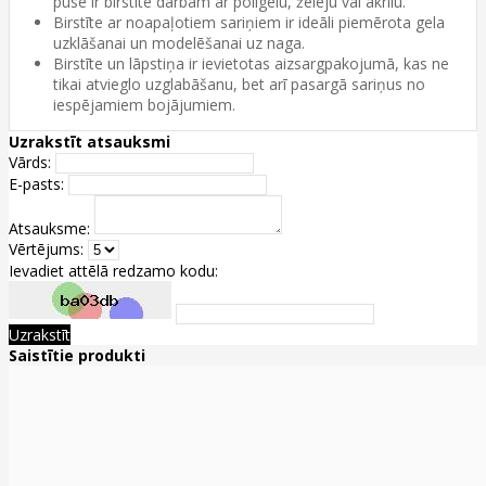
pusē ir birstīte darbam ar poligēlu, želeju vai akrilu.
Birstīte ar noapaļotiem sariņiem ir ideāli piemērota gela
uzklāšanai un modelēšanai uz naga.
Birstīte un lāpstiņa ir ievietotas aizsargpakojumā, kas ne
tikai atvieglo uzglabāšanu, bet arī pasargā sariņus no
iespējamiem bojājumiem.
Uzrakstīt atsauksmi
Vārds:
E-pasts:
Atsauksme:
Vērtējums:
Ievadiet attēlā redzamo kodu:
Uzrakstīt
Saistītie produkti