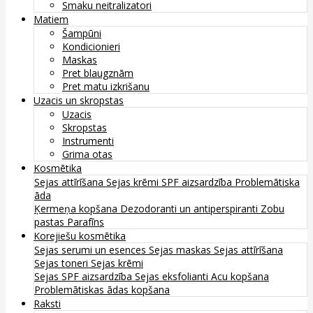
Smaku neitralizatori
Matiem
Šampūni
Kondicionieri
Maskas
Pret blaugznām
Pret matu izkrišanu
Uzacis un skropstas
Uzacis
Skropstas
Instrumenti
Grima otas
Kosmētika
Sejas attīrīšana
Sejas krēmi
SPF aizsardzība
Problemātiska
āda
Ķermeņa kopšana
Dezodoranti un antiperspiranti
Zobu
pastas
Parafīns
Korejiešu kosmētika
Sejas serumi un esences
Sejas maskas
Sejas attīrīšana
Sejas toneri
Sejas krēmi
Sejas SPF aizsardzība
Sejas eksfolianti
Acu kopšana
Problemātiskas ādas kopšana
Raksti