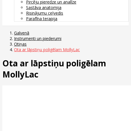
Pircēju pieredze un analīze
Sastāva anatomija
Risinājumu ceļvedis
Parafīna terapija
Galvenā
Instrumenti un piederumi
Otiņas
Ota ar lāpstiņu poligēlam MollyLac
Ota ar lāpstiņu poligēlam
MollyLac