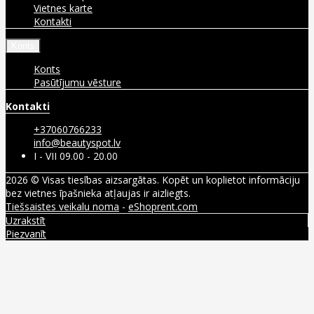
Vietnes karte
Kontakti
Konts
Konts
Pasūtījumu vēsture
Kontakti
+37060766233
info@beautyspot.lv
I - VII 09.00 - 20.00
2026 © Visas tiesības aizsargātas. Kopēt un koplietot informāciju
bez vietnes īpašnieka atļaujas ir aizliegts.
Tiešsaistes veikalu noma
-
eShoprent.com
Uzrakstīt
Piezvanīt