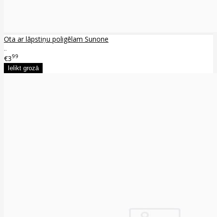
Ota ar lāpstiņu poligēlam Sunone
..
99
€3