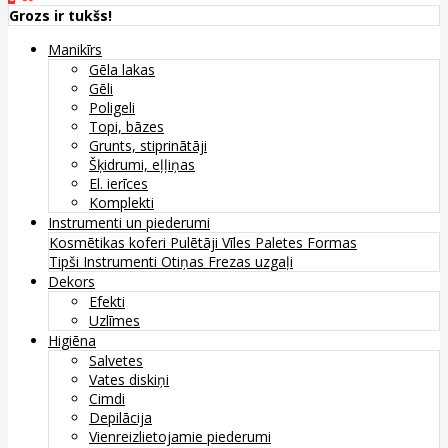
Grozs ir tukšs!
Manikīrs
Gēla lakas
Gēli
Poligeli
Topi, bāzes
Grunts, stiprinātāji
Šķidrumi, eļļiņas
El. ierīces
Komplekti
Instrumenti un piederumi
Kosmētikas koferi
Pulētāji
Vīles
Paletes
Formas
Tipši
Instrumenti
Otiņas
Frezas uzgaļi
Dekors
Efekti
Uzlīmes
Higiēna
Salvetes
Vates diskiņi
Cimdi
Depilācija
Vienreizlietojamie piederumi