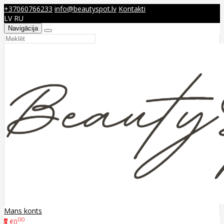
+37060766233
info@beautyspot.lv
Kontakti
LV
RU
Navigācija
Mans konts
00
€0
0