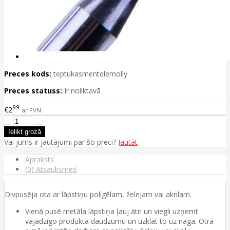
Preces kods:
teptukasmentelemolly
Preces statuss:
Ir noliktavā
99
€2
ar PVN
Vai jums ir jautājumi par šo preci?
Jautāt
Apraksts
(0) Atsauksmes
Divpusēja ota ar lāpstiņu poligēlam, želejam vai akrilam.
Vienā pusē metāla lāpstiņa ļauj ātri un viegli uzņemt
vajadzīgo produkta daudzumu un uzklāt to uz naga. Otrā