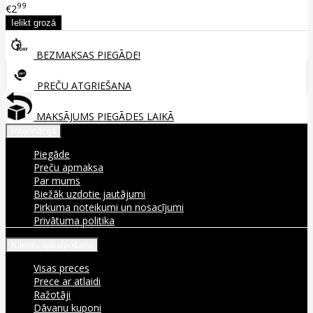
99
€2
BEZMAKSAS PIEGĀDE!
PREČU ATGRIEŠANA
MAKSĀJUMS PIEGĀDES LAIKĀ
Informācija
Piegāde
Preču apmaksa
Par mums
Biežāk uzdotie jautājumi
Pirkuma noteikumi un nosacījumi
Privātuma politika
Klientu apkalpošana
Visas preces
Prece ar atlaidi
Ražotāji
Dāvanu kuponi