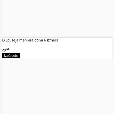
Divpusēja manikīra otiņa 6 izmērs
..
99
€2