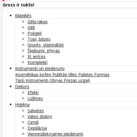
Grozs ir tukšs!
Manikīrs
Gēla lakas
Gēli
Poligeli
Topi, bāzes
Grunts, stiprinātāji
Šķidrumi, eļļiņas
El. ierīces
Komplekti
Instrumenti un piederumi
Kosmētikas koferi
Pulētāji
Vīles
Paletes
Formas
Tipši
Instrumenti
Otiņas
Frezas uzgaļi
Dekors
Efekti
Uzlīmes
Higiēna
Salvetes
Vates diskiņi
Cimdi
Depilācija
Vienreizlietojamie piederumi