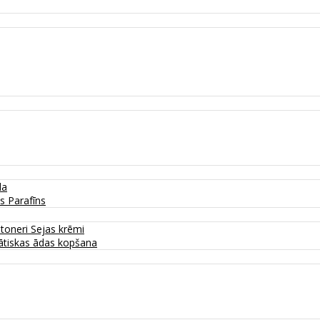
da
as
Parafīns
 toneri
Sejas krēmi
tiskas ādas kopšana