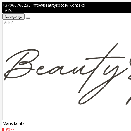
+37060766233
info@beautyspot.lv
Kontakti
LV
RU
Navigācija
Mans konts
00
€0
0