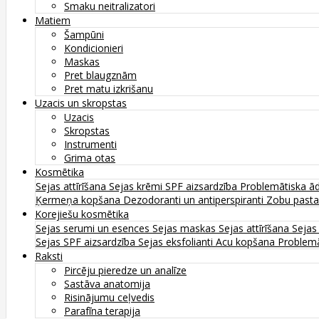
Smaku neitralizatori
Matiem
Šampūni
Kondicionieri
Maskas
Pret blaugznām
Pret matu izkrišanu
Uzacis un skropstas
Uzacis
Skropstas
Instrumenti
Grima otas
Kosmētika
Sejas attīrīšana
Sejas krēmi
SPF aizsardzība
Problemātiska ā
Ķermeņa kopšana
Dezodoranti un antiperspiranti
Zobu past
Korejiešu kosmētika
Sejas serumi un esences
Sejas maskas
Sejas attīrīšana
Sejas
Sejas SPF aizsardzība
Sejas eksfolianti
Acu kopšana
Problemā
Raksti
Pircēju pieredze un analīze
Sastāva anatomija
Risinājumu ceļvedis
Parafīna terapija