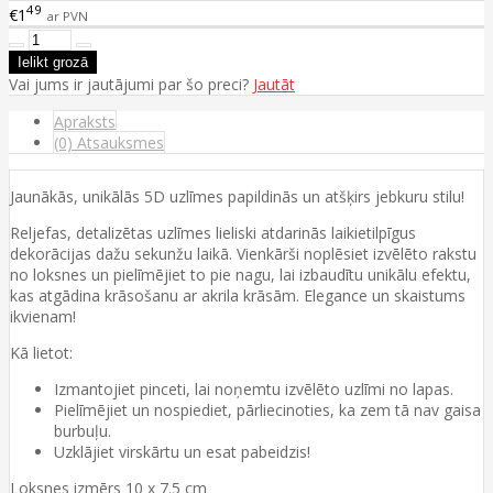
49
€1
ar PVN
Vai jums ir jautājumi par šo preci?
Jautāt
Apraksts
(0) Atsauksmes
Jaunākās, unikālās 5D uzlīmes papildinās un atšķirs jebkuru stilu!
Reljefas, detalizētas uzlīmes lieliski atdarinās laikietilpīgus
dekorācijas dažu sekunžu laikā. Vienkārši noplēsiet izvēlēto rakstu
no loksnes un pielīmējiet to pie nagu, lai izbaudītu unikālu efektu,
kas atgādina krāsošanu ar akrila krāsām. Elegance un skaistums
ikvienam!
Kā lietot:
Izmantojiet pinceti, lai noņemtu izvēlēto uzlīmi no lapas.
Pielīmējiet un nospiediet, pārliecinoties, ka zem tā nav gaisa
burbuļu.
Uzklājiet virskārtu un esat pabeidzis!
Loksnes izmērs 10 x 7.5 cm