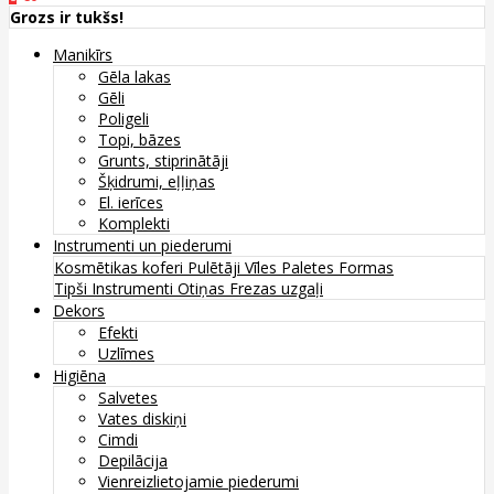
Grozs ir tukšs!
Manikīrs
Gēla lakas
Gēli
Poligeli
Topi, bāzes
Grunts, stiprinātāji
Šķidrumi, eļļiņas
El. ierīces
Komplekti
Instrumenti un piederumi
Kosmētikas koferi
Pulētāji
Vīles
Paletes
Formas
Tipši
Instrumenti
Otiņas
Frezas uzgaļi
Dekors
Efekti
Uzlīmes
Higiēna
Salvetes
Vates diskiņi
Cimdi
Depilācija
Vienreizlietojamie piederumi