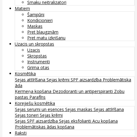
Smaku neitralizatori
Matiem
Šampūni
Kondicionieri
Maskas
Pret blaugznām
Pret matu izkrišanu
Uzacis un skropstas
Uzacis
Skropstas
Instrumenti
Grima otas
Kosmētika
Sejas attīrīšana
Sejas krēmi
SPF aizsardzība
Problemātiska
āda
Ķermeņa kopšana
Dezodoranti un antiperspiranti
Zobu
pastas
Parafīns
Korejiešu kosmētika
Sejas serumi un esences
Sejas maskas
Sejas attīrīšana
Sejas toneri
Sejas krēmi
Sejas SPF aizsardzība
Sejas eksfolianti
Acu kopšana
Problemātiskas ādas kopšana
Raksti