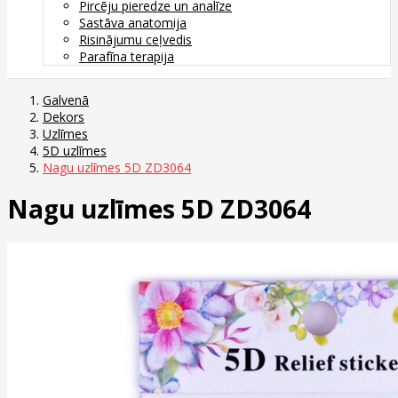
Pircēju pieredze un analīze
Sastāva anatomija
Risinājumu ceļvedis
Parafīna terapija
Galvenā
Dekors
Uzlīmes
5D uzlīmes
Nagu uzlīmes 5D ZD3064
Nagu uzlīmes 5D ZD3064