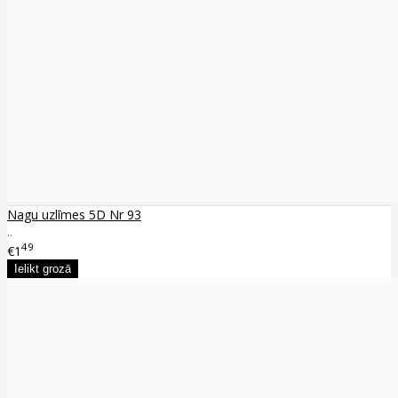
Nagu uzlīmes 5D Nr 93
..
49
€1