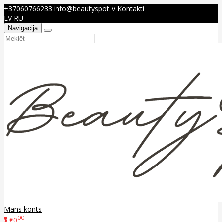
+37060766233
info@beautyspot.lv
Kontakti
LV
RU
Navigācija
Mans konts
00
€0
0