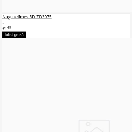
Nagu uzlīmes 5D ZD3075
..
49
€1