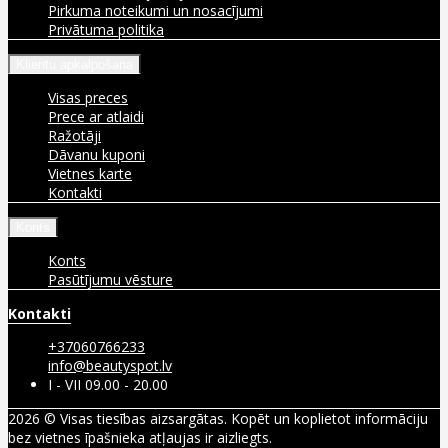
Pirkuma noteikumi un nosacījumi
Privātuma politika
Klientu apkalpošana
Visas preces
Prece ar atlaidi
Ražotāji
Dāvanu kuponi
Vietnes karte
Kontakti
Konts
Konts
Pasūtījumu vēsture
Kontakti
+37060766233
info@beautyspot.lv
I - VII 09.00 - 20.00
2026 © Visas tiesības aizsargātas. Kopēt un koplietot informāciju
bez vietnes īpašnieka atļaujas ir aizliegts.