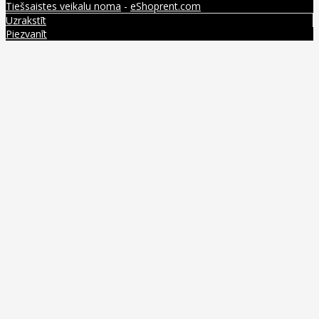
Tiešsaistes veikalu noma
-
eShoprent.com
Uzrakstīt
Piezvanīt