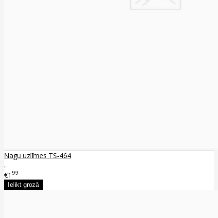
Nagu uzlīmes TS-464
..
99
€1