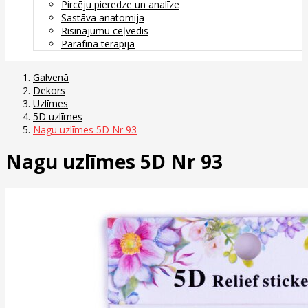
Pircēju pieredze un analīze
Sastāva anatomija
Risinājumu ceļvedis
Parafīna terapija
Galvenā
Dekors
Uzlīmes
5D uzlīmes
Nagu uzlīmes 5D Nr 93
Nagu uzlīmes 5D Nr 93