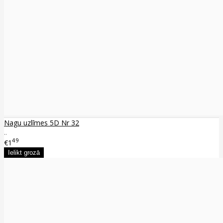
Nagu uzlīmes 5D Nr 32
..
49
€1