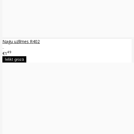
Nagu uzlīmes R402
..
49
€1