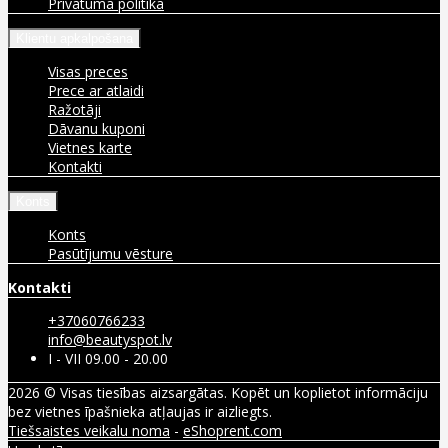
Privātuma politika
Klientu apkalpošana
Visas preces
Prece ar atlaidi
Ražotāji
Dāvanu kuponi
Vietnes karte
Kontakti
Konts
Konts
Pasūtījumu vēsture
Kontakti
+37060766233
info@beautyspot.lv
I - VII 09.00 - 20.00
2026 © Visas tiesības aizsargātas. Kopēt un koplietot informāciju
bez vietnes īpašnieka atļaujas ir aizliegts.
Tiešsaistes veikalu noma
-
eShoprent.com