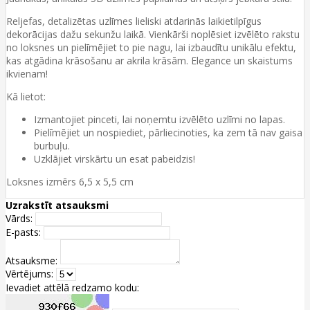
Reljefas, detalizētas uzlīmes lieliski atdarinās laikietilpīgus
dekorācijas dažu sekunžu laikā. Vienkārši noplēsiet izvēlēto rakstu
no loksnes un pielīmējiet to pie nagu, lai izbaudītu unikālu efektu,
kas atgādina krāsošanu ar akrila krāsām. Elegance un skaistums
ikvienam!
Kā lietot:
Izmantojiet pinceti, lai noņemtu izvēlēto uzlīmi no lapas.
Pielīmējiet un nospiediet, pārliecinoties, ka zem tā nav gaisa
burbuļu.
Uzklājiet virskārtu un esat pabeidzis!
Loksnes izmērs 6,5 x 5,5 cm
Uzrakstīt atsauksmi
Vārds:
E-pasts:
Atsauksme:
Vērtējums:
Ievadiet attēlā redzamo kodu: