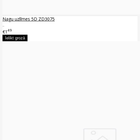
Nagu uzlīmes 5D ZD3075
..
49
€1