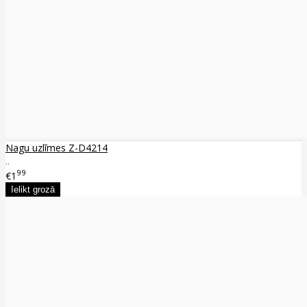
Nagu uzlīmes Z-D4214
..
99
€1