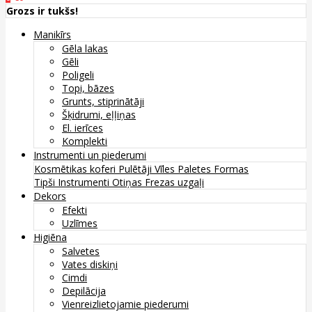
Grozs ir tukšs!
Manikīrs
Gēla lakas
Gēli
Poligeli
Topi, bāzes
Grunts, stiprinātāji
Šķidrumi, eļļiņas
El. ierīces
Komplekti
Instrumenti un piederumi
Kosmētikas koferi
Pulētāji
Vīles
Paletes
Formas
Tipši
Instrumenti
Otiņas
Frezas uzgaļi
Dekors
Efekti
Uzlīmes
Higiēna
Salvetes
Vates diskiņi
Cimdi
Depilācija
Vienreizlietojamie piederumi