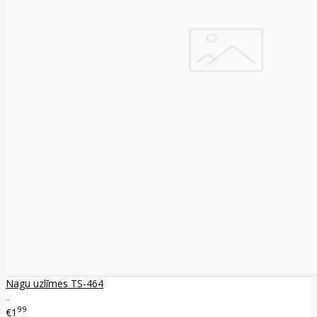
Nagu uzlīmes TS-464
..
99
€1