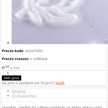
Preces kods:
sticker5d93
Preces statuss:
Ir noliktavā
49
€1
ar PVN
Vai jums ir jautājumi par šo preci?
Jautāt
Apraksts
(0) Atsauksmes
Jaunākās, unikālās 5D uzlīmes papildinās un atšķirs jebkuru stilu!