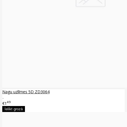
Nagu uzlīmes 5D ZD3064
..
49
€1