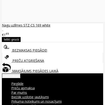
Nagu uzlīmes STZ-CS 169 white
..
49
€1
BEZMAKSAS PIEGĀDE!
PREČU ATGRIEŠANA
MAKSĀJUMS PIEGĀDES LAIKĀ
Informācija
Piegāde
Preču apmaksa
Par mums
Biežāk uzdotie jautājumi
Pirkuma noteikumi un nosacījumi