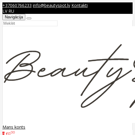
+37060766233
info@beautyspot.lv
Kontakti
LV
RU
Navigācija
Mans konts
00
€0
0