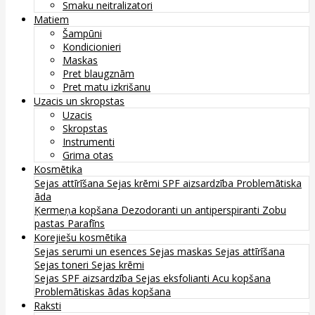
Smaku neitralizatori
Matiem
Šampūni
Kondicionieri
Maskas
Pret blaugznām
Pret matu izkrišanu
Uzacis un skropstas
Uzacis
Skropstas
Instrumenti
Grima otas
Kosmētika
Sejas attīrīšana
Sejas krēmi
SPF aizsardzība
Problemātiska
āda
Ķermeņa kopšana
Dezodoranti un antiperspiranti
Zobu
pastas
Parafīns
Korejiešu kosmētika
Sejas serumi un esences
Sejas maskas
Sejas attīrīšana
Sejas toneri
Sejas krēmi
Sejas SPF aizsardzība
Sejas eksfolianti
Acu kopšana
Problemātiskas ādas kopšana
Raksti