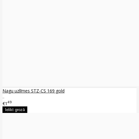
Nagu uzlīmes STZ-CS 169 gold
..
49
€1