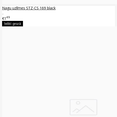
Nagu uzlīmes STZ-CS 169 black
..
49
€1