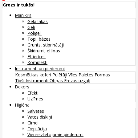
Grozs ir tukšs!
Manikīrs
Gēla lakas
Gēli
Poligeli
Topi, bāzes
Grunts, stiprinātāji
Šķidrumi, eļļiņas
El. ierīces
Komplekti
Instrumenti un piederumi
Kosmētikas koferi
Pulētāji
Vīles
Paletes
Formas
Tipši
Instrumenti
Otiņas
Frezas uzgaļi
Dekors
Efekti
Uzlīmes
Higiēna
Salvetes
Vates diskiņi
Cimdi
Depilācija
Vienreizlietojamie piederumi