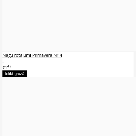
Nagu rotājumi Primavera Nr 4
..
49
€1