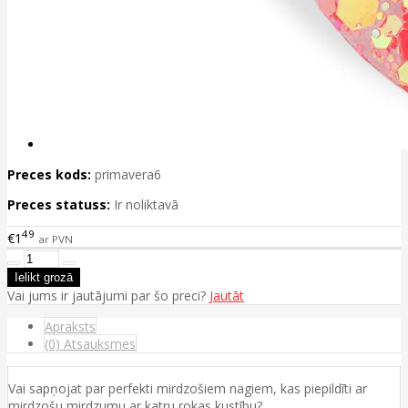
Preces kods:
primavera6
Preces statuss:
Ir noliktavā
49
€1
ar PVN
Vai jums ir jautājumi par šo preci?
Jautāt
Apraksts
(0) Atsauksmes
Vai sapņojat par perfekti mirdzošiem nagiem, kas piepildīti ar
mirdzošu mirdzumu ar katru rokas kustību?