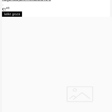
..
49
€1