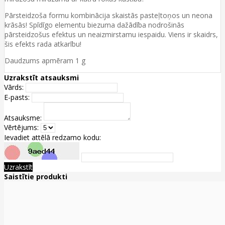
Pārsteidzoša formu kombinācija skaistās pasteļtoņos un neona
krāsās! Spīdīgo elementu biezuma dažādība nodrošinās
pārsteidzošus efektus un neaizmirstamu iespaidu. Viens ir skaidrs,
šis efekts rada atkarību!
Daudzums apmēram 1 g
Uzrakstīt atsauksmi
Vārds:
E-pasts:
Atsauksme:
Vērtējums:
Ievadiet attēlā redzamo kodu:
Uzrakstīt
Saistītie produkti