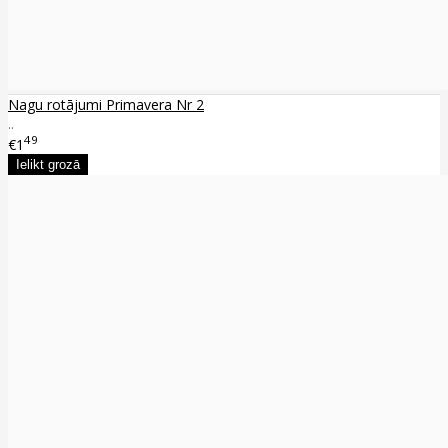
Nagu rotājumi Primavera Nr 2
..
49
€1