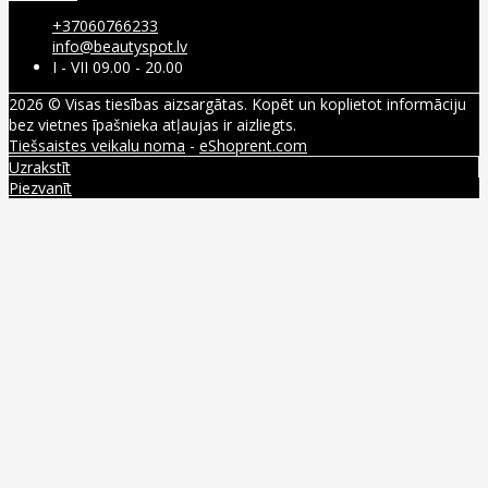
+37060766233
info@beautyspot.lv
I - VII 09.00 - 20.00
2026 © Visas tiesības aizsargātas. Kopēt un koplietot informāciju
bez vietnes īpašnieka atļaujas ir aizliegts.
Tiešsaistes veikalu noma
-
eShoprent.com
Uzrakstīt
Piezvanīt