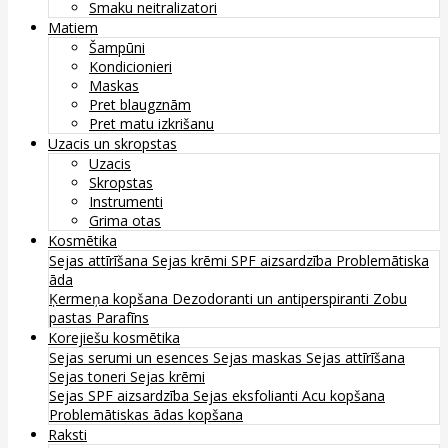
Smaku neitralizatori
Matiem
Šampūni
Kondicionieri
Maskas
Pret blaugznām
Pret matu izkrišanu
Uzacis un skropstas
Uzacis
Skropstas
Instrumenti
Grima otas
Kosmētika
Sejas attīrīšana
Sejas krēmi
SPF aizsardzība
Problemātiska
āda
Ķermeņa kopšana
Dezodoranti un antiperspiranti
Zobu
pastas
Parafīns
Korejiešu kosmētika
Sejas serumi un esences
Sejas maskas
Sejas attīrīšana
Sejas toneri
Sejas krēmi
Sejas SPF aizsardzība
Sejas eksfolianti
Acu kopšana
Problemātiskas ādas kopšana
Raksti