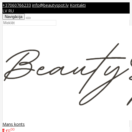
+37060766233
info@beautyspot.lv
Kontakti
LV
RU
Navigācija
Mans konts
00
€0
0