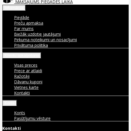
MAKSĀJUMS PIEGĀDES LAIKĀ
Informācija
Piegāde
Preču apmaksa
Par mums
Biežāk uzdotie jautājumi
Pirkuma noteikumi un nosacījumi
Privātuma politika
Klientu apkalpošana
Visas preces
Prece ar atlaidi
Ražotāji
Dāvanu kuponi
Vietnes karte
Kontakti
Konts
Konts
Pasūtījumu vēsture
Kontakti