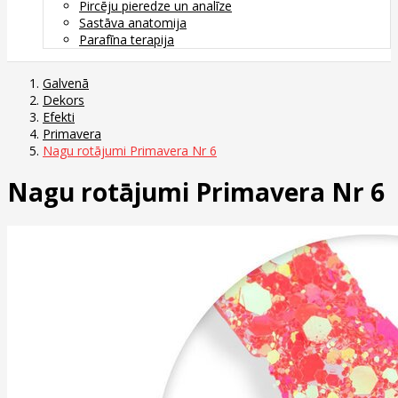
Pircēju pieredze un analīze
Sastāva anatomija
Parafīna terapija
Galvenā
Dekors
Efekti
Primavera
Nagu rotājumi Primavera Nr 6
Nagu rotājumi Primavera Nr 6