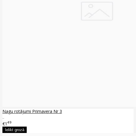
Nagu rotājumi Primavera Nr 3
..
49
€1