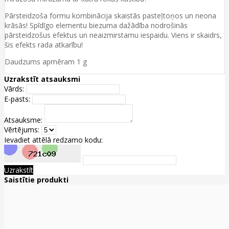
Pārsteidzoša formu kombinācija skaistās pasteļtoņos un neona
krāsās! Spīdīgo elementu biezuma dažādība nodrošinās
pārsteidzošus efektus un neaizmirstamu iespaidu. Viens ir skaidrs,
šis efekts rada atkarību!
Daudzums apmēram 1 g
Uzrakstīt atsauksmi
Vārds:
E-pasts:
Atsauksme:
Vērtējums:
Ievadiet attēlā redzamo kodu:
Uzrakstīt
Saistītie produkti