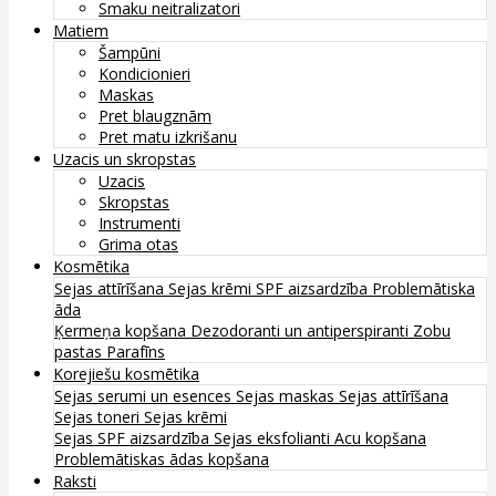
Smaku neitralizatori
Matiem
Šampūni
Kondicionieri
Maskas
Pret blaugznām
Pret matu izkrišanu
Uzacis un skropstas
Uzacis
Skropstas
Instrumenti
Grima otas
Kosmētika
Sejas attīrīšana
Sejas krēmi
SPF aizsardzība
Problemātiska
āda
Ķermeņa kopšana
Dezodoranti un antiperspiranti
Zobu
pastas
Parafīns
Korejiešu kosmētika
Sejas serumi un esences
Sejas maskas
Sejas attīrīšana
Sejas toneri
Sejas krēmi
Sejas SPF aizsardzība
Sejas eksfolianti
Acu kopšana
Problemātiskas ādas kopšana
Raksti