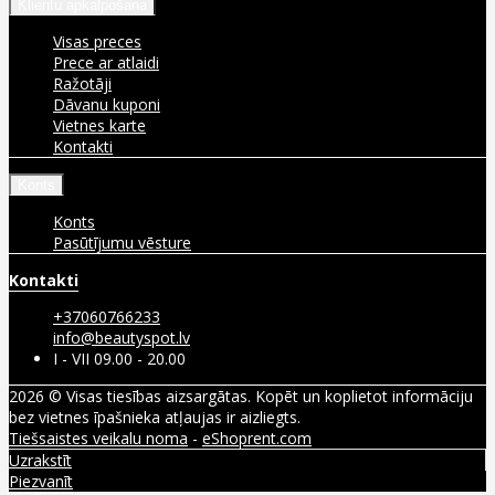
Klientu apkalpošana
Visas preces
Prece ar atlaidi
Ražotāji
Dāvanu kuponi
Vietnes karte
Kontakti
Konts
Konts
Pasūtījumu vēsture
Kontakti
+37060766233
info@beautyspot.lv
I - VII 09.00 - 20.00
2026 © Visas tiesības aizsargātas. Kopēt un koplietot informāciju
bez vietnes īpašnieka atļaujas ir aizliegts.
Tiešsaistes veikalu noma
-
eShoprent.com
Uzrakstīt
Piezvanīt