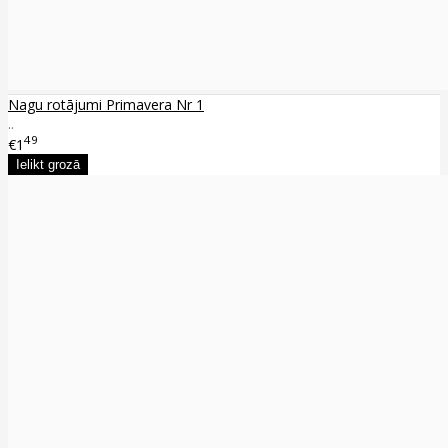
Nagu rotājumi Primavera Nr 1
..
49
€1