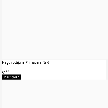
Nagu rotājumi Primavera Nr 6
..
49
€1