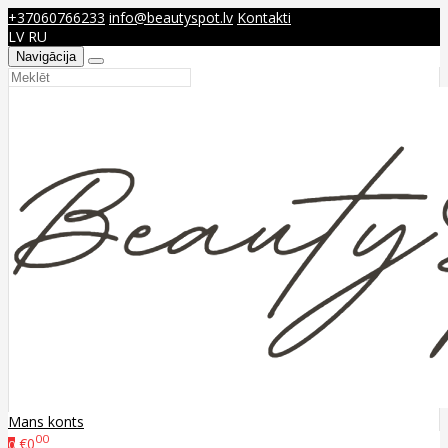
+37060766233
info@beautyspot.lv
Kontakti
LV
RU
Navigācija
Mans konts
00
€0
0