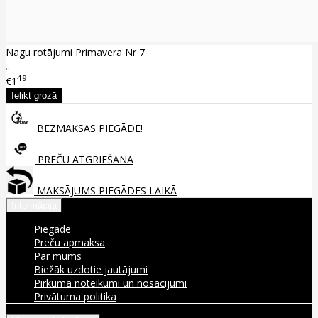
Nagu rotājumi Primavera Nr 7
..
49
€1
BEZMAKSAS PIEGĀDE!
PREČU ATGRIEŠANA
MAKSĀJUMS PIEGĀDES LAIKĀ
Informācija
Piegāde
Preču apmaksa
Par mums
Biežāk uzdotie jautājumi
Pirkuma noteikumi un nosacījumi
Privātuma politika