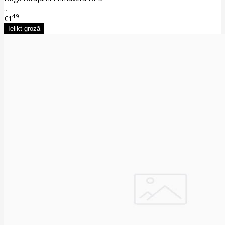
..
49
€1