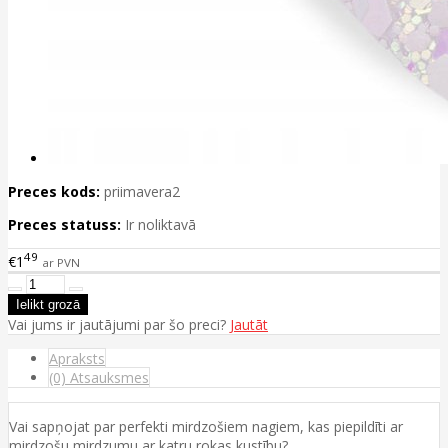
Preces kods:
priimavera2
Preces statuss:
Ir noliktavā
49
€1
ar PVN
Vai jums ir jautājumi par šo preci?
Jautāt
Apraksts
(0) Atsauksmes
Vai sapņojat par perfekti mirdzošiem nagiem, kas piepildīti ar
mirdzošu mirdzumu ar katru rokas kustību?