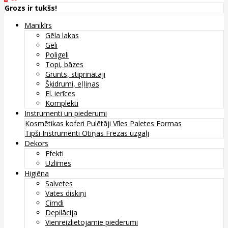
Grozs ir tukšs!
Manikīrs
Gēla lakas
Gēli
Poligeli
Topi, bāzes
Grunts, stiprinātāji
Šķidrumi, eļļiņas
El. ierīces
Komplekti
Instrumenti un piederumi
Kosmētikas koferi
Pulētāji
Vīles
Paletes
Formas
Tipši
Instrumenti
Otiņas
Frezas uzgaļi
Dekors
Efekti
Uzlīmes
Higiēna
Salvetes
Vates diskiņi
Cimdi
Depilācija
Vienreizlietojamie piederumi