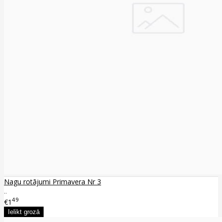
Nagu rotājumi Primavera Nr 3
..
49
€1