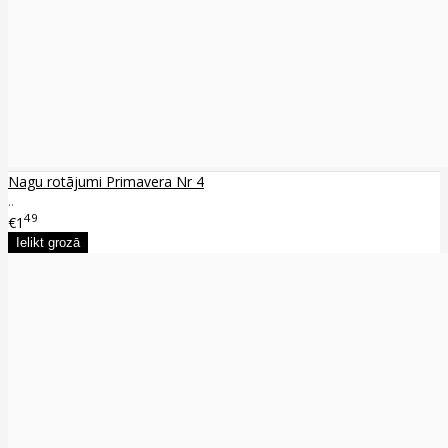
Nagu rotājumi Primavera Nr 4
..
49
€1