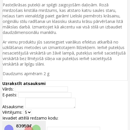
Pasteļkrāsas putekļi ar spilgti zaigojošām daļiņām. Rozā
mirdzošais kristāla mirdzums, kas atstaro katru saules staru,
neļaus tam vienaldzīgi paiet garām! Lieliski piemērots krāsainu,
oriģinālu stilu radīšanai un klasisku skaistu krāsu pārvēršanai īstā
mākslas darbā. Izmantojiet kā akcentu vai visā stilā un izbaudiet
daudzdimensionālu manikīru.
Ar vienu produktu jūs sasniegsiet vairākus efektus atkarībā no
uzklāšanas metodes un izmantotajiem līdzekļiem. Ierīvē putekļus
nesacietējušā virskārtā un žāvē lampā, putekļus ierīvē sacietējušā
virskārtā bez līmējošā slāņa vai putekļus ierīvē sacietējušā
virskārtā ar lipīgu slāni.
Daudzums apmēram 2 g
Uzrakstīt atsauksmi
Vārds:
E-pasts:
Atsauksme:
Vērtējums:
Ievadiet attēlā redzamo kodu: