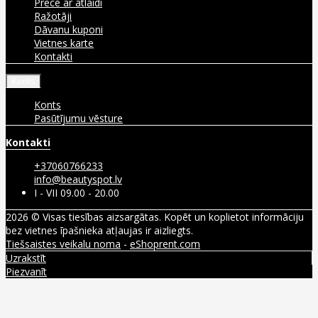
Prece ar atlaidi
Ražotāji
Dāvanu kuponi
Vietnes karte
Kontakti
Konts
Konts
Pasūtījumu vēsture
Kontakti
+37060766233
info@beautyspot.lv
I - VII 09.00 - 20.00
2026 © Visas tiesības aizsargātas. Kopēt un koplietot informāciju
bez vietnes īpašnieka atļaujas ir aizliegts.
Tiešsaistes veikalu noma
-
eShoprent.com
Uzrakstīt
Piezvanīt