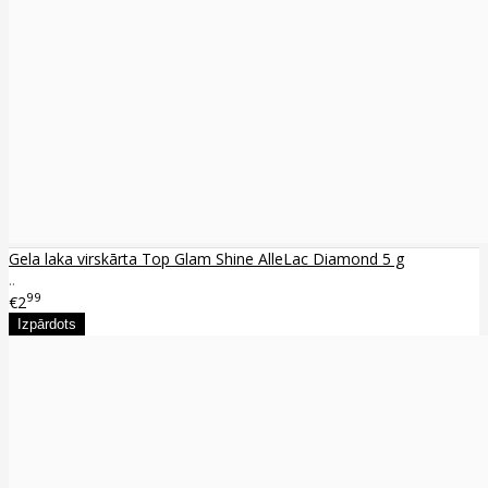
Gela laka virskārta Top Glam Shine AlleLac Diamond 5 g
..
99
€2