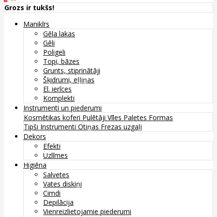
Grozs ir tukšs!
Manikīrs
Gēla lakas
Gēli
Poligeli
Topi, bāzes
Grunts, stiprinātāji
Šķidrumi, eļļiņas
El. ierīces
Komplekti
Instrumenti un piederumi
Kosmētikas koferi
Pulētāji
Vīles
Paletes
Formas
Tipši
Instrumenti
Otiņas
Frezas uzgaļi
Dekors
Efekti
Uzlīmes
Higiēna
Salvetes
Vates diskiņi
Cimdi
Depilācija
Vienreizlietojamie piederumi