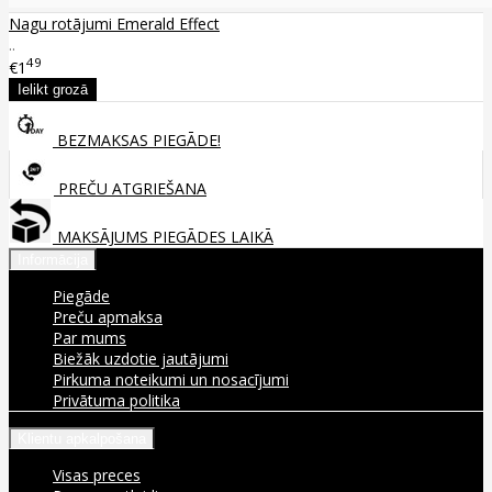
Nagu rotājumi Emerald Effect
..
49
€1
BEZMAKSAS PIEGĀDE!
PREČU ATGRIEŠANA
MAKSĀJUMS PIEGĀDES LAIKĀ
Informācija
Piegāde
Preču apmaksa
Par mums
Biežāk uzdotie jautājumi
Pirkuma noteikumi un nosacījumi
Privātuma politika
Klientu apkalpošana
Visas preces