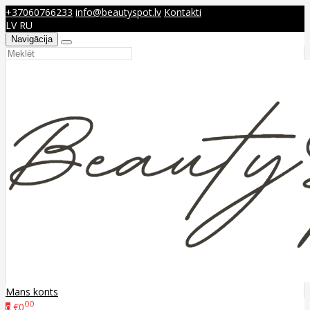
+37060766233
info@beautyspot.lv
Kontakti
LV
RU
Navigācija
Mans konts
00
€0
0