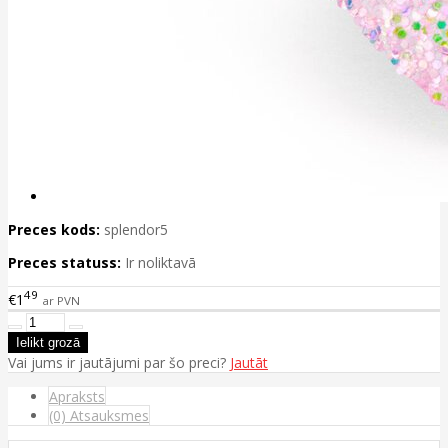
Preces kods:
splendor5
Preces statuss:
Ir noliktavā
49
€1
ar PVN
Vai jums ir jautājumi par šo preci?
Jautāt
Apraksts
(0) Atsauksmes