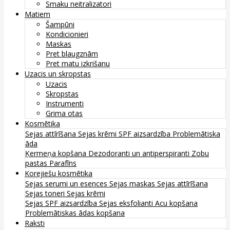
Smaku neitralizatori
Matiem
Šampūni
Kondicionieri
Maskas
Pret blaugznām
Pret matu izkrišanu
Uzacis un skropstas
Uzacis
Skropstas
Instrumenti
Grima otas
Kosmētika
Sejas attīrīšana
Sejas krēmi
SPF aizsardzība
Problemātiska
āda
Ķermeņa kopšana
Dezodoranti un antiperspiranti
Zobu
pastas
Parafīns
Korejiešu kosmētika
Sejas serumi un esences
Sejas maskas
Sejas attīrīšana
Sejas toneri
Sejas krēmi
Sejas SPF aizsardzība
Sejas eksfolianti
Acu kopšana
Problemātiskas ādas kopšana
Raksti