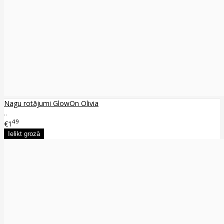
Nagu rotājumi GlowOn Olivia
..
49
€1