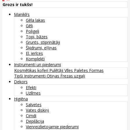
Grozs ir tukšs!
Manikīrs
Gēla lakas
Gēli
Poligeli
Topi, bāzes
Grunts, stiprinātāji
Šķidrumi, eļļiņas
El. ierīces
Komplekti
Instrumenti un piederumi
Kosmētikas koferi
Pulētāji
Vīles
Paletes
Formas
Tipši
Instrumenti
Otiņas
Frezas uzgaļi
Dekors
Efekti
Uzlīmes
Higiēna
Salvetes
Vates diskiņi
Cimdi
Depilācija
Vienreizlietojamie piederumi