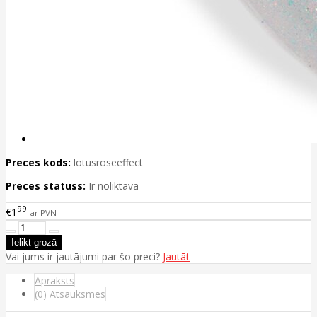
Preces kods:
lotusroseeffect
Preces statuss:
Ir noliktavā
99
€1
ar PVN
Vai jums ir jautājumi par šo preci?
Jautāt
Apraksts
(0) Atsauksmes