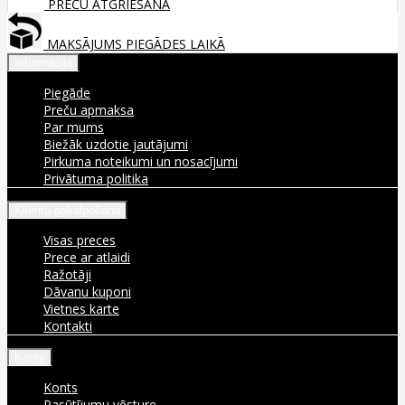
PREČU ATGRIEŠANA
MAKSĀJUMS PIEGĀDES LAIKĀ
Informācija
Piegāde
Preču apmaksa
Par mums
Biežāk uzdotie jautājumi
Pirkuma noteikumi un nosacījumi
Privātuma politika
Klientu apkalpošana
Visas preces
Prece ar atlaidi
Ražotāji
Dāvanu kuponi
Vietnes karte
Kontakti
Konts
Konts
Pasūtījumu vēsture