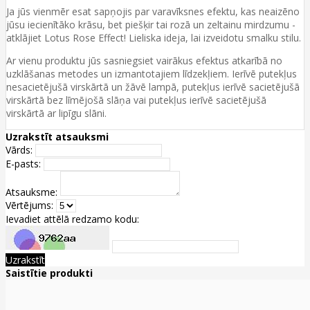
Ja jūs vienmēr esat sapņojis par varavīksnes efektu, kas neaizēno
jūsu iecienītāko krāsu, bet piešķir tai rozā un zeltainu mirdzumu -
atklājiet Lotus Rose Effect! Lieliska ideja, lai izveidotu smalku stilu.
Ar vienu produktu jūs sasniegsiet vairākus efektus atkarībā no
uzklāšanas metodes un izmantotajiem līdzekļiem. Ierīvē putekļus
nesacietējušā virskārtā un žāvē lampā, putekļus ierīvē sacietējušā
virskārtā bez līmējošā slāņa vai putekļus ierīvē sacietējušā
virskārtā ar lipīgu slāni.
Uzrakstīt atsauksmi
Vārds:
E-pasts:
Atsauksme:
Vērtējums:
Ievadiet attēlā redzamo kodu:
Uzrakstīt
Saistītie produkti