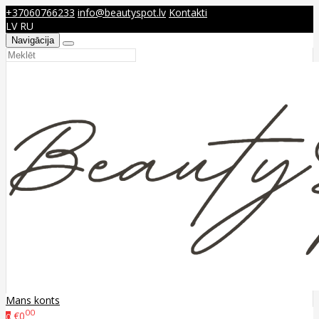
+37060766233
info@beautyspot.lv
Kontakti
LV
RU
Navigācija
Mans konts
00
€0
0