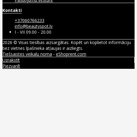
Kontakti
+37060766233
info@beautyspot.lv
I - VII 09.00 - 20.00
2026 © Visas tiesības aizsargātas. Kopēt un koplietot informāciju
bez vietnes īpašnieka atļaujas ir aizliegts.
Tiešsaistes veikalu noma
-
eShoprent.com
Uzrakstīt
Piezvanīt