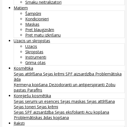
Smaku neitralizatori
Matiem
Šampūni
Kondicionieri
Maskas
Pret blaugznām
Pret matu izkrišanu
Uzacis un skropstas
Uzacis
Skropstas
Instrumenti
Grima otas
Kosmētika
Sejas attīrīšana
Sejas krēmi
SPF aizsardzība
Problemātiska
āda
Ķermeņa kopšana
Dezodoranti un antiperspiranti
Zobu
pastas
Parafīns
Korejiešu kosmētika
Sejas serumi un esences
Sejas maskas
Sejas attīrīšana
Sejas toneri
Sejas krēmi
Sejas SPF aizsardzība
Sejas eksfolianti
Acu kopšana
Problemātiskas ādas kopšana
Raksti