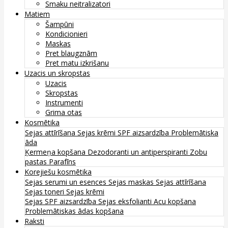
Smaku neitralizatori
Matiem
Šampūni
Kondicionieri
Maskas
Pret blaugznām
Pret matu izkrišanu
Uzacis un skropstas
Uzacis
Skropstas
Instrumenti
Grima otas
Kosmētika
Sejas attīrīšana
Sejas krēmi
SPF aizsardzība
Problemātiska
āda
Ķermeņa kopšana
Dezodoranti un antiperspiranti
Zobu
pastas
Parafīns
Korejiešu kosmētika
Sejas serumi un esences
Sejas maskas
Sejas attīrīšana
Sejas toneri
Sejas krēmi
Sejas SPF aizsardzība
Sejas eksfolianti
Acu kopšana
Problemātiskas ādas kopšana
Raksti