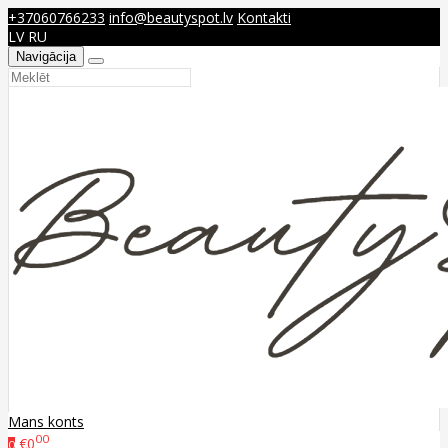
+37060766233
info@beautyspot.lv
Kontakti
LV
RU
Navigācija
Mans konts
00
€0
0