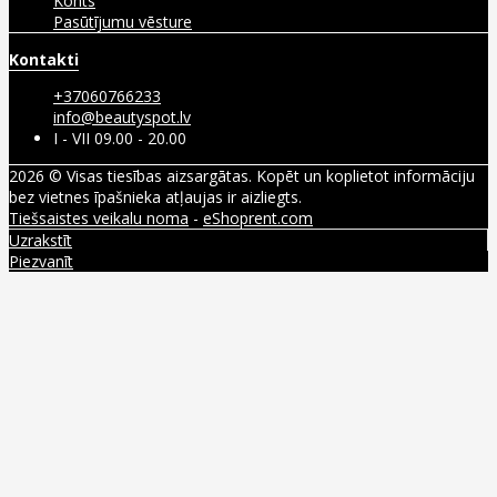
Konts
Pasūtījumu vēsture
Kontakti
+37060766233
info@beautyspot.lv
I - VII 09.00 - 20.00
2026 © Visas tiesības aizsargātas. Kopēt un koplietot informāciju
bez vietnes īpašnieka atļaujas ir aizliegts.
Tiešsaistes veikalu noma
-
eShoprent.com
Uzrakstīt
Piezvanīt