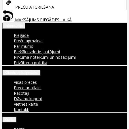
PREČU ATGRIEŠANA
MAKSĀJUMS PIEGĀDES LAIKĀ
Informācija
Piegāde
Preču apmaksa
Par mums
Biežāk uzdotie jautājumi
Pirkuma noteikumi un nosacījumi
Privātuma politika
Klientu apkalpošana
Visas preces
Prece ar atlaidi
Ražotāji
Dāvanu kuponi
Vietnes karte
Kontakti
Konts