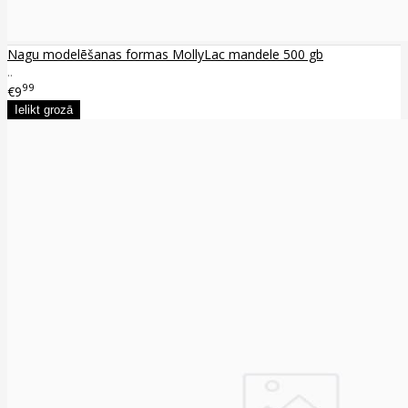
Nagu modelēšanas formas MollyLac mandele 500 gb
..
99
€9