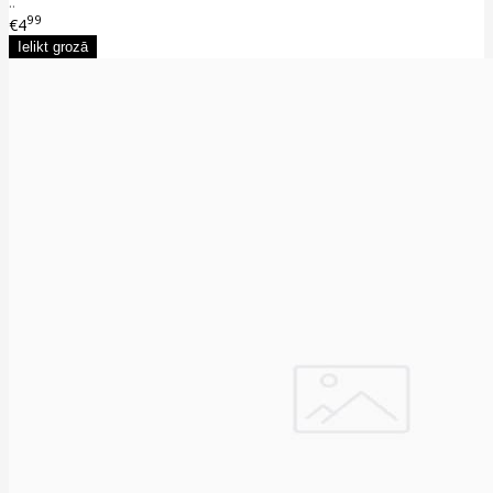
..
99
€4