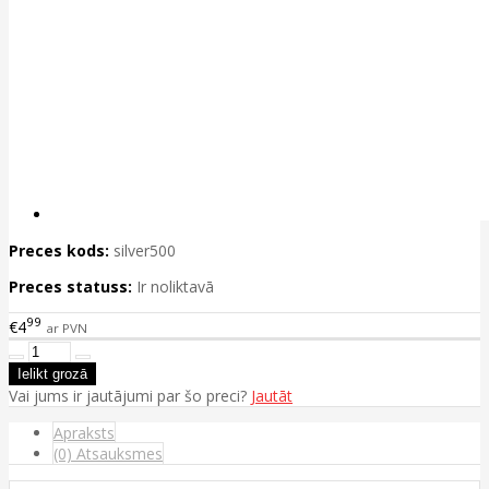
Preces kods:
silver500
Preces statuss:
Ir noliktavā
99
€4
ar PVN
Vai jums ir jautājumi par šo preci?
Jautāt
Apraksts
(0) Atsauksmes