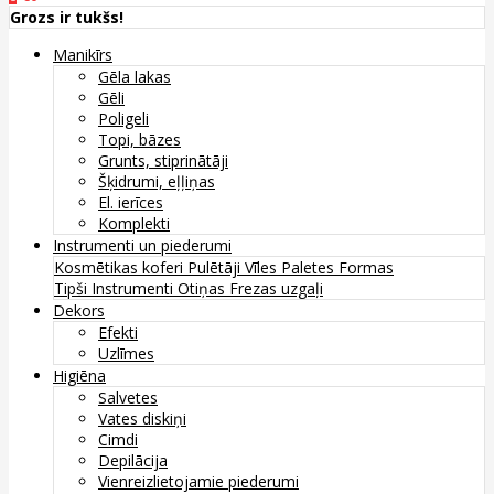
Grozs ir tukšs!
Manikīrs
Gēla lakas
Gēli
Poligeli
Topi, bāzes
Grunts, stiprinātāji
Šķidrumi, eļļiņas
El. ierīces
Komplekti
Instrumenti un piederumi
Kosmētikas koferi
Pulētāji
Vīles
Paletes
Formas
Tipši
Instrumenti
Otiņas
Frezas uzgaļi
Dekors
Efekti
Uzlīmes
Higiēna
Salvetes
Vates diskiņi
Cimdi
Depilācija
Vienreizlietojamie piederumi