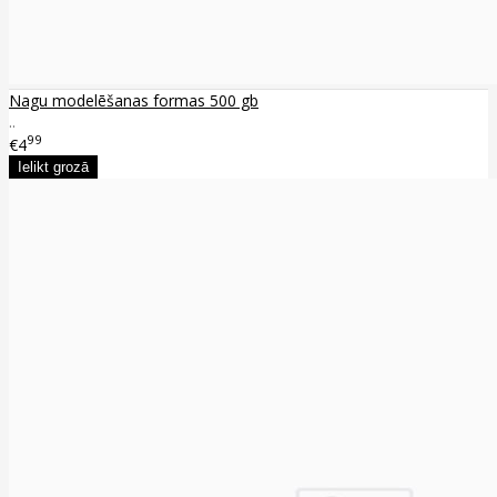
Nagu modelēšanas formas 500 gb
..
99
€4