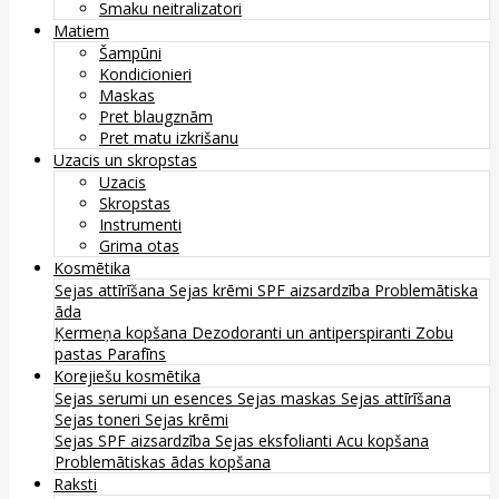
Smaku neitralizatori
Matiem
Šampūni
Kondicionieri
Maskas
Pret blaugznām
Pret matu izkrišanu
Uzacis un skropstas
Uzacis
Skropstas
Instrumenti
Grima otas
Kosmētika
Sejas attīrīšana
Sejas krēmi
SPF aizsardzība
Problemātiska
āda
Ķermeņa kopšana
Dezodoranti un antiperspiranti
Zobu
pastas
Parafīns
Korejiešu kosmētika
Sejas serumi un esences
Sejas maskas
Sejas attīrīšana
Sejas toneri
Sejas krēmi
Sejas SPF aizsardzība
Sejas eksfolianti
Acu kopšana
Problemātiskas ādas kopšana
Raksti