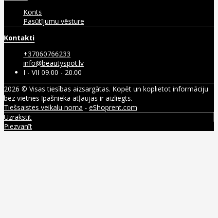
Konts
Pasūtījumu vēsture
Kontakti
+37060766233
info@beautyspot.lv
I - VII 09.00 - 20.00
2026 © Visas tiesības aizsargātas. Kopēt un koplietot informāciju
bez vietnes īpašnieka atļaujas ir aizliegts.
Tiešsaistes veikalu noma
-
eShoprent.com
Uzrakstīt
Piezvanīt