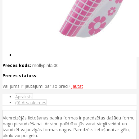
Preces kods:
mollypink500
Preces statuss:
Vai jums ir jautājumi par šo preci?
Jautāt
Apraksts
(0) Atsauksmes
Vienreizējās lietošanas papīra formas ir paredzētas dažādu formu
nagu pieaudzēšanai. Ar viņu palīdzību jūs varat viegli veidot un
izaudzēt vajadzīgās formas nagus. Paredzēts lietošanai ar gēlu,
akrilu vai poligelu.