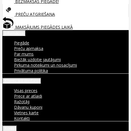
BEZMAKSAS PIEGĀDE!
PREČU ATGRIEŠANA
MAKSĀJUMS PIEGĀDES LAIKĀ
Informācija
Piegāde
Preču apmaksa
Par mums
Biežāk uzdotie jautājumi
Pirkuma noteikumi un nosacījumi
Privātuma politika
Klientu apkalpošana
Visas preces
Prece ar atlaidi
Ražotāji
Dāvanu kuponi
Vietnes karte
Kontakti
Konts