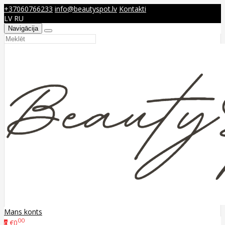
+37060766233
info@beautyspot.lv
Kontakti
LV
RU
Navigācija
Mans konts
00
€0
0