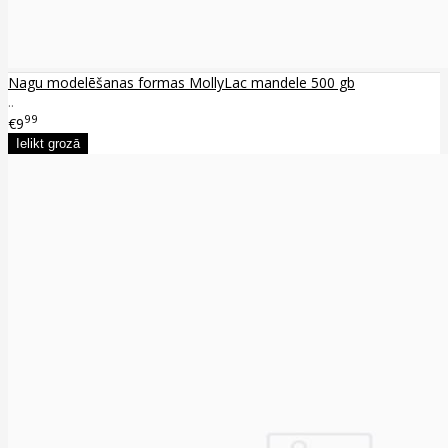
Nagu modelēšanas formas MollyLac mandele 500 gb
..
99
€9