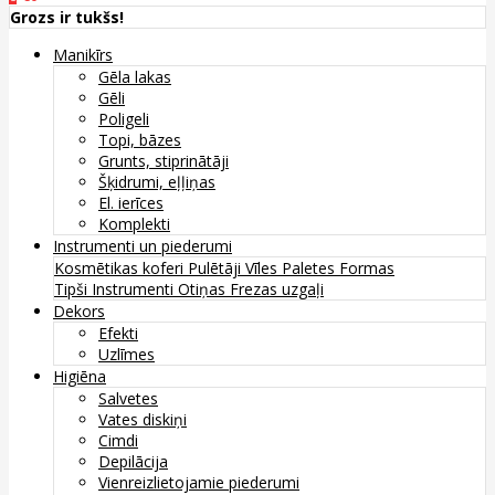
Grozs ir tukšs!
Manikīrs
Gēla lakas
Gēli
Poligeli
Topi, bāzes
Grunts, stiprinātāji
Šķidrumi, eļļiņas
El. ierīces
Komplekti
Instrumenti un piederumi
Kosmētikas koferi
Pulētāji
Vīles
Paletes
Formas
Tipši
Instrumenti
Otiņas
Frezas uzgaļi
Dekors
Efekti
Uzlīmes
Higiēna
Salvetes
Vates diskiņi
Cimdi
Depilācija
Vienreizlietojamie piederumi