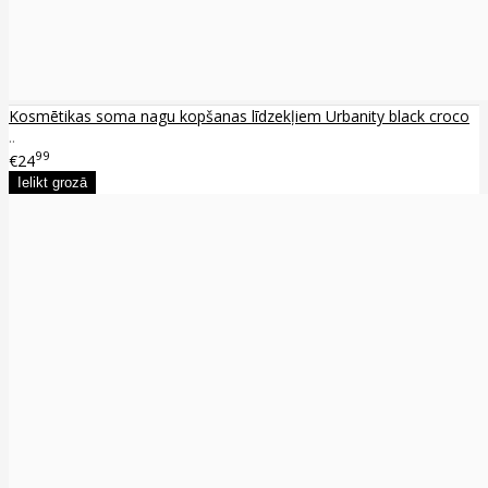
Kosmētikas soma nagu kopšanas līdzekļiem Urbanity black croco
..
99
€24