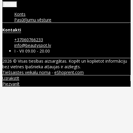
Konts
Konts
Pasūtījumu vēsture
Kontakti
+37060766233
info@beautyspot.lv
I - VII 09.00 - 20.00
2026 © Visas tiesības aizsargātas. Kopēt un koplietot informāciju
bez vietnes īpašnieka atļaujas ir aizliegts.
Tiešsaistes veikalu noma
-
eShoprent.com
Uzrakstīt
Piezvanīt