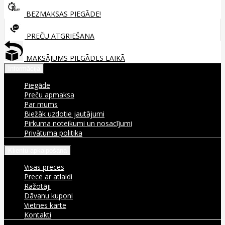
BEZMAKSAS PIEGĀDE!
PREČU ATGRIEŠANA
MAKSĀJUMS PIEGĀDES LAIKĀ
Informācija
Piegāde
Preču apmaksa
Par mums
Biežāk uzdotie jautājumi
Pirkuma noteikumi un nosacījumi
Privātuma politika
Klientu apkalpošana
Visas preces
Prece ar atlaidi
Ražotāji
Dāvanu kuponi
Vietnes karte
Kontakti