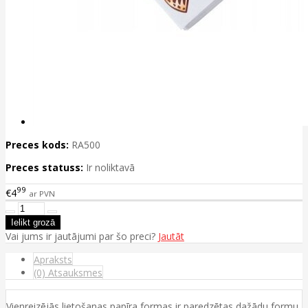
Preces kods:
RA500
Preces statuss:
Ir noliktavā
99
€4
ar PVN
Vai jums ir jautājumi par šo preci?
Jautāt
Apraksts
(0) Atsauksmes
Vienreizējās lietošanas papīra formas ir paredzētas dažādu formu