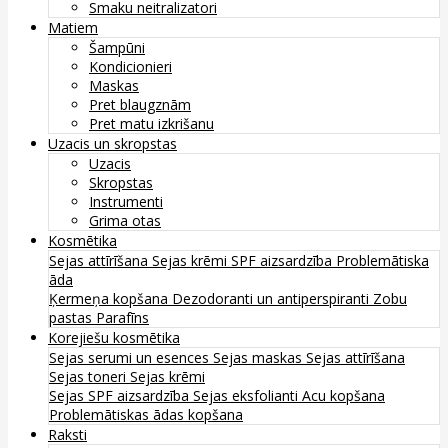
Smaku neitralizatori
Matiem
Šampūni
Kondicionieri
Maskas
Pret blaugznām
Pret matu izkrišanu
Uzacis un skropstas
Uzacis
Skropstas
Instrumenti
Grima otas
Kosmētika
Sejas attīrīšana
Sejas krēmi
SPF aizsardzība
Problemātiska
āda
Ķermeņa kopšana
Dezodoranti un antiperspiranti
Zobu
pastas
Parafīns
Korejiešu kosmētika
Sejas serumi un esences
Sejas maskas
Sejas attīrīšana
Sejas toneri
Sejas krēmi
Sejas SPF aizsardzība
Sejas eksfolianti
Acu kopšana
Problemātiskas ādas kopšana
Raksti