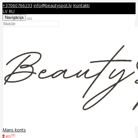
+37060766233
info@beautyspot.lv
Kontakti
LV
RU
Navigācija
Mans konts
00
€0
0