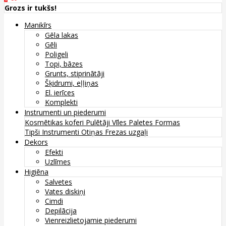
Grozs ir tukšs!
Manikīrs
Gēla lakas
Gēli
Poligeli
Topi, bāzes
Grunts, stiprinātāji
Šķidrumi, eļļiņas
El. ierīces
Komplekti
Instrumenti un piederumi
Kosmētikas koferi
Pulētāji
Vīles
Paletes
Formas
Tipši
Instrumenti
Otiņas
Frezas uzgaļi
Dekors
Efekti
Uzlīmes
Higiēna
Salvetes
Vates diskiņi
Cimdi
Depilācija
Vienreizlietojamie piederumi