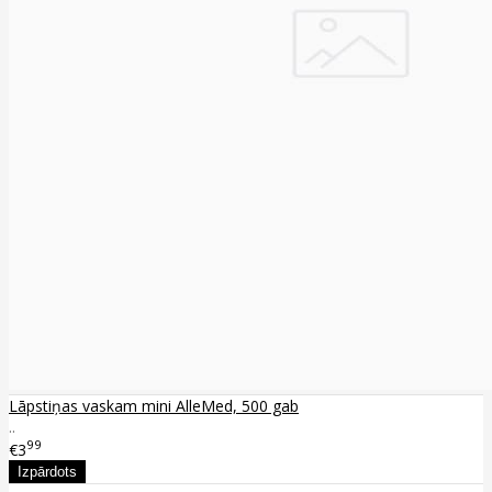
Lāpstiņas vaskam mini AlleMed, 500 gab
..
99
€3