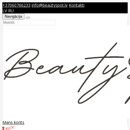
+37060766233
info@beautyspot.lv
Kontakti
LV
RU
Navigācija
Mans konts
00
€0
0