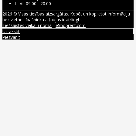
I - VII 09.00 - 20.00
2026 © Visas tiesības aizsargātas. Kopēt un koplietot informāciju
bez vietnes īpašnieka atļaujas ir aizliegts.
Tiešsaistes veikalu noma
-
eShoprent.com
Uzrakstīt
Piezvanīt