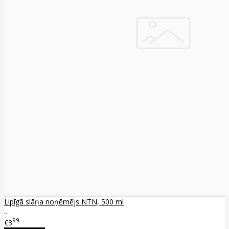
Lipīgā slāņa noņēmējs NTN, 500 ml
..
99
€3