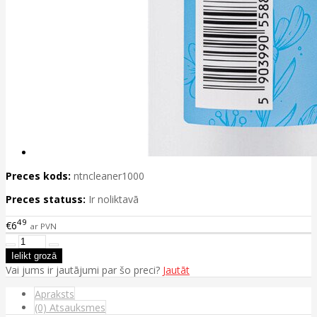
Preces kods:
ntncleaner1000
Preces statuss:
Ir noliktavā
49
€6
ar PVN
Vai jums ir jautājumi par šo preci?
Jautāt
Apraksts
(0) Atsauksmes