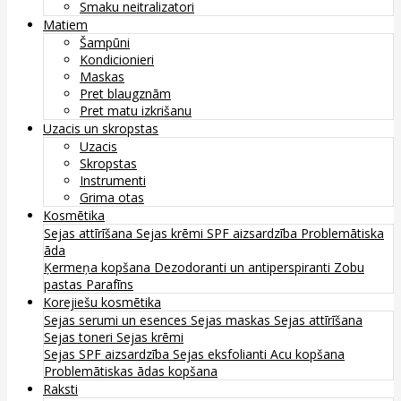
Smaku neitralizatori
Matiem
Šampūni
Kondicionieri
Maskas
Pret blaugznām
Pret matu izkrišanu
Uzacis un skropstas
Uzacis
Skropstas
Instrumenti
Grima otas
Kosmētika
Sejas attīrīšana
Sejas krēmi
SPF aizsardzība
Problemātiska
āda
Ķermeņa kopšana
Dezodoranti un antiperspiranti
Zobu
pastas
Parafīns
Korejiešu kosmētika
Sejas serumi un esences
Sejas maskas
Sejas attīrīšana
Sejas toneri
Sejas krēmi
Sejas SPF aizsardzība
Sejas eksfolianti
Acu kopšana
Problemātiskas ādas kopšana
Raksti