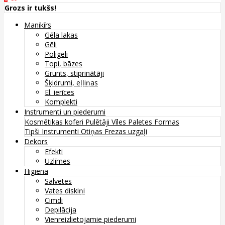
Grozs ir tukšs!
Manikīrs
Gēla lakas
Gēli
Poligeli
Topi, bāzes
Grunts, stiprinātāji
Šķidrumi, eļļiņas
El. ierīces
Komplekti
Instrumenti un piederumi
Kosmētikas koferi
Pulētāji
Vīles
Paletes
Formas
Tipši
Instrumenti
Otiņas
Frezas uzgaļi
Dekors
Efekti
Uzlīmes
Higiēna
Salvetes
Vates diskiņi
Cimdi
Depilācija
Vienreizlietojamie piederumi