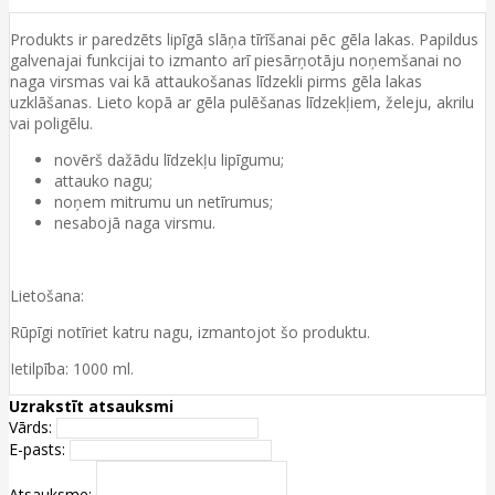
Produkts ir paredzēts lipīgā slāņa tīrīšanai pēc gēla lakas. Papildus
galvenajai funkcijai to izmanto arī piesārņotāju noņemšanai no
naga virsmas vai kā attaukošanas līdzekli pirms gēla lakas
uzklāšanas. Lieto kopā ar gēla pulēšanas līdzekļiem, želeju, akrilu
vai poligēlu.
novērš dažādu līdzekļu lipīgumu;
attauko nagu;
noņem mitrumu un netīrumus;
nesabojā naga virsmu.
Lietošana:
Rūpīgi notīriet katru nagu, izmantojot šo produktu.
Ietilpība: 1000 ml.
Uzrakstīt atsauksmi
Vārds:
E-pasts:
Atsauksme: