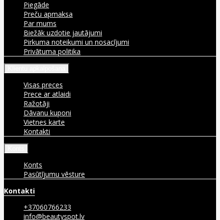
Piegāde
Preču apmaksa
Par mums
Biežāk uzdotie jautājumi
Pirkuma noteikumi un nosacījumi
Privātuma politika
Klientu apkalpošana
Visas preces
Prece ar atlaidi
Ražotāji
Dāvanu kuponi
Vietnes karte
Kontakti
Konts
Konts
Pasūtījumu vēsture
Kontakti
+37060766233
info@beautyspot.lv