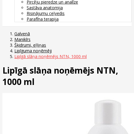
Pircēju pieredze un analīze
Sastāva anatomija
Risinājumu ceļvedis
Parafīna terapija
Galvenā
Manikīrs
Šķidrumi, eļļiņas
Lipīguma noņēmēji
Lipīgā slāņa noņēmējs NTN, 1000 ml
Lipīgā slāņa noņēmējs NTN,
1000 ml