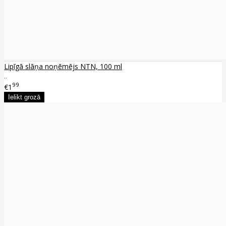
Lipīgā slāņa noņēmējs NTN, 100 ml
..
99
€1