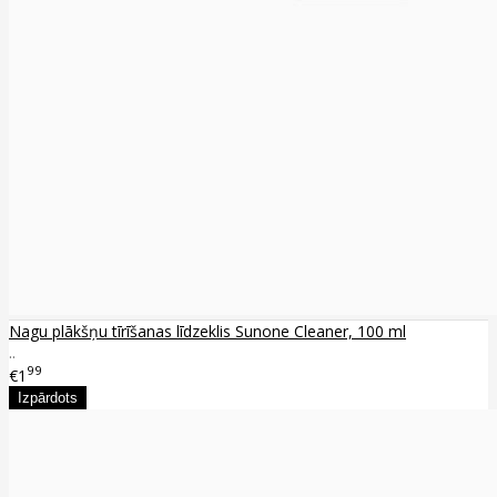
Nagu plākšņu tīrīšanas līdzeklis Sunone Cleaner, 100 ml
..
99
€1