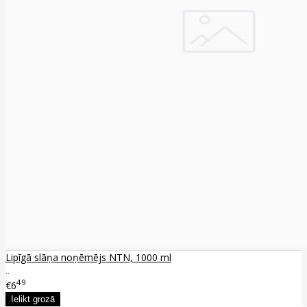
Lipīgā slāņa noņēmējs NTN, 1000 ml
..
49
€6