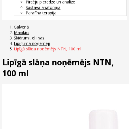
Pircēju pieredze un analīze
Sastāva anatomija
Parafīna terapija
Galvenā
Manikīrs
Šķidrumi, eļļiņas
Lipīguma noņēmēji
Lipīgā slāņa noņēmējs NTN, 100 ml
Lipīgā slāņa noņēmējs NTN,
100 ml