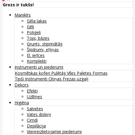
Grozs ir tukšs!
Manikīrs
Gēla lakas
Gēli
Poligeli
Topi, bāzes
Grunts, stiprinātāji
Šķidrumi, eļļiņas
El. ierīces
Komplekti
Instrumenti un piederumi
Kosmētikas koferi
Pulētāji
Vīles
Paletes
Formas
Tipši
Instrumenti
Otiņas
Frezas uzgaļi
Dekors
Efekti
Uzlīmes
Higiēna
Salvetes
Vates diskiņi
Cimdi
Depilācija
Vienreizlietojamie piederumi