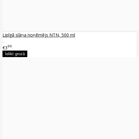
Lipīgā slāņa noņēmējs NTN, 500 ml
..
99
€3