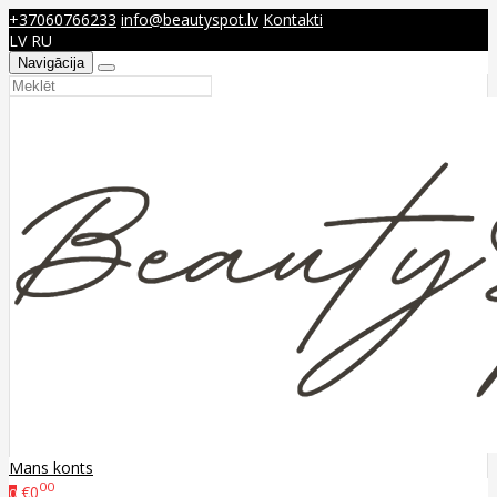
+37060766233
info@beautyspot.lv
Kontakti
LV
RU
Navigācija
Mans konts
00
€0
0