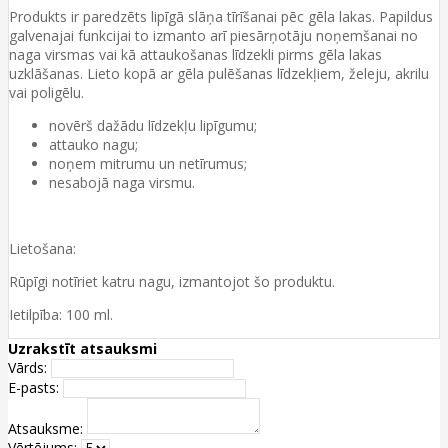
Produkts ir paredzēts lipīgā slāņa tīrīšanai pēc gēla lakas. Papildus
galvenajai funkcijai to izmanto arī piesārņotāju noņemšanai no
naga virsmas vai kā attaukošanas līdzekli pirms gēla lakas
uzklāšanas. Lieto kopā ar gēla pulēšanas līdzekļiem, želeju, akrilu
vai poligēlu.
novērš dažādu līdzekļu lipīgumu;
attauko nagu;
noņem mitrumu un netīrumus;
nesabojā naga virsmu.
Lietošana:
Rūpīgi notīriet katru nagu, izmantojot šo produktu.
Ietilpība: 100 ml.
Uzrakstīt atsauksmi
Vārds:
E-pasts:
Atsauksme:
Vērtējums: