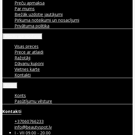
Preču apmaksa
Par mums
Biežāk uzdotie jautājumi
Pirkuma noteikumi un nosacījumi
Privātuma politika
Klientu apkalpošana
Visas preces
Prece ar atlaidi
Ražotāji
Dāvanu kuponi
Vietnes karte
Kontakti
Konts
Konts
Pasūtījumu vēsture
Kontakti
+37060766233
info@beautyspot.lv
I - VII 09.00 - 20.00