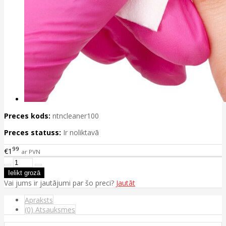
Preces kods:
ntncleaner100
Preces statuss:
Ir noliktavā
99
€1
ar PVN
Vai jums ir jautājumi par šo preci?
Jautāt
Apraksts
(0) Atsauksmes