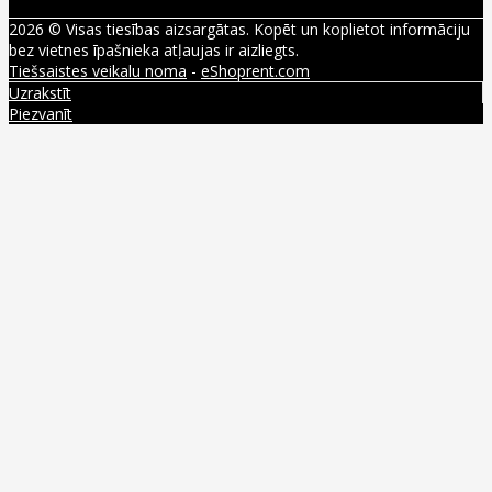
2026 © Visas tiesības aizsargātas. Kopēt un koplietot informāciju
bez vietnes īpašnieka atļaujas ir aizliegts.
Tiešsaistes veikalu noma
-
eShoprent.com
Uzrakstīt
Piezvanīt