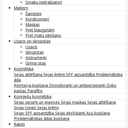
Smaku neitralizatori
Matiem
Šampūni
Kondicionieri
Maskas
Pret blaugznām
Pret matu izkrišanu
Uzacis un skropstas
Uzacis
Skropstas
Instrumenti
Grima otas
Kosmētika
Sejas attīrīšana
Sejas krēmi
SPF aizsardzība
Problemātiska
āda
Ķermeņa kopšana
Dezodoranti un antiperspiranti
Zobu
pastas
Parafīns
Korejiešu kosmētika
Sejas serumi un esences
Sejas maskas
Sejas attīrīšana
Sejas toneri
Sejas krēmi
Sejas SPF aizsardzība
Sejas eksfolianti
Acu kopšana
Problemātiskas ādas kopšana
Raksti