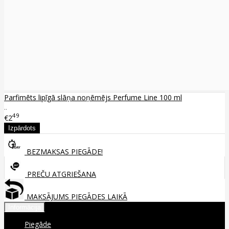
Parfimēts lipīgā slāņa noņēmējs Perfume Line 100 ml
..
49
€2
BEZMAKSAS PIEGĀDE!
PREČU ATGRIEŠANA
MAKSĀJUMS PIEGĀDES LAIKĀ
Informācija
Piegāde