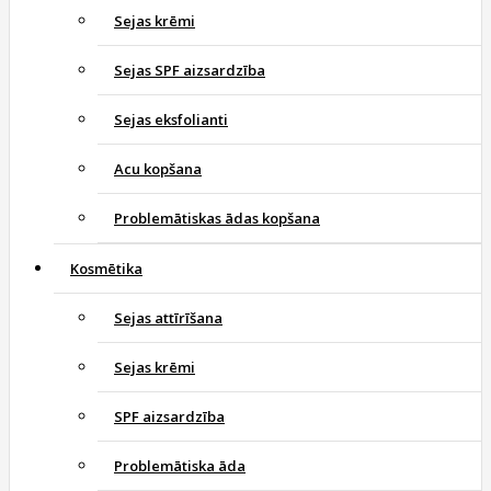
Sejas krēmi
Sejas SPF aizsardzība
Sejas eksfolianti
Acu kopšana
Problemātiskas ādas kopšana
Kosmētika
Sejas attīrīšana
Sejas krēmi
SPF aizsardzība
Problemātiska āda