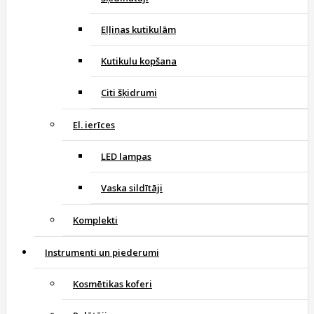
Eļļiņas kutikulām
Kutikulu kopšana
Citi šķidrumi
El. ierīces
LED lampas
Vaska sildītāji
Komplekti
Instrumenti un piederumi
Kosmētikas koferi