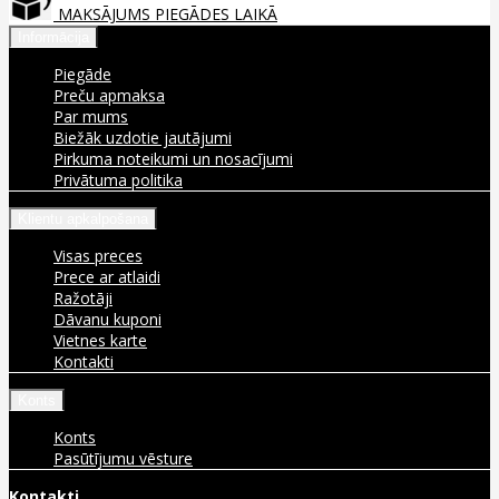
MAKSĀJUMS PIEGĀDES LAIKĀ
Informācija
Piegāde
Preču apmaksa
Par mums
Biežāk uzdotie jautājumi
Pirkuma noteikumi un nosacījumi
Privātuma politika
Klientu apkalpošana
Visas preces
Prece ar atlaidi
Ražotāji
Dāvanu kuponi
Vietnes karte
Kontakti
Konts
Konts
Pasūtījumu vēsture
Kontakti