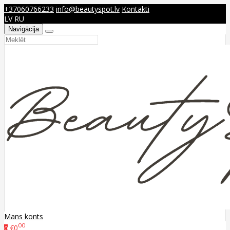
+37060766233
info@beautyspot.lv
Kontakti
LV
RU
Navigācija
Mans konts
00
€0
0