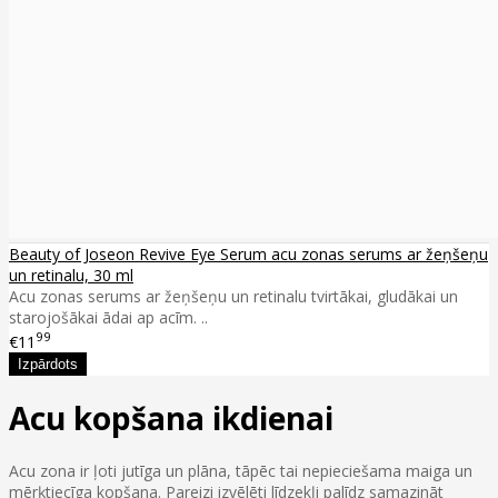
Beauty of Joseon Revive Eye Serum acu zonas serums ar žeņšeņu
un retinalu, 30 ml
Acu zonas serums ar žeņšeņu un retinalu tvirtākai, gludākai un
starojošākai ādai ap acīm. ..
99
€11
Acu kopšana ikdienai
Acu zona ir ļoti jutīga un plāna, tāpēc tai nepieciešama maiga un
mērķtiecīga kopšana. Pareizi izvēlēti līdzekļi palīdz samazināt