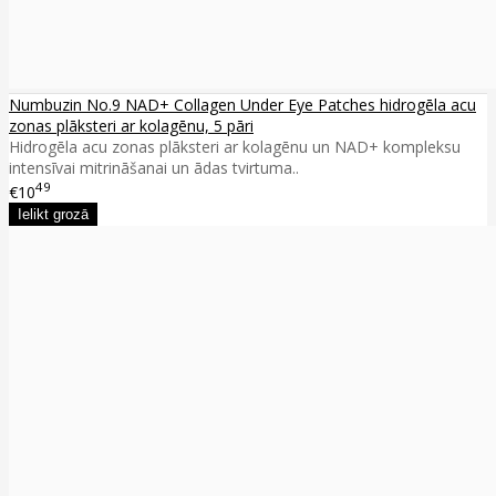
Numbuzin No.9 NAD+ Collagen Under Eye Patches hidrogēla acu
zonas plāksteri ar kolagēnu, 5 pāri
Hidrogēla acu zonas plāksteri ar kolagēnu un NAD+ kompleksu
intensīvai mitrināšanai un ādas tvirtuma..
49
€10