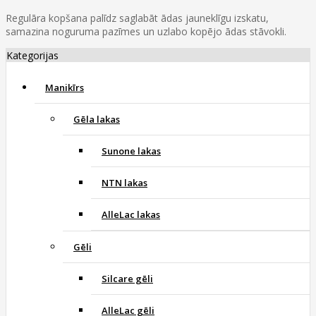
Regulāra kopšana palīdz saglabāt ādas jauneklīgu izskatu,
samazina noguruma pazīmes un uzlabo kopējo ādas stāvokli.
Kategorijas
Manikīrs
Gēla lakas
Sunone lakas
NTN lakas
AlleLac lakas
Gēli
Silcare gēli
AlleLac gēli