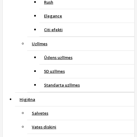
Rush
Elegance
Citi efekti
Uzlīmes
Ūdens uzlīmes
5D uzlīmes
Standarta uzlīmes
Higiēna
Salvetes
Vates diskiņi