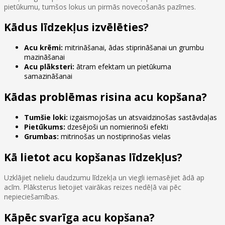
pietūkumu, tumšos lokus un pirmās novecošanās pazīmes.
Kādus līdzekļus izvēlēties?
Acu krēmi:
mitrināšanai, ādas stiprināšanai un grumbu
mazināšanai
Acu plāksteri:
ātram efektam un pietūkuma
samazināšanai
Kādas problēmas risina acu kopšana?
Tumšie loki:
izgaismojošas un atsvaidzinošas sastāvdaļas
Pietūkums:
dzesējoši un nomierinoši efekti
Grumbas:
mitrinošas un nostiprinošas vielas
Kā lietot acu kopšanas līdzekļus?
Uzklājiet nelielu daudzumu līdzekļa un viegli iemasējiet ādā ap
acīm. Plāksterus lietojiet vairākas reizes nedēļā vai pēc
nepieciešamības.
Kāpēc svarīga acu kopšana?