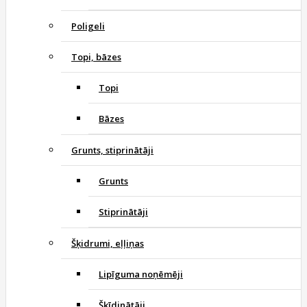
Poligeli
Topi, bāzes
Topi
Bāzes
Grunts, stiprinātāji
Grunts
Stiprinātāji
Šķidrumi, eļļiņas
Lipīguma noņēmēji
Šķīdinātāji