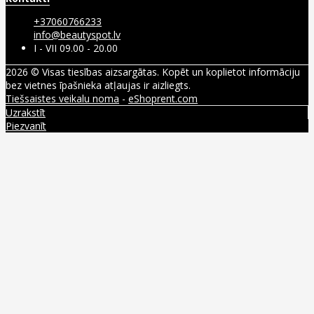
+37060766233
info@beautyspot.lv
I - VII 09.00 - 20.00
2026 © Visas tiesības aizsargātas. Kopēt un koplietot informāciju
bez vietnes īpašnieka atļaujas ir aizliegts.
Tiešsaistes veikalu noma
-
eShoprent.com
Uzrakstīt
Piezvanīt