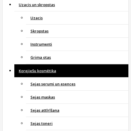
Uzacis un skropstas
Uzacis
Skropstas
Instrumenti
Grima otas
Korejiešu kosmētika
Sejas serumi un esences
Sejas maskas
Sejas attīrīšana
Sejas toneri