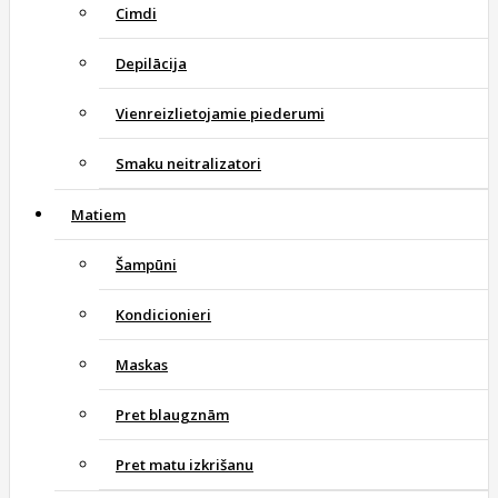
Cimdi
Depilācija
Vienreizlietojamie piederumi
Smaku neitralizatori
Matiem
Šampūni
Kondicionieri
Maskas
Pret blaugznām
Pret matu izkrišanu