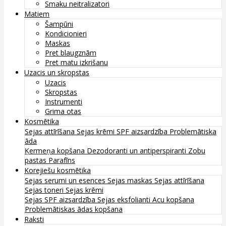
Smaku neitralizatori
Matiem
Šampūni
Kondicionieri
Maskas
Pret blaugznām
Pret matu izkrišanu
Uzacis un skropstas
Uzacis
Skropstas
Instrumenti
Grima otas
Kosmētika
Sejas attīrīšana
Sejas krēmi
SPF aizsardzība
Problemātiska
āda
Ķermeņa kopšana
Dezodoranti un antiperspiranti
Zobu
pastas
Parafīns
Korejiešu kosmētika
Sejas serumi un esences
Sejas maskas
Sejas attīrīšana
Sejas toneri
Sejas krēmi
Sejas SPF aizsardzība
Sejas eksfolianti
Acu kopšana
Problemātiskas ādas kopšana
Raksti