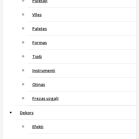
Pulētāji
Vīles
Paletes
Formas
Tipši
Instrumenti
Otiņas
Frezas uzgaļi
Dekors
Efekti