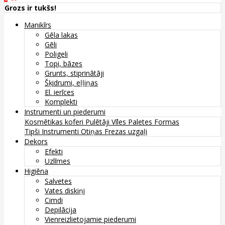
Grozs ir tukšs!
Manikīrs
Gēla lakas
Gēli
Poligeli
Topi, bāzes
Grunts, stiprinātāji
Šķidrumi, eļļiņas
El. ierīces
Komplekti
Instrumenti un piederumi
Kosmētikas koferi
Pulētāji
Vīles
Paletes
Formas
Tipši
Instrumenti
Otiņas
Frezas uzgaļi
Dekors
Efekti
Uzlīmes
Higiēna
Salvetes
Vates diskiņi
Cimdi
Depilācija
Vienreizlietojamie piederumi