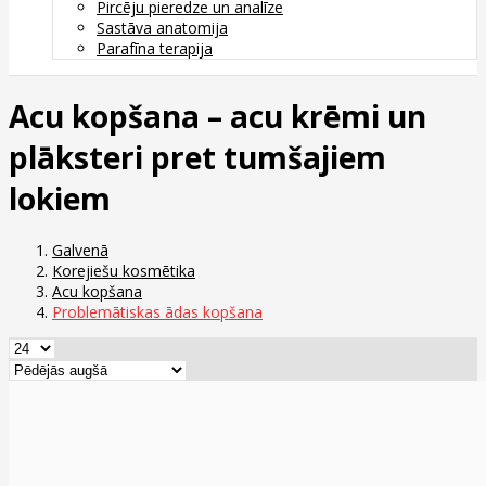
Pircēju pieredze un analīze
Sastāva anatomija
Parafīna terapija
Acu kopšana – acu krēmi un
plāksteri pret tumšajiem
lokiem
Galvenā
Korejiešu kosmētika
Acu kopšana
Problemātiskas ādas kopšana