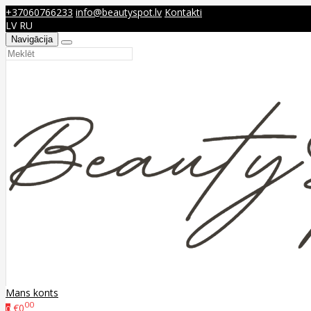
+37060766233
info@beautyspot.lv
Kontakti
LV
RU
Navigācija
Mans konts
00
€0
0