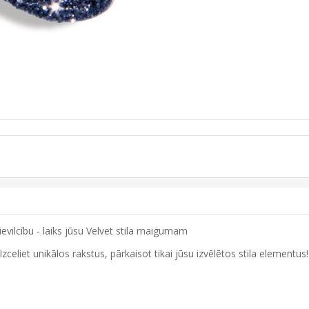
ievilcību - laiks jūsu Velvet stila maigumam
. Izceliet unikālos rakstus, pārkaisot tikai jūsu izvēlētos stila element