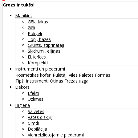
Grozs ir tukšs!
Manikīrs
Gēla lakas
Gēli
Poligeli
Topi, bāzes
Grunts, stiprinātāji
Šķidrumi, eļļiņas
El. ierīces
Komplekti
Instrumenti un piederumi
Kosmētikas koferi
Pulētāji
Vīles
Paletes
Formas
Tipši
Instrumenti
Otiņas
Frezas uzgaļi
Dekors
Efekti
Uzlīmes
Higiēna
Salvetes
Vates diskiņi
Cimdi
Depilācija
Vienreizlietojamie piederumi