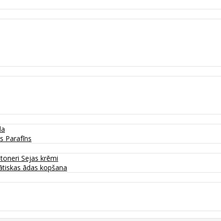
da
as
Parafīns
 toneri
Sejas krēmi
tiskas ādas kopšana