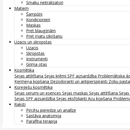
Smaku neitralizatori
Matiem
Šampūni
Kondicionieri
Maskas
Pret blaugznām
Pret matu izkrišanu
Uzacis un skropstas
Uzacis
Skropstas
Instrumenti
Grima otas
Kosmētika
Sejas attīrīšana
Sejas krēmi
SPF aizsardzība
Problemātiska ā
Ķermeņa kopšana
Dezodoranti un antiperspiranti
Zobu past
Korejiešu kosmētika
Sejas serumi un esences
Sejas maskas
Sejas attīrīšana
Sejas
Sejas SPF aizsardzība
Sejas eksfolianti
Acu kopšana
Problemā
Raksti
Pircēju pieredze un analīze
Sastāva anatomija
Parafīna terapija