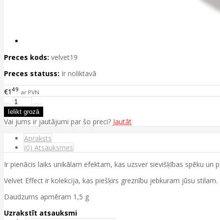
Preces kods:
velvet19
Preces statuss:
Ir noliktavā
49
€1
ar PVN
Vai jums ir jautājumi par šo preci?
Jautāt
Apraksts
(0) Atsauksmes
Ir pienācis laiks unikālam efektam, kas uzsver sievišķības spēku un p
Velvet Effect ir kolekcija, kas piešķirs greznību jebkuram jūsu stilam
Daudzums apmēram 1,5 g
Uzrakstīt atsauksmi