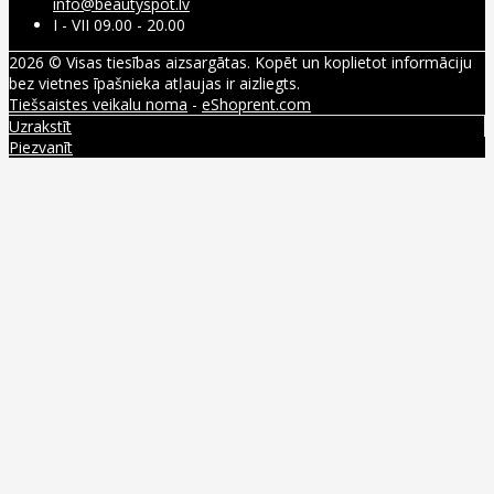
info@beautyspot.lv
I - VII 09.00 - 20.00
2026 © Visas tiesības aizsargātas. Kopēt un koplietot informāciju
bez vietnes īpašnieka atļaujas ir aizliegts.
Tiešsaistes veikalu noma
-
eShoprent.com
Uzrakstīt
Piezvanīt