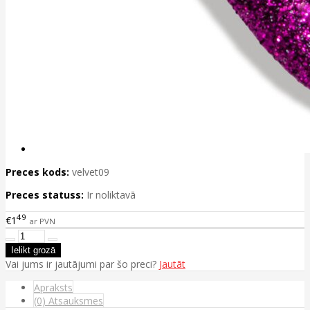
Preces kods:
velvet09
Preces statuss:
Ir noliktavā
49
€1
ar PVN
Vai jums ir jautājumi par šo preci?
Jautāt
Apraksts
(0) Atsauksmes