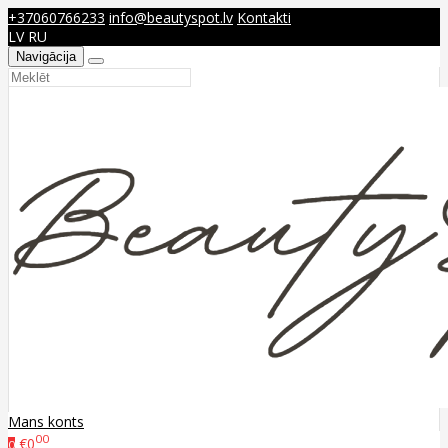
+37060766233
info@beautyspot.lv
Kontakti
LV
RU
Navigācija
Mans konts
00
€0
0