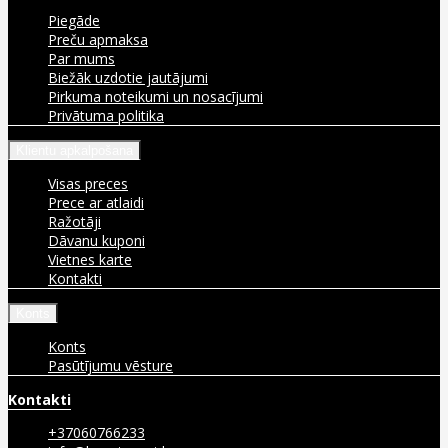
Piegāde
Preču apmaksa
Par mums
Biežāk uzdotie jautājumi
Pirkuma noteikumi un nosacījumi
Privātuma politika
Klientu apkalpošana
Visas preces
Prece ar atlaidi
Ražotāji
Dāvanu kuponi
Vietnes karte
Kontakti
Konts
Konts
Pasūtījumu vēsture
Kontakti
+37060766233