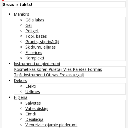
Grozs ir tukšs!
Manikīrs
Gēla lakas
Gēli
Poligeli
Topi, bāzes
Grunts, stiprinātāji
Šķidrumi, eļļiņas
El. ierīces
Komplekti
Instrumenti un piederumi
Kosmētikas koferi
Pulētāji
Vīles
Paletes
Formas
Tipši
Instrumenti
Otiņas
Frezas uzgaļi
Dekors
Efekti
Uzlīmes
Higiēna
Salvetes
Vates diskiņi
Cimdi
Depilācija
Vienreizlietojamie piederumi