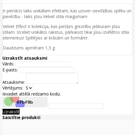
Ir pienācis laiks unikālam efektam, kas uzsver sievišķības spēku un
pievilcību - laiks jūsu Velvet stila maigumam
Velvet Effect ir kolekcija, kas piešķirs greznību jebkuram jūsu
stilam. Izceliet unikālos rakstus, pārkaisot tikai jūsu izvēlētos stila
elementus! Spēlējies ar krāsām un formām!
Daudzums apmēram 1,5 g
Uzrakstīt atsauksmi
Vārds:
E-pasts:
Atsauksme:
Vērtējums:
Ievadiet attēlā redzamo kodu:
Uzrakstīt
Saistītie produkti