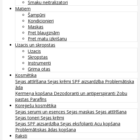
Smaku neitralizatori
Matiem
Šampūni
Kondicionieri
Maskas
Pret blaugznām
Pret matu izkrišanu
Uzacis un skropstas
Uzacis
Skropstas
Instrumenti
Grima otas
Kosmētika
Sejas attīrīšana
Sejas krēmi
SPF aizsardzība
Problemātiska
āda
Ķermeņa kopšana
Dezodoranti un antiperspiranti
Zobu
pastas
Parafīns
Korejiešu kosmētika
Sejas serumi un esences
Sejas maskas
Sejas attīrīšana
Sejas toneri
Sejas krēmi
Sejas SPF aizsardzība
Sejas eksfolianti
Acu kopšana
Problemātiskas ādas kopšana
Raksti