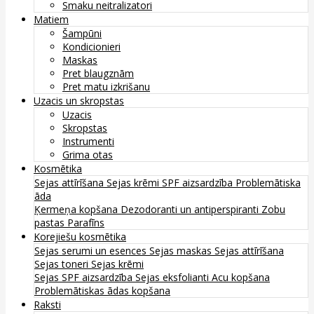
Smaku neitralizatori
Matiem
Šampūni
Kondicionieri
Maskas
Pret blaugznām
Pret matu izkrišanu
Uzacis un skropstas
Uzacis
Skropstas
Instrumenti
Grima otas
Kosmētika
Sejas attīrīšana
Sejas krēmi
SPF aizsardzība
Problemātiska
āda
Ķermeņa kopšana
Dezodoranti un antiperspiranti
Zobu
pastas
Parafīns
Korejiešu kosmētika
Sejas serumi un esences
Sejas maskas
Sejas attīrīšana
Sejas toneri
Sejas krēmi
Sejas SPF aizsardzība
Sejas eksfolianti
Acu kopšana
Problemātiskas ādas kopšana
Raksti