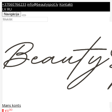
+37060766233
info@beautyspot.lv
Kontakti
LV
RU
Navigācija
Mans konts
00
€0
0