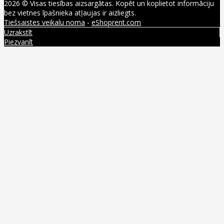
2026 © Visas tiesības aizsargātas. Kopēt un koplietot informāciju
bez vietnes īpašnieka atļaujas ir aizliegts.
Tiešsaistes veikalu noma
-
eShoprent.com
Uzrakstīt
Piezvanīt