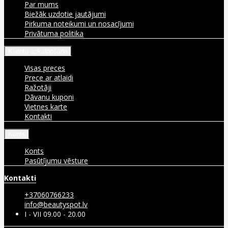
Par mums
Biežāk uzdotie jautājumi
Pirkuma noteikumi un nosacījumi
Privātuma politika
Klientu apkalpošana
Visas preces
Prece ar atlaidi
Ražotāji
Dāvanu kuponi
Vietnes karte
Kontakti
Konts
Konts
Pasūtījumu vēsture
Kontakti
+37060766233
info@beautyspot.lv
I - VII 09.00 - 20.00