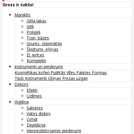
Grozs ir tukšs!
Manikīrs
Gēla lakas
Gēli
Poligeli
Topi, bāzes
Grunts, stiprinātāji
Šķidrumi, eļļiņas
El. ierīces
Komplekti
Instrumenti un piederumi
Kosmētikas koferi
Pulētāji
Vīles
Paletes
Formas
Tipši
Instrumenti
Otiņas
Frezas uzgaļi
Dekors
Efekti
Uzlīmes
Higiēna
Salvetes
Vates diskiņi
Cimdi
Depilācija
Vienreizlietojamie piederumi