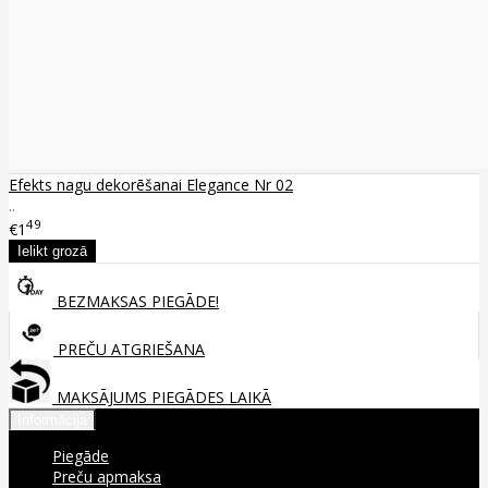
Efekts nagu dekorēšanai Elegance Nr 02
..
49
€1
BEZMAKSAS PIEGĀDE!
PREČU ATGRIEŠANA
MAKSĀJUMS PIEGĀDES LAIKĀ
Informācija
Piegāde
Preču apmaksa