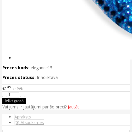
Preces kods:
elegance15
Preces statuss:
Ir noliktavā
49
€1
ar PVN
Vai jums ir jautājumi par šo preci?
Jautāt
Apraksts
(0) Atsauksmes