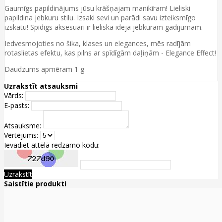
Gaumīgs papildinājums jūsu krāšņajam manikīram! Lieliski
papildina jebkuru stilu. Izsaki sevi un parādi savu izteiksmīgo
izskatu! Spīdīgs aksesuāri ir lieliska ideja jebkuram gadījumam.
Iedvesmojoties no šika, klases un elegances, mēs radījām
rotaslietas efektu, kas pilns ar spīdīgām daļiņām - Elegance Effect!
Daudzums apmēram 1 g
Uzrakstīt atsauksmi
Vārds:
E-pasts:
Atsauksme:
Vērtējums:
Ievadiet attēlā redzamo kodu:
Uzrakstīt
Saistītie produkti