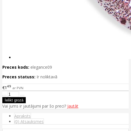
Preces kods:
elegance09
Preces statuss:
Ir noliktavā
49
€1
ar PVN
Vai jums ir jautājumi par šo preci?
Jautāt
Apraksts
(0) Atsauksmes