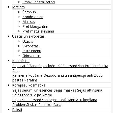
Smaku neitralizatori
Matiem
Šampūni
Kondicionieri
Maskas
Pret blaugznām
Pret matu izkrišanu
Uzacis un skropstas
Uzacis
Skropstas
Instrumenti
Grima otas
Kosmētika
Sejas attīrīšana
Sejas krēmi
SPF aizsardzība
Problemātiska
āda
Ķermeņa kopšana
Dezodoranti un antiperspiranti
Zobu
pastas
Parafīns
Korejiešu kosmētika
Sejas serumi un esences
Sejas maskas
Sejas attīrīšana
Sejas toneri
Sejas krēmi
Sejas SPF aizsardzība
Sejas eksfolianti
Acu kopšana
Problemātiskas ādas kopšana
Raksti