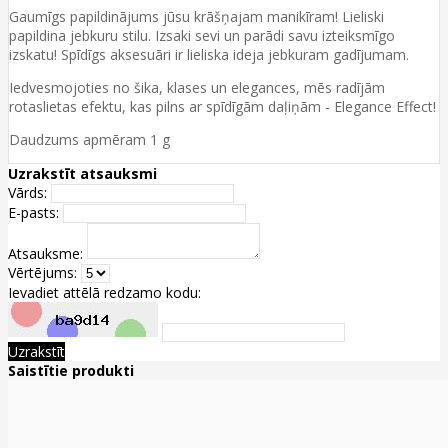
Gaumīgs papildinājums jūsu krāšņajam manikīram! Lieliski
papildina jebkuru stilu. Izsaki sevi un parādi savu izteiksmīgo
izskatu! Spīdīgs aksesuāri ir lieliska ideja jebkuram gadījumam.
Iedvesmojoties no šika, klases un elegances, mēs radījām
rotaslietas efektu, kas pilns ar spīdīgām daļiņām - Elegance Effect!
Daudzums apmēram 1 g
Uzrakstīt atsauksmi
Vārds:
E-pasts:
Atsauksme:
Vērtējums:
Ievadiet attēlā redzamo kodu:
Uzrakstīt
Saistītie produkti