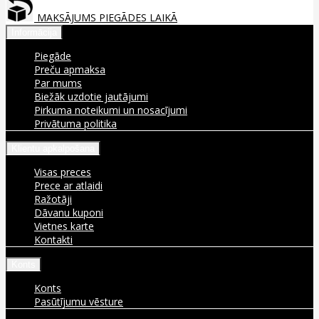
MAKSĀJUMS PIEGĀDES LAIKĀ
Informācija
Piegāde
Preču apmaksa
Par mums
Biežāk uzdotie jautājumi
Pirkuma noteikumi un nosacījumi
Privātuma politika
Klientu apkalpošana
Visas preces
Prece ar atlaidi
Ražotāji
Dāvanu kuponi
Vietnes karte
Kontakti
Konts
Konts
Pasūtījumu vēsture