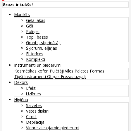
Grozs ir tukšs!
Manikīrs
Gēla lakas
Gēli
Poligeli
Topi, bāzes
Grunts, stiprinātāji
Šķidrumi, eļļiņas
El. ierīces
Komplekti
Instrumenti un piederumi
Kosmētikas koferi
Pulētāji
Vīles
Paletes
Formas
Tipši
Instrumenti
Otiņas
Frezas uzgaļi
Dekors
Efekti
Uzlīmes
Higiēna
Salvetes
Vates diskiņi
Cimdi
Depilācija
Vienreizlietojamie piederumi