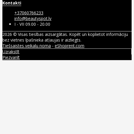
Kontakti
+37060766233
info@beautyspot.lv
I - VII 09.00 - 20.00
2026 © Visas tiesības aizsargātas. Kopēt un koplietot informāciju
bez vietnes īpašnieka atļaujas ir aizliegts.
Tiešsaistes veikalu noma
-
eShoprent.com
Uzrakstīt
Piezvanīt