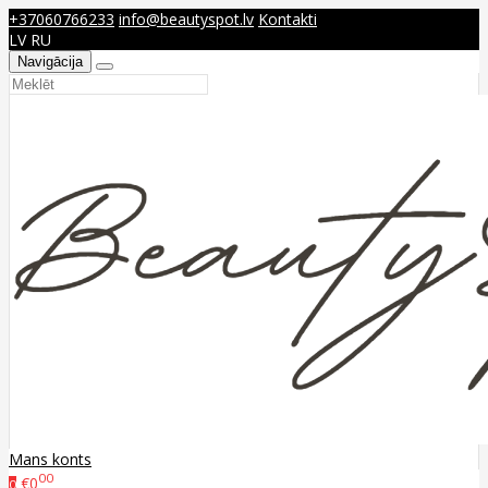
+37060766233
info@beautyspot.lv
Kontakti
LV
RU
Navigācija
Mans konts
00
€0
0