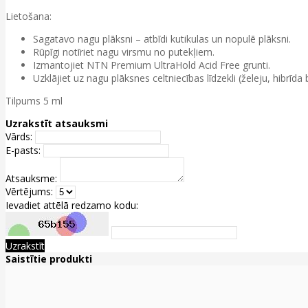
Lietošana:
Sagatavo nagu plāksni – atbīdi kutikulas un nopulē plāksni.
Rūpīgi notīriet nagu virsmu no putekļiem.
Izmantojiet NTN Premium UltraHold Acid Free grunti.
Uzklājiet uz nagu plāksnes celtniecības līdzekli (želeju, hibrīd
Tilpums 5 ml
Uzrakstīt atsauksmi
Vārds:
E-pasts:
Atsauksme:
Vērtējums:
Ievadiet attēlā redzamo kodu:
Uzrakstīt
Saistītie produkti