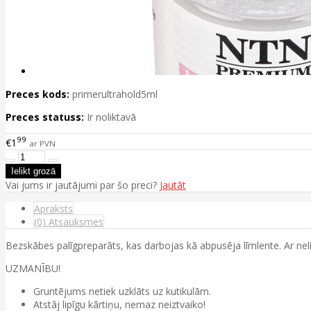
Preces kods:
primerultrahold5ml
Preces statuss:
Ir noliktavā
99
€1
ar PVN
Vai jums ir jautājumi par šo preci?
Jautāt
Apraksts
(0) Atsauksmes
Bezskābes palīgpreparāts, kas darbojas kā abpusēja līmlente. Ar neli
UZMANĪBU!
Gruntējums netiek uzklāts uz kutikulām.
Atstāj lipīgu kārtiņu, nemaz neiztvaiko!