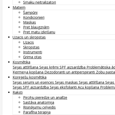
Smaku neitralizatori
Matiem
Šampūni
Kondicionieri
Maskas
Pret blaugznām
Pret matu izkrišanu
Uzacis un skropstas
Uzacis
Skropstas
Instrumenti
Grima otas
Kosmētika
Sejas attīrīšana
Sejas krēmi
SPF aizsardzība
Problemātiska ā
Ķermeņa kopšana
Dezodoranti un antiperspiranti
Zobu past
Korejiešu kosmētika
Sejas serumi un esences
Sejas maskas
Sejas attīrīšana
Sejas
Sejas SPF aizsardzība
Sejas eksfolianti
Acu kopšana
Problemā
Raksti
Pircēju pieredze un analīze
Sastāva anatomija
Risinājumu ceļvedis
Parafīna terapija