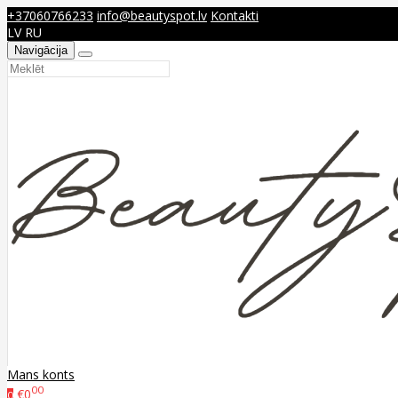
+37060766233
info@beautyspot.lv
Kontakti
LV
RU
Navigācija
Mans konts
00
€0
0