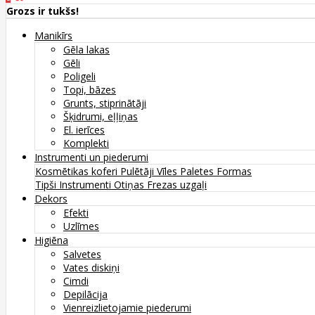
Grozs ir tukšs!
Manikīrs
Gēla lakas
Gēli
Poligeli
Topi, bāzes
Grunts, stiprinātāji
Šķidrumi, eļļiņas
El. ierīces
Komplekti
Instrumenti un piederumi
Kosmētikas koferi
Pulētāji
Vīles
Paletes
Formas
Tipši
Instrumenti
Otiņas
Frezas uzgaļi
Dekors
Efekti
Uzlīmes
Higiēna
Salvetes
Vates diskiņi
Cimdi
Depilācija
Vienreizlietojamie piederumi