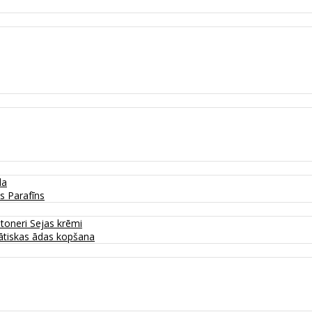
da
as
Parafīns
 toneri
Sejas krēmi
tiskas ādas kopšana