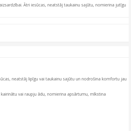
zsardzībai. Ātri iesūcas, neatstāj taukainu sajūtu, nomierina jutīgu
sūcas, neatstāj lipīgu vai taukainu sajūtu un nodrošina komfortu jau
 kairinātu vai raupju ādu, nomierina apsārtumu, mīkstina