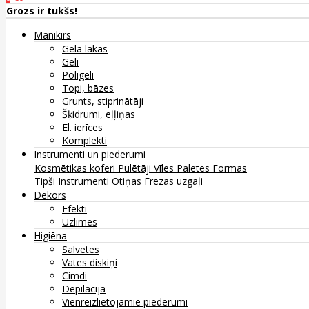
Grozs ir tukšs!
Manikīrs
Gēla lakas
Gēli
Poligeli
Topi, bāzes
Grunts, stiprinātāji
Šķidrumi, eļļiņas
El. ierīces
Komplekti
Instrumenti un piederumi
Kosmētikas koferi
Pulētāji
Vīles
Paletes
Formas
Tipši
Instrumenti
Otiņas
Frezas uzgaļi
Dekors
Efekti
Uzlīmes
Higiēna
Salvetes
Vates diskiņi
Cimdi
Depilācija
Vienreizlietojamie piederumi