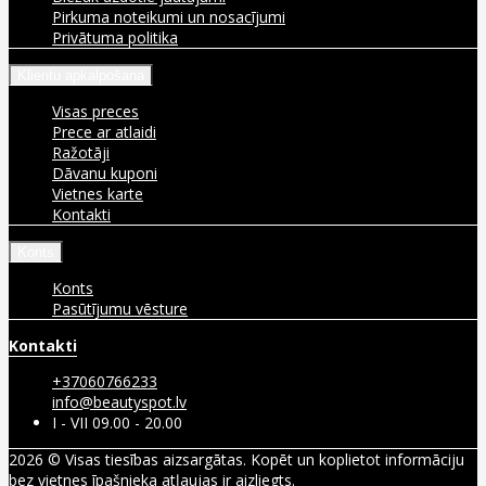
Pirkuma noteikumi un nosacījumi
Privātuma politika
Klientu apkalpošana
Visas preces
Prece ar atlaidi
Ražotāji
Dāvanu kuponi
Vietnes karte
Kontakti
Konts
Konts
Pasūtījumu vēsture
Kontakti
+37060766233
info@beautyspot.lv
I - VII 09.00 - 20.00
2026 © Visas tiesības aizsargātas. Kopēt un koplietot informāciju
bez vietnes īpašnieka atļaujas ir aizliegts.