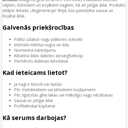
vājiem, lūstošiem un bojātiem nagiem, kā arī jutīgai ādai. Produkts
ietilpst Arkada „Regenerācija” līnijā, kas paredzēta sausai un
bojātai ādai.
Galvenās priekšrocības
Palīdz uzlabot nagu plāksnes stāvokli
Intensīvi mitrina nagus un ādu
Nomierina kairinājumu
Atbalsta ādas dabisko aizsargfunkciju
Piemērots ikdienas lietošanai
Kad ieteicams lietot?
Ja nagi ir lūstoši vai šķeļas
Pēc mehāniskiem vai ķīmiskiem bojājumiem
Pēc ilgstošas gēla lakas vai mākslīgo nagu nēsāšanas
Sausai un jutīgai ādai
Profilaktiskai kopšanai
Kā serums darbojas?