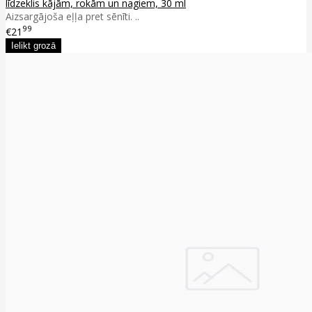
līdzeklis kājām, rokām un nagiem, 30 ml
Aizsargājoša eļļa pret sēnīti. ..
99
€21