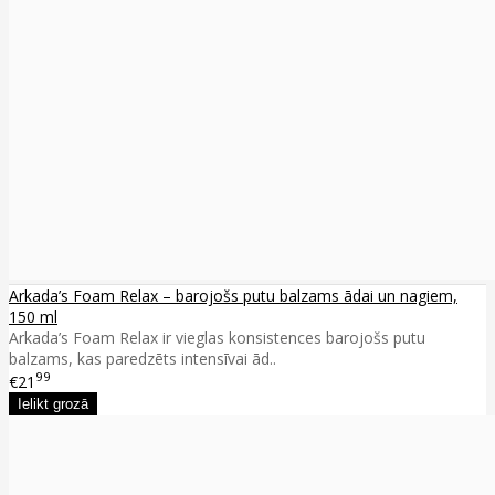
Arkada’s Foam Relax – barojošs putu balzams ādai un nagiem,
150 ml
Arkada’s Foam Relax ir vieglas konsistences barojošs putu
balzams, kas paredzēts intensīvai ād..
99
€21