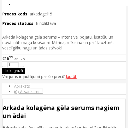
Preces kods:
arkadagel15
Preces statuss:
Ir noliktavā
Arkada kolagēna gēla serums – intensīvai bojātu, lūstošu un
novājinātu nagu kopšanai. Mitrina, mīkstina un palīdz uzturēt
veselīgāku nagu un ādas stāvokli.
99
€16
ar PVN
Vai jums ir jautājumi par šo preci?
Jautāt
Apraksts
(0) Atsauksmes
Arkada kolagēna gēla serums nagiem
un ādai
Arkada
kolagēna gēla serums ir intensīvas iedarbības līdzeklis