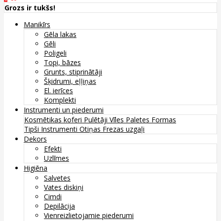
Grozs ir tukšs!
Manikīrs
Gēla lakas
Gēli
Poligeli
Topi, bāzes
Grunts, stiprinātāji
Šķidrumi, eļļiņas
El. ierīces
Komplekti
Instrumenti un piederumi
Kosmētikas koferi
Pulētāji
Vīles
Paletes
Formas
Tipši
Instrumenti
Otiņas
Frezas uzgaļi
Dekors
Efekti
Uzlīmes
Higiēna
Salvetes
Vates diskiņi
Cimdi
Depilācija
Vienreizlietojamie piederumi