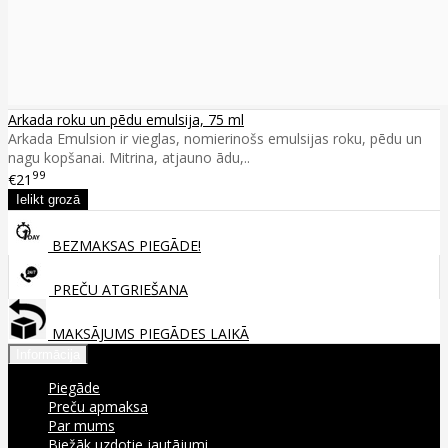
Arkada roku un pēdu emulsija, 75 ml
Arkada Emulsion ir vieglas, nomierinošs emulsijas roku, pēdu un
nagu kopšanai. Mitrina, atjauno ādu,..
99
€21
BEZMAKSAS PIEGĀDE!
PREČU ATGRIEŠANA
MAKSĀJUMS PIEGĀDES LAIKĀ
Informācija
Piegāde
Preču apmaksa
Par mums
Biežāk uzdotie jautājumi