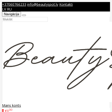
+37060766233
info@beautyspot.lv
Kontakti
LV
RU
Navigācija
Mans konts
00
€0
0