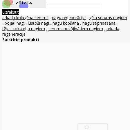
Uzrakstīt
arkada kolagēna serums
,
nagu reģenerācija
,
gēla serums nagiem
,
bojāti nagi
,
lūstoši nagi
,
nagu kopšana
,
nagu stiprināšana
,
tējas koka eļļa nagiem
,
serums novājinātiem nagiem
,
arkada
regenerācija
Saistītie produkti