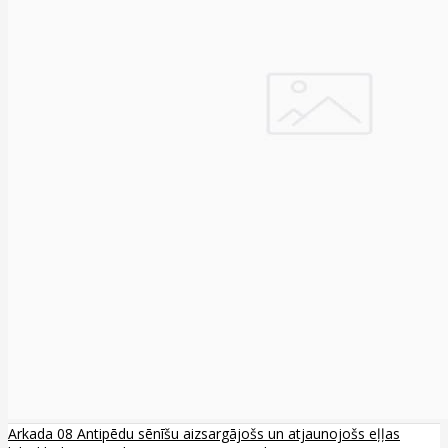
Arkada 08 Antipēdu sēnīšu aizsargājošs un atjaunojošs eļļas