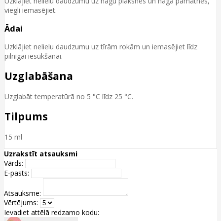
Uzklājiet nelielu daudzumu uz nagu plāksnes un naga pamatnes,
viegli iemasējiet.
Ādai
Uzklājiet nelielu daudzumu uz tīrām rokām un iemasējiet līdz
pilnīgai iesūkšanai.
Uzglabāšana
Uzglabāt temperatūrā no 5 °C līdz 25 °C.
Tilpums
15 ml
Uzrakstīt atsauksmi
Vārds:
E-pasts:
Atsauksme:
Vērtējums:
Ievadiet attēlā redzamo kodu: