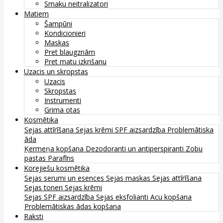
Smaku neitralizatori
Matiem
Šampūni
Kondicionieri
Maskas
Pret blaugznām
Pret matu izkrišanu
Uzacis un skropstas
Uzacis
Skropstas
Instrumenti
Grima otas
Kosmētika
Sejas attīrīšana
Sejas krēmi
SPF aizsardzība
Problemātiska
āda
Ķermeņa kopšana
Dezodoranti un antiperspiranti
Zobu
pastas
Parafīns
Korejiešu kosmētika
Sejas serumi un esences
Sejas maskas
Sejas attīrīšana
Sejas toneri
Sejas krēmi
Sejas SPF aizsardzība
Sejas eksfolianti
Acu kopšana
Problemātiskas ādas kopšana
Raksti