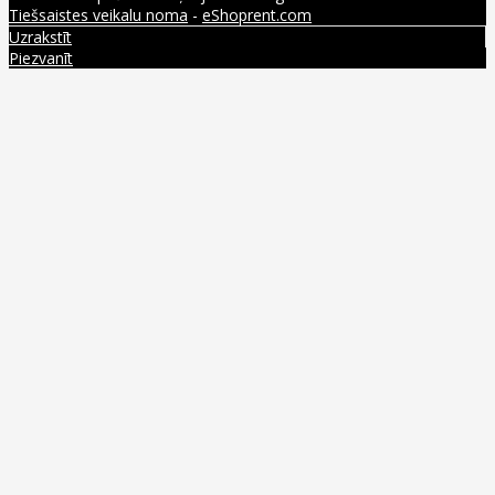
Tiešsaistes veikalu noma
-
eShoprent.com
Uzrakstīt
Piezvanīt