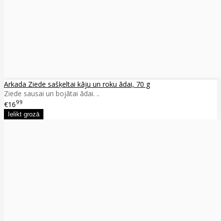
Arkada Ziede sašķeltai kāju un roku ādai, 70 g
Ziede sausai un bojātai ādai. ..
99
€16