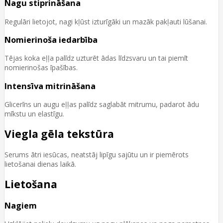
Nagu stiprināšana
Regulāri lietojot, nagi kļūst izturīgāki un mazāk pakļauti lūšanai.
Nomierinoša iedarbība
Tējas koka eļļa palīdz uzturēt ādas līdzsvaru un tai piemīt
nomierinošas īpašības.
Intensīva mitrināšana
Glicerīns un augu eļļas palīdz saglabāt mitrumu, padarot ādu
mīkstu un elastīgu.
Viegla gēla tekstūra
Serums ātri iesūcas, neatstāj lipīgu sajūtu un ir piemērots
lietošanai dienas laikā.
Lietošana
Nagiem