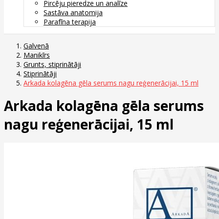
Pircēju pieredze un analīze
Sastāva anatomija
Parafīna terapija
Galvenā
Manikīrs
Grunts, stiprinātāji
Stiprinātāji
Arkada kolagēna gēla serums nagu reģenerācijai, 15 ml
Arkada kolagēna gēla serums
nagu reģenerācijai, 15 ml