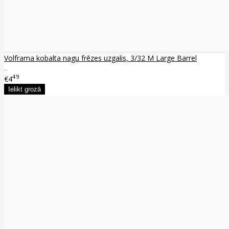
Volframa kobalta nagu frēzes uzgalis, 3/32 M Large Barrel
..
49
€4