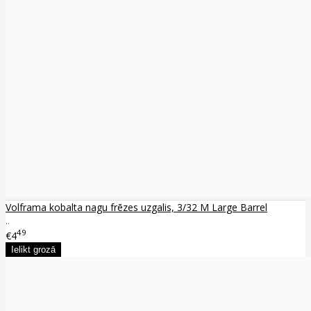
Volframa kobalta nagu frēzes uzgalis, 3/32 M Large Barrel
..
49
€4