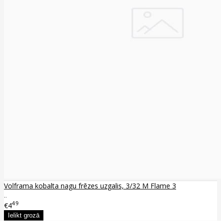
Volframa kobalta nagu frēzes uzgalis, 3/32 M Flame 3
..
49
€4