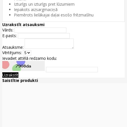
Izturīgs un izturīgs pret lūzumiem
Iepakots aizsargmaciņā
Piemērots lielākajai daļai esošo frēzmašīnu
Uzrakstīt atsauksmi
Vārds:
E-pasts:
Atsauksme:
Vērtējums:
Ievadiet attēlā redzamo kodu:
Uzrakstīt
Saistītie produkti