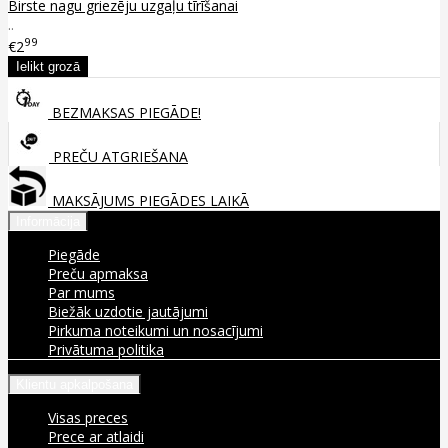
Birste nagu griezēju uzgaļu tīrīšanai
..
99
€2
BEZMAKSAS PIEGĀDE!
PREČU ATGRIEŠANA
MAKSĀJUMS PIEGĀDES LAIKĀ
Informācija
Piegāde
Preču apmaksa
Par mums
Biežāk uzdotie jautājumi
Pirkuma noteikumi un nosacījumi
Privātuma politika
Klientu apkalpošana
Visas preces
Prece ar atlaidi