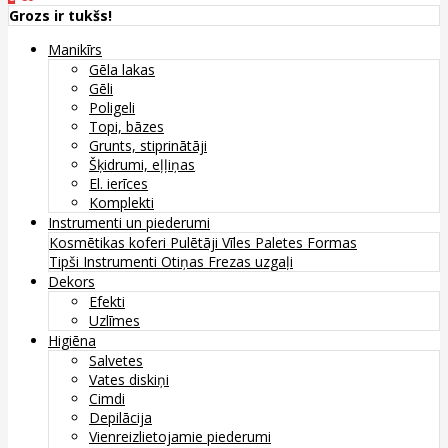
Grozs ir tukšs!
Manikīrs
Gēla lakas
Gēli
Poligeli
Topi, bāzes
Grunts, stiprinātāji
Šķidrumi, eļļiņas
El. ierīces
Komplekti
Instrumenti un piederumi
Kosmētikas koferi
Pulētāji
Vīles
Paletes
Formas
Tipši
Instrumenti
Otiņas
Frezas uzgaļi
Dekors
Efekti
Uzlīmes
Higiēna
Salvetes
Vates diskiņi
Cimdi
Depilācija
Vienreizlietojamie piederumi