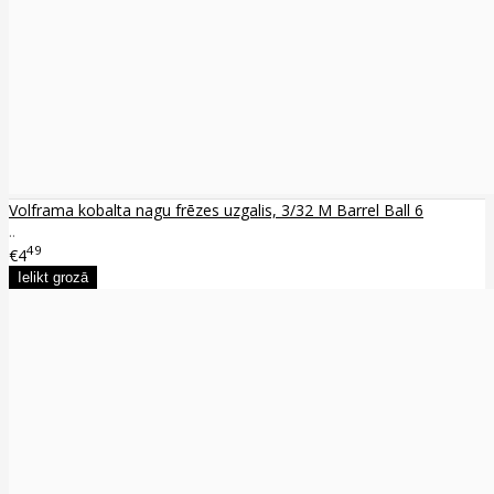
Volframa kobalta nagu frēzes uzgalis, 3/32 M Barrel Ball 6
..
49
€4