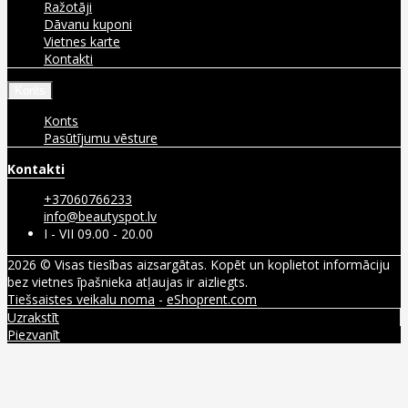
Ražotāji
Dāvanu kuponi
Vietnes karte
Kontakti
Konts
Konts
Pasūtījumu vēsture
Kontakti
+37060766233
info@beautyspot.lv
I - VII 09.00 - 20.00
2026 © Visas tiesības aizsargātas. Kopēt un koplietot informāciju
bez vietnes īpašnieka atļaujas ir aizliegts.
Tiešsaistes veikalu noma
-
eShoprent.com
Uzrakstīt
Piezvanīt