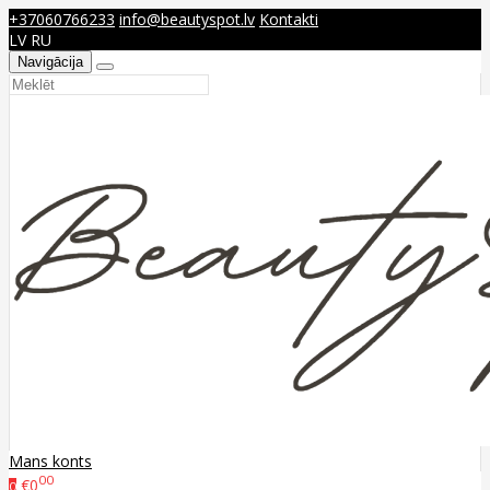
+37060766233
info@beautyspot.lv
Kontakti
LV
RU
Navigācija
Mans konts
00
€0
0