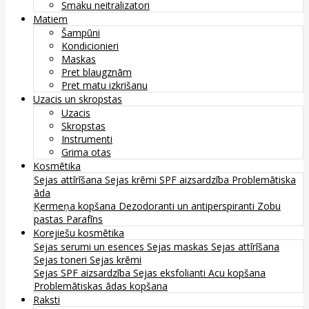
Smaku neitralizatori
Matiem
Šampūni
Kondicionieri
Maskas
Pret blaugznām
Pret matu izkrišanu
Uzacis un skropstas
Uzacis
Skropstas
Instrumenti
Grima otas
Kosmētika
Sejas attīrīšana
Sejas krēmi
SPF aizsardzība
Problemātiska
āda
Ķermeņa kopšana
Dezodoranti un antiperspiranti
Zobu
pastas
Parafīns
Korejiešu kosmētika
Sejas serumi un esences
Sejas maskas
Sejas attīrīšana
Sejas toneri
Sejas krēmi
Sejas SPF aizsardzība
Sejas eksfolianti
Acu kopšana
Problemātiskas ādas kopšana
Raksti