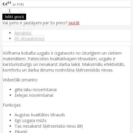
49
€4
ar PVN
Vai jums ir jautājumi par šo preci?
Jautāt
Apraksts
(0) Atsauksmes
Volframa kobalta uzgalis ir izgatavots no izturīgiem un cietiem
materiāliem. Pateicoties kvalitatīvajam tēraudam, uzgalis ir
karstumizturīgs un nesakarst darba laikā. Maksimālu efektivitāti,
komfortu un darba ātrumu nodrošina šķērseniskās rievas.
Visbiežāk izmanto:
gēla laku noņemšanai
želejas noņemšanai
Funkcijas:
Augstas kvalitātes tērauds
Ilgs uzgaļa mūžs
Tas nesakarst šķērsenisko rievu dēļ
Pikanti