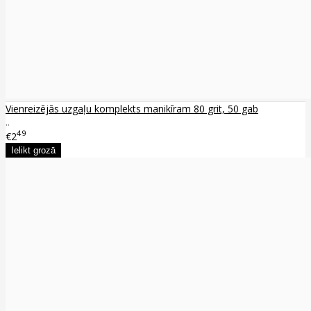
Vienreizējās uzgaļu komplekts manikīram 80 grit, 50 gab
..
49
€2