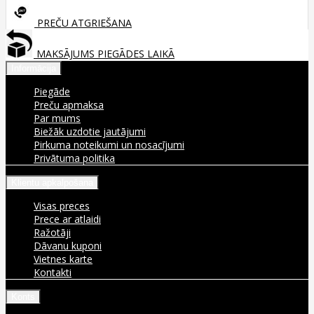
PREČU ATGRIEŠANA
MAKSĀJUMS PIEGĀDES LAIKĀ
Informācija
Piegāde
Preču apmaksa
Par mums
Biežāk uzdotie jautājumi
Pirkuma noteikumi un nosacījumi
Privātuma politika
Klientu apkalpošana
Visas preces
Prece ar atlaidi
Ražotāji
Dāvanu kuponi
Vietnes karte
Kontakti
Konts