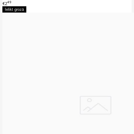
49
€2