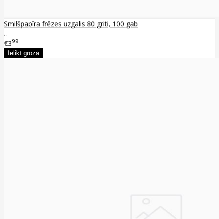
Smilšpapīra frēzes uzgalis 80 griti, 100 gab
..
99
€3