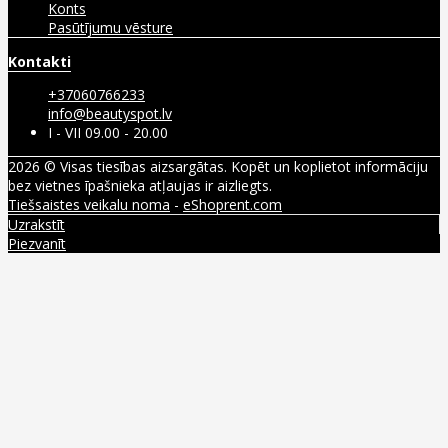
Konts
Pasūtījumu vēsture
Kontakti
+37060766233
info@beautyspot.lv
I - VII 09.00 - 20.00
2026 © Visas tiesības aizsargātas. Kopēt un koplietot informāciju
bez vietnes īpašnieka atļaujas ir aizliegts.
Tiešsaistes veikalu noma
-
eShoprent.com
Uzrakstīt
Piezvanīt