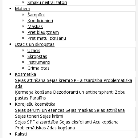
Smaku neitralizatori
Matiem
Šampūni
Kondicionieri
Maskas
Pret blaugznām
Pret matu izkrišanu
Uzacis un skropstas
Uzacis
Skropstas
Instrumenti
Grima otas
Kosmētika
Sejas attīrīšana
Sejas krēmi
SPF aizsardzība
Problemātiska
āda
Ķermeņa kopšana
Dezodoranti un antiperspiranti
Zobu
pastas
Parafīns
Korejiešu kosmētika
Sejas serumi un esences
Sejas maskas
Sejas attīrīšana
Sejas toneri
Sejas krēmi
Sejas SPF aizsardzība
Sejas eksfolianti
Acu kopšana
Problemātiskas ādas kopšana
Raksti