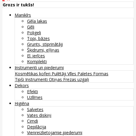
Grozs ir tukšs!
Manikīrs
Gēla lakas
Gēli
Poligeli
Topi, bāzes
Grunts, stiprinātāji
Šķidrumi, eļļiņas
El. ierīces
Komplekti
Instrumenti un piederumi
Kosmētikas koferi
Pulētāji
Vīles
Paletes
Formas
Tipši
Instrumenti
Otiņas
Frezas uzgaļi
Dekors
Efekti
Uzlīmes
Higiēna
Salvetes
Vates diskiņi
Cimdi
Depilācija
Vienreizlietojamie piederumi