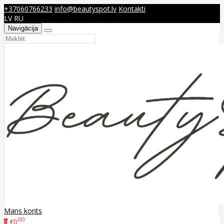
+37060766233
info@beautyspot.lv
Kontakti
LV
RU
Navigācija
Mans konts
00
€0
0