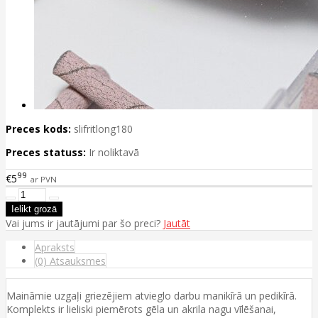
Preces kods:
slifritlong180
Preces statuss:
Ir noliktavā
99
€5
ar PVN
Vai jums ir jautājumi par šo preci?
Jautāt
Apraksts
(0) Atsauksmes
Maināmie uzgaļi griezējiem atvieglo darbu manikīrā un pedikīrā.
Komplekts ir lieliski piemērots gēla un akrila nagu vīlēšanai,