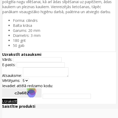
poligēla nagu vīlēšanai, kā arī ādas slīpēšanai uz papēžiem, ādas
kauliem un pleznas kauliem. Vienreizējās lietošanas, tāpēc
panākam visaugstāko higiēnu darbā, paātrina un atvieglo darbu.
Forma: cilindrs
Balta krāsa
Garums: 20 mm
Diametrs: 3 mm
180 grit
50 gab
Uzrakstīt atsauksmi
Vārds:
E-pasts:
Atsauksme:
Vērtējums:
Ievadiet attēlā redzamo kodu:
Uzrakstīt
Saistītie produkti