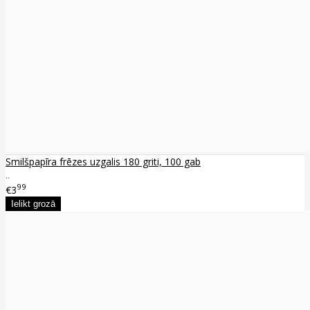
Smilšpapīra frēzes uzgalis 180 griti, 100 gab
..
99
€3