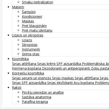
Smaku neitralizatori
Matiem
Šampūni
Kondicionieri
Maskas
Pret blaugznām
Pret matu izkrišanu
Uzacis un skropstas
Uzacis
Skropstas
Instrumenti
Grima otas
Kosmētika
Sejas attīrīšana
Sejas krēmi
SPF aizsardzība
Problemātiska ā
Ķermeņa kopšana
Dezodoranti un antiperspiranti
Zobu past
Korejiešu kosmētika
Sejas serumi un esences
Sejas maskas
Sejas attīrīšana
Sejas
Sejas SPF aizsardzība
Sejas eksfolianti
Acu kopšana
Problemā
Raksti
Pircēju pieredze un analīze
Sastāva anatomija
Parafīna terapija