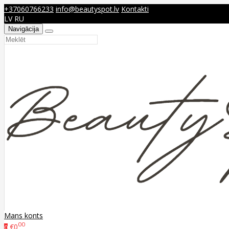
+37060766233
info@beautyspot.lv
Kontakti
LV
RU
Navigācija
Mans konts
00
€0
0