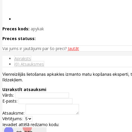
Preces kods:
apykak
Preces statuss:
Vai jums ir jautājumi par šo preci?
Jautāt
Apraksts
(0) Atsauksmes
Vienreizējās lietošanas apkakles izmanto matu kopšanas eksperti, tač
līdzekļiem.
Uzrakstīt atsauksmi
Vārds:
E-pasts:
Atsauksme:
Vērtējums:
Ievadiet attēlā redzamo kodu: