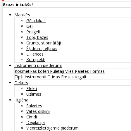
Grozs ir tukšs!
Manikīrs
Gēla lakas
Gēli
Poligeli
Topi, bāzes
Grunts, stiprinātāji
Šķidrumi, eļļiņas
El. ierīces
Komplekti
Instrumenti un piederumi
Kosmētikas koferi
Pulētāji
Vīles
Paletes
Formas
Tipši
Instrumenti
Otiņas
Frezas uzgaļi
Dekors
Efekti
Uzlīmes
Higiēna
Salvetes
Vates diskiņi
Cimdi
Depilācija
Vienreizlietojamie piederumi