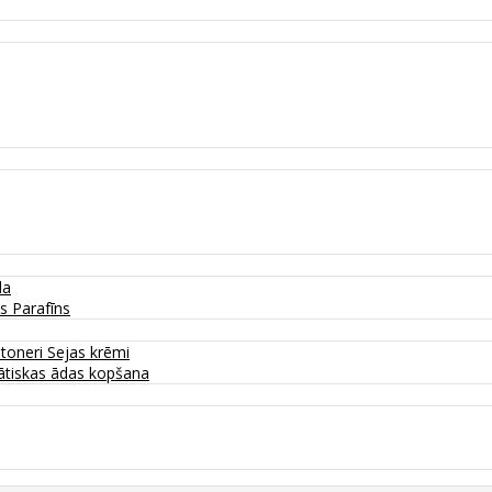
da
as
Parafīns
 toneri
Sejas krēmi
tiskas ādas kopšana