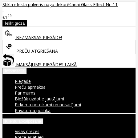
Stikla efekta pulveris nagu dekorēšanai Glass Effect Nr. 11
..
99
€1
BEZMAKSAS PIEGĀDE!
PREČU ATGRIEŠANA
MAKSĀJUMS PIEGĀDES LAIKĀ
Informācija
Piegāde
Preču apmaksa
Par mums
Biežāk uzdotie jautājumi
Pirkuma noteikumi un nosacījumi
Privātuma politika
Klientu apkalpošana
Visas preces
Prece ar atlaidi