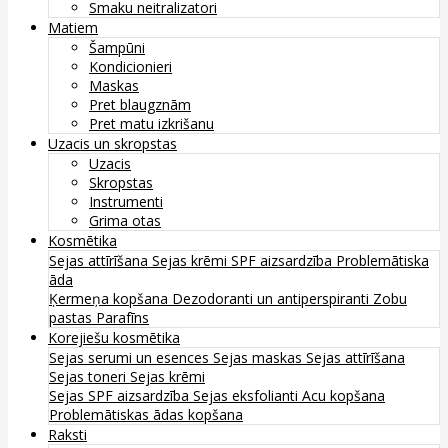
Smaku neitralizatori
Matiem
Šampūni
Kondicionieri
Maskas
Pret blaugznām
Pret matu izkrišanu
Uzacis un skropstas
Uzacis
Skropstas
Instrumenti
Grima otas
Kosmētika
Sejas attīrīšana
Sejas krēmi
SPF aizsardzība
Problemātiska
āda
Ķermeņa kopšana
Dezodoranti un antiperspiranti
Zobu
pastas
Parafīns
Korejiešu kosmētika
Sejas serumi un esences
Sejas maskas
Sejas attīrīšana
Sejas toneri
Sejas krēmi
Sejas SPF aizsardzība
Sejas eksfolianti
Acu kopšana
Problemātiskas ādas kopšana
Raksti