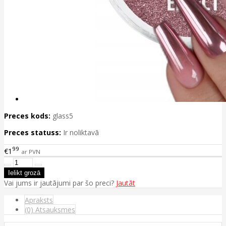
Preces kods:
glass5
Preces statuss:
Ir noliktavā
99
€1
ar PVN
Vai jums ir jautājumi par šo preci?
Jautāt
Apraksts
(0) Atsauksmes