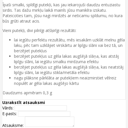
Īpaši smalki, spīdīgi putekļi, kas jau iekarojuši daudzu entuziastu
sirdis. Tas dažu mirkļu laikā mainīs jūsu manikīra izskatu.
Pateicoties tam, jūsu nagi mirdzēs ar neticamu spīdumu, no kura
būs grūti atraut acis.
Vieni putekļi, divi pilnīgi atšķirīgi rezultāti:
lai iegūtu perfektu rezultātu, mēs iesakām uzklāt melnu gēla
laku, pēc tam uzklājiet virskārtu ar lipīgu slāni vai bez tā, un
berzējiet putekļus
berzējiet putekļus uz gēla lakas augšējā slāņa, kas atstāj
lipīgu slāni, lai iegūtu smalku mirdzuma efektu
berzējiet putekļus uz gēla lakas augšējā slāņa, kas neatstāj
lipīgu slāni, lai iegūtu stikla/metāla efektu
nagu plāksne pārklāta ar putekļiem neaizmirstiet vēlreiz
nopulēt ar gēla lakas augšējo kārtu
Daudzums apmēram 0,3 g
Uzrakstīt atsauksmi
Vārds:
E-pasts:
Atsauksme: