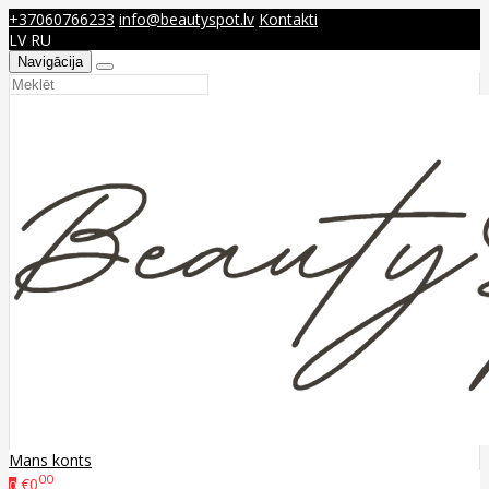
+37060766233
info@beautyspot.lv
Kontakti
LV
RU
Navigācija
Mans konts
00
€0
0