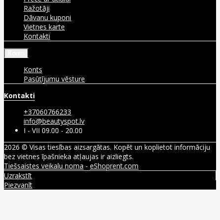
Ražotāji
Dāvanu kuponi
Vietnes karte
Kontakti
Konts
Konts
Pasūtījumu vēsture
Kontakti
+37060766233
info@beautyspot.lv
I - VII 09.00 - 20.00
2026 © Visas tiesības aizsargātas. Kopēt un koplietot informāciju
bez vietnes īpašnieka atļaujas ir aizliegts.
Tiešsaistes veikalu noma
-
eShoprent.com
Uzrakstīt
Piezvanīt