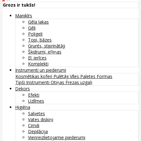
Grozs ir tukšs!
Manikīrs
Gēla lakas
Gēli
Poligeli
Topi, bāzes
Grunts, stiprinātāji
Šķidrumi, eļļiņas
El. ierīces
Komplekti
Instrumenti un piederumi
Kosmētikas koferi
Pulētāji
Vīles
Paletes
Formas
Tipši
Instrumenti
Otiņas
Frezas uzgaļi
Dekors
Efekti
Uzlīmes
Higiēna
Salvetes
Vates diskiņi
Cimdi
Depilācija
Vienreizlietojamie piederumi