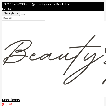
+37060766233
info@beautyspot.lv
Kontakti
LV
RU
Navigācija
Mans konts
00
€0
0