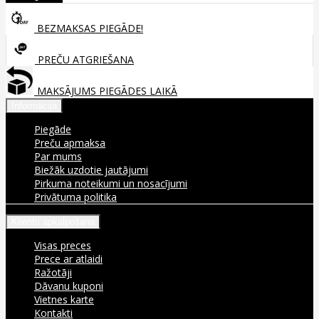
BEZMAKSAS PIEGĀDE!
PREČU ATGRIEŠANA
MAKSĀJUMS PIEGĀDES LAIKĀ
Informācija
Piegāde
Preču apmaksa
Par mums
Biežāk uzdotie jautājumi
Pirkuma noteikumi un nosacījumi
Privātuma politika
Klientu apkalpošana
Visas preces
Prece ar atlaidi
Ražotāji
Dāvanu kuponi
Vietnes karte
Kontakti