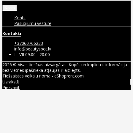
Konts
Konts
Pasūtījumu vēsture
Kontakti
+37060766233
info@beautyspot.lv
I - VII 09.00 - 20.00
2026 © Visas tiesības aizsargātas. Kopēt un koplietot informāciju
bez vietnes īpašnieka atļaujas ir aizliegts.
Tiešsaistes veikalu noma
-
eShoprent.com
Uzrakstīt
Piezvanīt