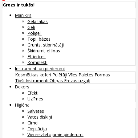
Grozs ir tukšs!
Manikīrs
Gēla lakas
Gēli
Poligeli
Topi, bāzes
Grunts, stiprinātāji
Šķidrumi, eļļiņas
El. ierīces
Komplekti
Instrumenti un piederumi
Kosmētikas koferi
Pulētāji
Vīles
Paletes
Formas
Tipši
Instrumenti
Otiņas
Frezas uzgaļi
Dekors
Efekti
Uzlīmes
Higiēna
Salvetes
Vates diskiņi
Cimdi
Depilācija
Vienreizlietojamie piederumi