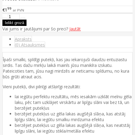
99
€1
ar PVN
Vai jums ir jautājumi par šo preci?
Jautāt
Apraksts
(0) Atsauksmes
Īpaši smalki, spīdīgi putekļi, kas jau iekarojuši daudzu entuziastu
sirdis. Tas dažu mirkļu laikā mainīs jūsu manikīra izskatu.
Pateicoties tam, jūsu nagi mirdzēs ar neticamu spīdumu, no kura
būs grūti atraut acis.
Vieni putekļi, divi pilnīgi atšķirīgi rezultāti:
lai iegūtu perfektu rezultātu, mēs iesakām uzklāt melnu gēla
laku, pēc tam uzklājiet virskārtu ar lipīgu slāni vai bez tā, un
berzējiet putekļus
berzējiet putekļus uz gēla lakas augšējā slāņa, kas atstāj
lipīgu slāni, lai iegūtu smalku mirdzuma efektu
berzējiet putekļus uz gēla lakas augšējā slāņa, kas neatstāj
lipīgu slāni, lai iegūtu stikla/metāla efektu