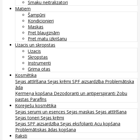
Smaku neitralizatori
Matiem
Šampūni
Kondicionieri
Maskas
Pret blaugznām
Pret matu izkrišanu
Uzacis un skropstas
Uzacis
Skropstas
Instrumenti
Grima otas
Kosmētika
Sejas attīrīšana
Sejas krēmi
SPF aizsardzība
Problemātiska
āda
Ķermeņa kopšana
Dezodoranti un antiperspiranti
Zobu
pastas
Parafīns
Korejiešu kosmētika
Sejas serumi un esences
Sejas maskas
Sejas attīrīšana
Sejas toneri
Sejas krēmi
Sejas SPF aizsardzība
Sejas eksfolianti
Acu kopšana
Problemātiskas ādas kopšana
Raksti