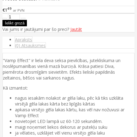
49
€1
ar PVN
Vai jums ir jautājumi par šo preci?
Jautāt
Apraksts
(0) Atsauksmes
"Vamp Effect" ir liela deva seksa pievilcības, jutekliskuma un
noslēpumainības vienā mazā burciņā. Krāsa patiesi Diva,
piemērota drosmīgām sievietēm. Efekts lieliski papildinās
zeltainos, bēšos vai sarkanos nagus.
Kā izmantot:
nagus iesakām nolakot ar gēla laku, pēc kā tiks uzklāta
virsējā gēla lakas kārta bez lipīgās kārtas
apkaisa virsējo gēla lakas kārtu, kas vēl nav nožuvusi ar
Vamp Effect
novietojiet LED lampā uz 60-120 sekundēm.
maigi noņemiet liekos dekorus ar putekļu suku
ja vēlaties, uzklājiet vēl vienu virsējo gēla laku