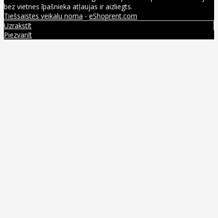
bez vietnes īpašnieka atļaujas ir aizliegts.
Tiešsaistes veikalu noma
-
eShoprent.com
Uzrakstīt
Piezvanīt