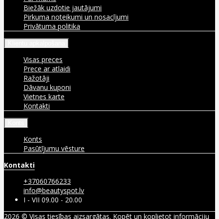
Biežāk uzdotie jautājumi
Pirkuma noteikumi un nosacījumi
Privātuma politika
Klientu apkalpošana
Visas preces
Prece ar atlaidi
Ražotāji
Dāvanu kuponi
Vietnes karte
Kontakti
Konts
Konts
Pasūtījumu vēsture
Kontakti
+37060766233
info@beautyspot.lv
I - VII 09.00 - 20.00
2026 © Visas tiesības aizsargātas. Kopēt un koplietot informāciju