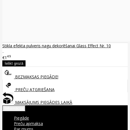
Stikla efekta pulveris nagu dekorēšanai Glass Effect Nr. 10
..
49
€1
BEZMAKSAS PIEGĀDE!
PREČU ATGRIEŠANA
MAKSĀJUMS PIEGĀDES LAIKĀ
Informācija
Piegāde
Preču apmaksa
Par mums