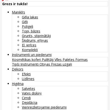
Grozs ir tukšs!
Manikīrs
Gēla lakas
Gēli
Poligeli
Topi, bāzes
Grunts, stiprinātāji
Šķidrumi, eļļiņas
El. ierīces
Komplekti
Instrumenti un piederumi
Kosmētikas koferi
Pulētāji
Vīles
Paletes
Formas
Tipši
Instrumenti
Otiņas
Frezas uzgaļi
Dekors
Efekti
Uzlīmes
Higiēna
Salvetes
Vates diskiņi
Cimdi
Depilācija
Vienreizlietojamie piederumi