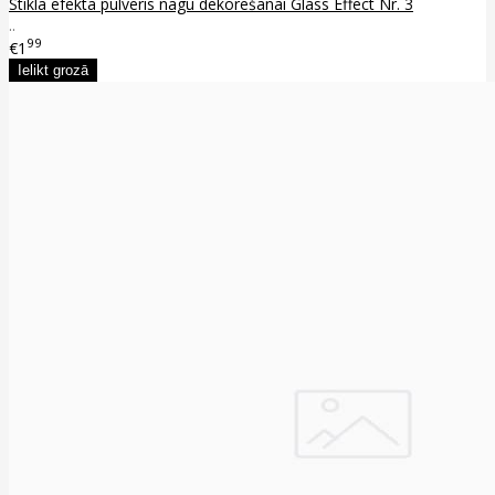
Stikla efekta pulveris nagu dekorēšanai Glass Effect Nr. 3
..
99
€1