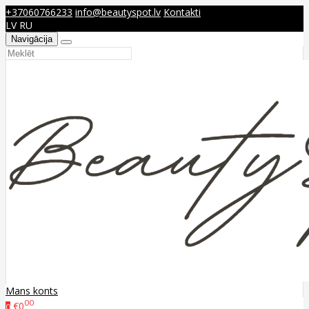
+37060766233
info@beautyspot.lv
Kontakti
LV
RU
Navigācija
Mans konts
00
€0
0