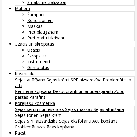
Smaku neitralizatori
Matiem
Šampūni
Kondicionieri
Maskas
Pret blaugznām
Pret matu izkrišanu
Uzacis un skropstas
Uzacis
Skropstas
Instrumenti
Grima otas
Kosmētika
Sejas attīrīšana
Sejas krēmi
SPF aizsardzība
Problemātiska
āda
Ķermeņa kopšana
Dezodoranti un antiperspiranti
Zobu
pastas
Parafīns
Korejiešu kosmētika
Sejas serumi un esences
Sejas maskas
Sejas attīrīšana
Sejas toneri
Sejas krēmi
Sejas SPF aizsardzība
Sejas eksfolianti
Acu kopšana
Problemātiskas ādas kopšana
Raksti