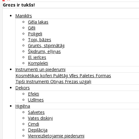
Grozs ir tukšs!
Manikīrs
Gēla lakas
Gēli
Poligeli
Topi, bāzes
Grunts, stiprinātāji
Šķidrumi, eļļiņas
El. ierīces
Komplekti
Instrumenti un piederumi
Kosmētikas koferi
Pulētāji
Vīles
Paletes
Formas
Tipši
Instrumenti
Otiņas
Frezas uzgaļi
Dekors
Efekti
Uzlīmes
Higiēna
Salvetes
Vates diskiņi
Cimdi
Depilācija
Vienreizlietojamie piederumi