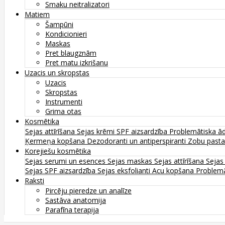
Smaku neitralizatori
Matiem
Šampūni
Kondicionieri
Maskas
Pret blaugznām
Pret matu izkrišanu
Uzacis un skropstas
Uzacis
Skropstas
Instrumenti
Grima otas
Kosmētika
Sejas attīrīšana
Sejas krēmi
SPF aizsardzība
Problemātiska ā
Ķermeņa kopšana
Dezodoranti un antiperspiranti
Zobu past
Korejiešu kosmētika
Sejas serumi un esences
Sejas maskas
Sejas attīrīšana
Sejas
Sejas SPF aizsardzība
Sejas eksfolianti
Acu kopšana
Problemā
Raksti
Pircēju pieredze un analīze
Sastāva anatomija
Parafīna terapija