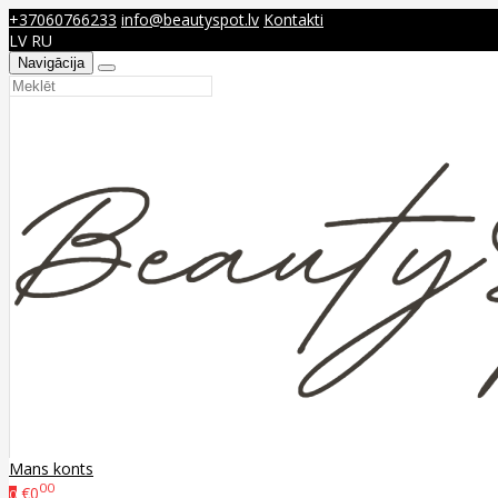
+37060766233
info@beautyspot.lv
Kontakti
LV
RU
Navigācija
Mans konts
00
€0
0