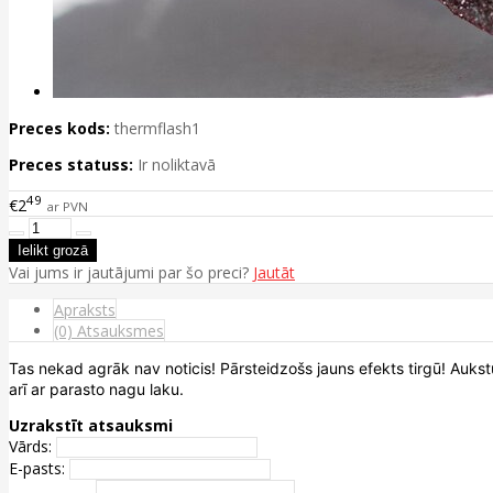
Preces kods:
thermflash1
Preces statuss:
Ir noliktavā
49
€2
ar PVN
Vai jums ir jautājumi par šo preci?
Jautāt
Apraksts
(0) Atsauksmes
Tas nekad agrāk nav noticis! Pārsteidzošs jauns efekts tirgū! Auks
arī ar parasto nagu laku.
Uzrakstīt atsauksmi
Vārds:
E-pasts: