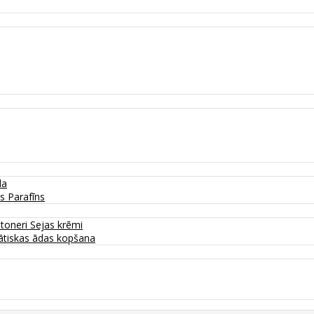
da
as
Parafīns
 toneri
Sejas krēmi
tiskas ādas kopšana