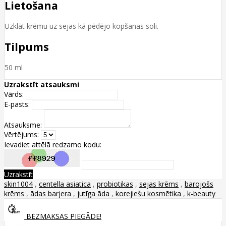
Lietošana
Uzklāt krēmu uz sejas kā pēdējo kopšanas soli.
Tilpums
50 ml
Uzrakstīt atsauksmi
Vārds:
E-pasts:
Atsauksme:
Vērtējums:
Ievadiet attēlā redzamo kodu:
Uzrakstīt
skin1004
,
centella asiatica
,
probiotikas
,
sejas krēms
,
barojošs
krēms
,
ādas barjera
,
jutīga āda
,
korejiešu kosmētika
,
k-beauty
BEZMAKSAS PIEGĀDE!