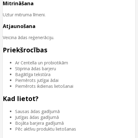
Mitrināšana
Uztur mitruma līmeni.
Atjaunošana
Veicina ādas reģenerāciju.
Priekšrocības
Ar Centella un probiotikām
Stiprina ādas barjeru
Bagātīga tekstūra
Piemērots jutīgai ādai
Piemērots ikdienas lietošanai
Kad lietot?
Sausas ādas gadījumā
Jutīgas ādas gadījumā
Bojāta barjera gadījumā
Pēc aktīvu produktu lietošanas