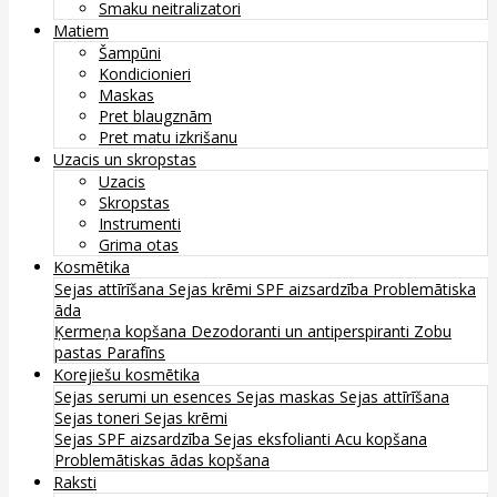
Smaku neitralizatori
Matiem
Šampūni
Kondicionieri
Maskas
Pret blaugznām
Pret matu izkrišanu
Uzacis un skropstas
Uzacis
Skropstas
Instrumenti
Grima otas
Kosmētika
Sejas attīrīšana
Sejas krēmi
SPF aizsardzība
Problemātiska
āda
Ķermeņa kopšana
Dezodoranti un antiperspiranti
Zobu
pastas
Parafīns
Korejiešu kosmētika
Sejas serumi un esences
Sejas maskas
Sejas attīrīšana
Sejas toneri
Sejas krēmi
Sejas SPF aizsardzība
Sejas eksfolianti
Acu kopšana
Problemātiskas ādas kopšana
Raksti