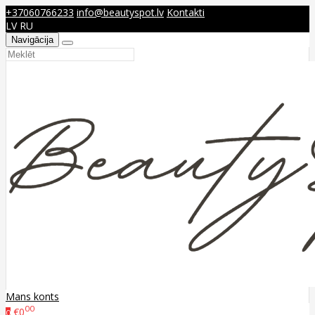
+37060766233
info@beautyspot.lv
Kontakti
LV
RU
Navigācija
Mans konts
00
€0
0