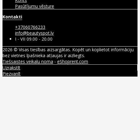
Konts
Pasūtījumu vēsture
Kontakti
+37060766233
info@beautyspot.lv
I - VII 09.00 - 20.00
2026 © Visas tiesības aizsargātas. Kopēt un koplietot informāciju
bez vietnes īpašnieka atļaujas ir aizliegts.
Tiešsaistes veikalu noma
-
eShoprent.com
Uzrakstīt
Piezvanīt