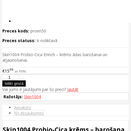
Preces kods:
proen50
Preces statuss:
Ir noliktavā
Skin1004 Probio-Cica Enrich – krēms ādas barošanai un
atjaunošanai.
99
€15
ar PVN
Vai jums ir jautājumi par šo preci?
Jautāt
Ražotājs:
Skin1004
Apraksts
(0) Atsauksmes
Skin1004 Probio-Cica krēms – barošana