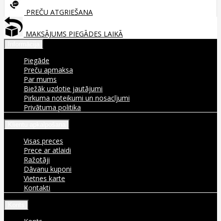
PREČU ATGRIEŠANA
MAKSĀJUMS PIEGĀDES LAIKĀ
Informācija
Piegāde
Preču apmaksa
Par mums
Biežāk uzdotie jautājumi
Pirkuma noteikumi un nosacījumi
Privātuma politika
Klientu apkalpošana
Visas preces
Prece ar atlaidi
Ražotāji
Dāvanu kuponi
Vietnes karte
Kontakti
Konts