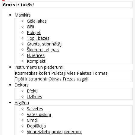
Grozs ir tukšs!
Manikīrs
Gēla lakas
Gēli
Poligeli
Topi, bāzes
Grunts, stiprinātāji
Šķidrumi, eļļiņas
El. ierīces
Komplekti
Instrumenti un piederumi
Kosmētikas koferi
Pulētāji
Vīles
Paletes
Formas
Tipši
Instrumenti
Otiņas
Frezas uzgaļi
Dekors
Efekti
Uzlīmes
Higiēna
Salvetes
Vates diskiņi
Cimdi
Depilācija
Vienreizlietojamie piederumi