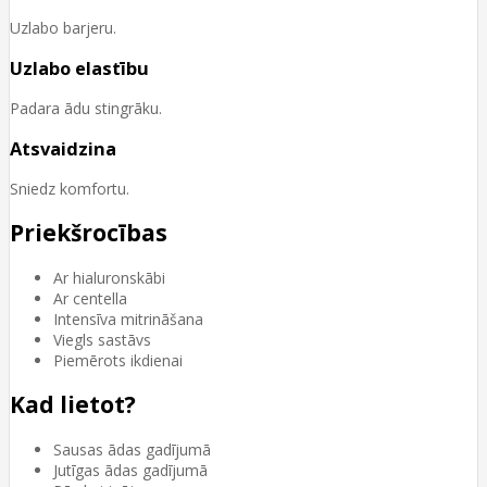
Uzlabo barjeru.
Uzlabo elastību
Padara ādu stingrāku.
Atsvaidzina
Sniedz komfortu.
Priekšrocības
Ar hialuronskābi
Ar centella
Intensīva mitrināšana
Viegls sastāvs
Piemērots ikdienai
Kad lietot?
Sausas ādas gadījumā
Jutīgas ādas gadījumā