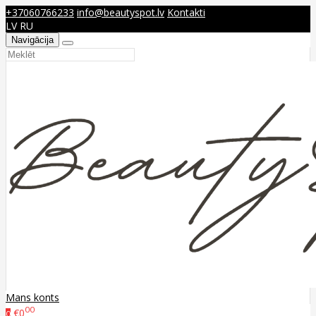
+37060766233
info@beautyspot.lv
Kontakti
LV
RU
Navigācija
Mans konts
00
€0
0