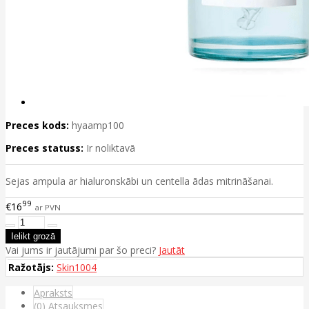
Preces kods:
hyaamp100
Preces statuss:
Ir noliktavā
Sejas ampula ar hialuronskābi un centella ādas mitrināšanai.
99
€16
ar PVN
Vai jums ir jautājumi par šo preci?
Jautāt
Ražotājs:
Skin1004
Apraksts
(0) Atsauksmes