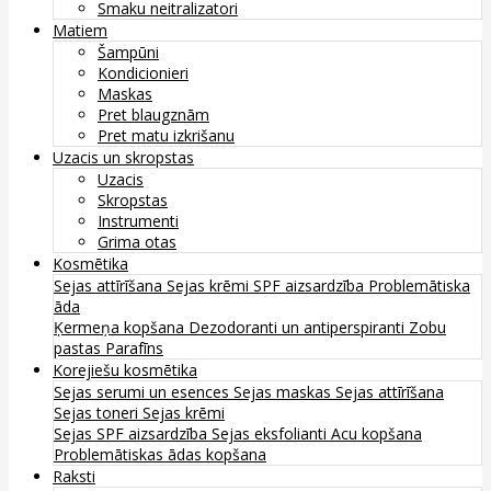
Smaku neitralizatori
Matiem
Šampūni
Kondicionieri
Maskas
Pret blaugznām
Pret matu izkrišanu
Uzacis un skropstas
Uzacis
Skropstas
Instrumenti
Grima otas
Kosmētika
Sejas attīrīšana
Sejas krēmi
SPF aizsardzība
Problemātiska
āda
Ķermeņa kopšana
Dezodoranti un antiperspiranti
Zobu
pastas
Parafīns
Korejiešu kosmētika
Sejas serumi un esences
Sejas maskas
Sejas attīrīšana
Sejas toneri
Sejas krēmi
Sejas SPF aizsardzība
Sejas eksfolianti
Acu kopšana
Problemātiskas ādas kopšana
Raksti