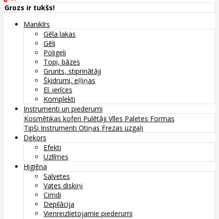
Grozs ir tukšs!
Manikīrs
Gēla lakas
Gēli
Poligeli
Topi, bāzes
Grunts, stiprinātāji
Šķidrumi, eļļiņas
El. ierīces
Komplekti
Instrumenti un piederumi
Kosmētikas koferi
Pulētāji
Vīles
Paletes
Formas
Tipši
Instrumenti
Otiņas
Frezas uzgaļi
Dekors
Efekti
Uzlīmes
Higiēna
Salvetes
Vates diskiņi
Cimdi
Depilācija
Vienreizlietojamie piederumi