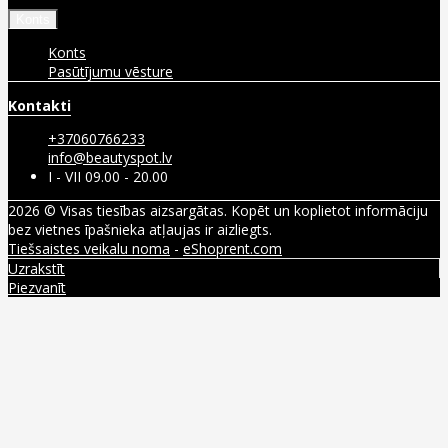
Konts
Konts
Pasūtījumu vēsture
Kontakti
+37060766233
info@beautyspot.lv
I - VII 09.00 - 20.00
2026 © Visas tiesības aizsargātas. Kopēt un koplietot informāciju
bez vietnes īpašnieka atļaujas ir aizliegts.
Tiešsaistes veikalu noma
-
eShoprent.com
Uzrakstīt
Piezvanīt