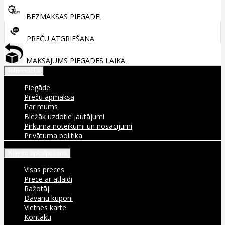
BEZMAKSAS PIEGĀDE!
PREČU ATGRIEŠANA
MAKSĀJUMS PIEGĀDES LAIKĀ
Informācija
Piegāde
Preču apmaksa
Par mums
Biežāk uzdotie jautājumi
Pirkuma noteikumi un nosacījumi
Privātuma politika
Klientu apkalpošana
Visas preces
Prece ar atlaidi
Ražotāji
Dāvanu kuponi
Vietnes karte
Kontakti