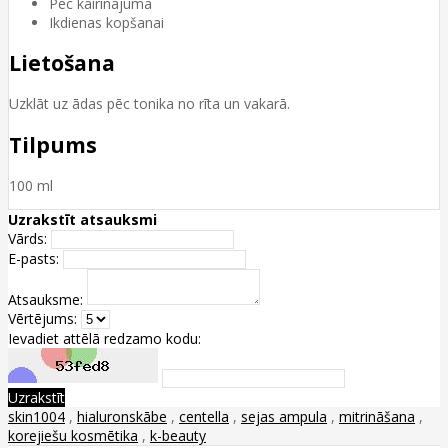
Pēc kairinājuma
Ikdienas kopšanai
Lietošana
Uzklāt uz ādas pēc tonika no rīta un vakarā.
Tilpums
100 ml
Uzrakstīt atsauksmi
Vārds:
E-pasts:
Atsauksme:
Vērtējums:
Ievadiet attēlā redzamo kodu:
Uzrakstīt
skin1004
,
hialuronskābe
,
centella
,
sejas ampula
,
mitrināšana
,
korejiešu kosmētika
,
k-beauty