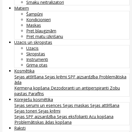
Smaku neitralizatori
Matiem
Šampūni
Kondicionieri
Maskas
Pret blaugznām
Pret matu izkrišanu
Uzacis un skropstas
Uzacis
Skropstas
Instrumenti
Grima otas
Kosmētika
Sejas attīrīšana
Sejas krēmi
SPF aizsardzība
Problemātiska
āda
Ķermeņa kopšana
Dezodoranti un antiperspiranti
Zobu
pastas
Parafīns
Korejiešu kosmētika
Sejas serumi un esences
Sejas maskas
Sejas attīrīšana
Sejas toneri
Sejas krēmi
Sejas SPF aizsardzība
Sejas eksfolianti
Acu kopšana
Problemātiskas ādas kopšana
Raksti