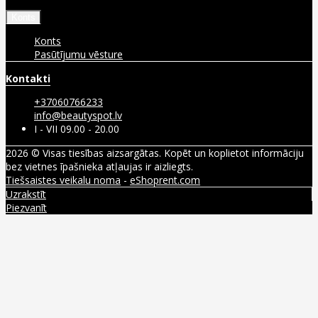
Konts
Konts
Pasūtījumu vēsture
Kontakti
+37060766233
info@beautyspot.lv
I - VII 09.00 - 20.00
2026 © Visas tiesības aizsargātas. Kopēt un koplietot informāciju
bez vietnes īpašnieka atļaujas ir aizliegts.
Tiešsaistes veikalu noma
-
eShoprent.com
Uzrakstīt
Piezvanīt