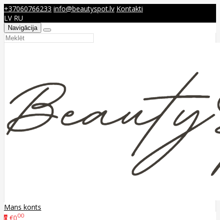
+37060766233
info@beautyspot.lv
Kontakti
LV
RU
Navigācija
Mans konts
00
€0
0