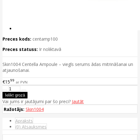
Preces kods:
centamp100
Preces statuss:
Ir noliktavā
Skin1004 Centella Ampoule – viegls serums ādas mitrināšanai un
atjaunošanai.
99
€15
ar PVN
Vai jums ir jautājumi par šo preci?
Jautāt
Ražotājs:
Skin1004
Apraksts
(0) Atsauksmes