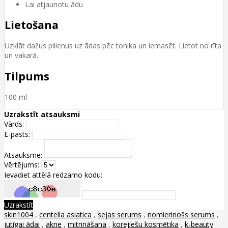
Lai atjaunotu ādu
Lietošana
Uzklāt dažus pilienus uz ādas pēc tonika un iemasēt. Lietot no rīta
un vakarā.
Tilpums
100 ml
Uzrakstīt atsauksmi
Vārds:
E-pasts:
Atsauksme:
Vērtējums:
Ievadiet attēlā redzamo kodu:
Uzrakstīt
skin1004
,
centella asiatica
,
sejas serums
,
nomierinošs serums
,
jutīgai ādai
,
akne
,
mitrināšana
,
korejiešu kosmētika
,
k-beauty