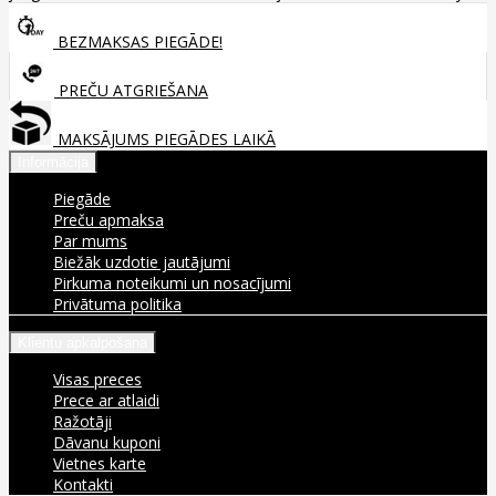
BEZMAKSAS PIEGĀDE!
PREČU ATGRIEŠANA
MAKSĀJUMS PIEGĀDES LAIKĀ
Informācija
Piegāde
Preču apmaksa
Par mums
Biežāk uzdotie jautājumi
Pirkuma noteikumi un nosacījumi
Privātuma politika
Klientu apkalpošana
Visas preces
Prece ar atlaidi
Ražotāji
Dāvanu kuponi
Vietnes karte
Kontakti