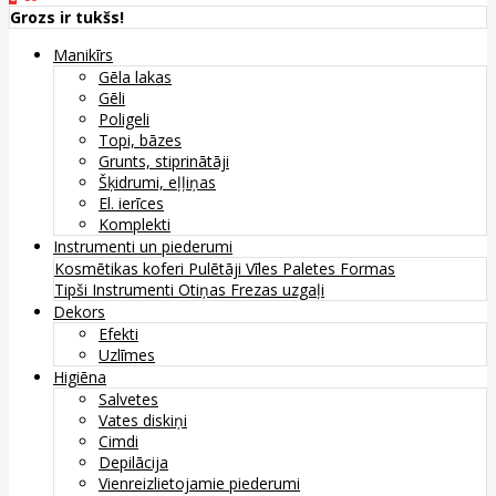
Grozs ir tukšs!
Manikīrs
Gēla lakas
Gēli
Poligeli
Topi, bāzes
Grunts, stiprinātāji
Šķidrumi, eļļiņas
El. ierīces
Komplekti
Instrumenti un piederumi
Kosmētikas koferi
Pulētāji
Vīles
Paletes
Formas
Tipši
Instrumenti
Otiņas
Frezas uzgaļi
Dekors
Efekti
Uzlīmes
Higiēna
Salvetes
Vates diskiņi
Cimdi
Depilācija
Vienreizlietojamie piederumi