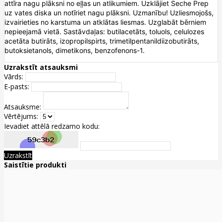
attīra nagu plāksni no eļļas un atlikumiem. Uzklājiet Seche Prep
uz vates diska un notīriet nagu plāksni. Uzmanību! Uzliesmojošs,
izvairieties no karstuma un atklātas liesmas. Uzglabāt bērniem
nepieejamā vietā. Sastāvdaļas: butilacetāts, toluols, celulozes
acetāta butirāts, izopropilspirts, trimetilpentanildiizobutirāts,
butoksietanols, dimetikons, benzofenons-1.
Uzrakstīt atsauksmi
Vārds:
E-pasts:
Atsauksme:
Vērtējums:
Ievadiet attēlā redzamo kodu:
Uzrakstīt
Saistītie produkti