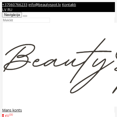
+37060766233
info@beautyspot.lv
Kontakti
LV
RU
Navigācija
Mans konts
00
€0
0