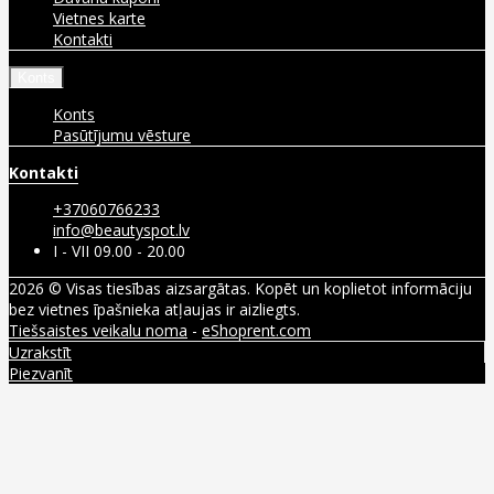
Vietnes karte
Kontakti
Konts
Konts
Pasūtījumu vēsture
Kontakti
+37060766233
info@beautyspot.lv
I - VII 09.00 - 20.00
2026 © Visas tiesības aizsargātas. Kopēt un koplietot informāciju
bez vietnes īpašnieka atļaujas ir aizliegts.
Tiešsaistes veikalu noma
-
eShoprent.com
Uzrakstīt
Piezvanīt