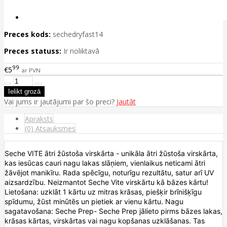
Preces kods:
sechedryfast14
Preces statuss:
Ir noliktavā
99
€5
ar PVN
Vai jums ir jautājumi par šo preci?
Jautāt
Apraksts
(0) Atsauksmes
Seche VITE ātri žūstoša virskārta - unikāla ātri žūstoša virskārta,
kas iesūcas cauri nagu lakas slāņiem, vienlaikus neticami ātri
žāvējot manikīru. Rada spēcīgu, noturīgu rezultātu, satur arī UV
aizsardzību. Neizmantot Seche Vite virskārtu kā bāzes kārtu!
Lietošana: uzklāt 1 kārtu uz mitras krāsas, piešķir brīnišķīgu
spīdumu, žūst minūtēs un pietiek ar vienu kārtu. Nagu
sagatavošana: Seche Prep- Seche Prep jālieto pirms bāzes lakas,
krāsas kārtas, virskārtas vai nagu kopšanas uzklāšanas. Tas