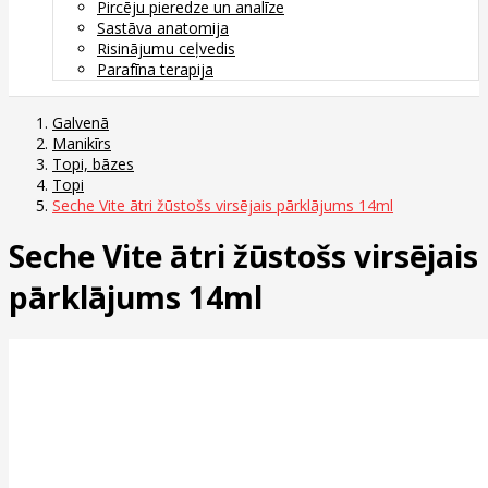
Pircēju pieredze un analīze
Sastāva anatomija
Risinājumu ceļvedis
Parafīna terapija
Galvenā
Manikīrs
Topi, bāzes
Topi
Seche Vite ātri žūstošs virsējais pārklājums 14ml
Seche Vite ātri žūstošs virsējais
pārklājums 14ml