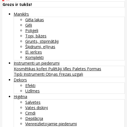
Grozs ir tukšs!
Manikīrs
Gēla lakas
Gēli
Poligeli
Topi, bāzes
Grunts, stiprinātāji
Šķidrumi, eļļiņas
El. ierīces
Komplekti
Instrumenti un piederumi
Kosmētikas koferi
Pulētāji
Vīles
Paletes
Formas
Tipši
Instrumenti
Otiņas
Frezas uzgaļi
Dekors
Efekti
Uzlīmes
Higiēna
Salvetes
Vates diskiņi
Cimdi
Depilācija
Vienreizlietojamie piederumi