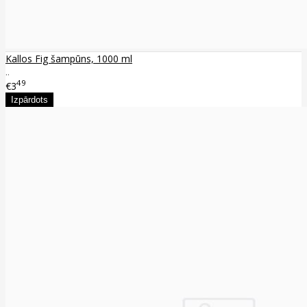
Kallos Fig šampūns, 1000 ml
..
49
€3