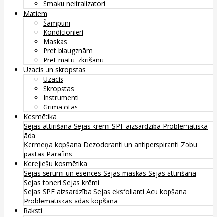
Smaku neitralizatori
Matiem
Šampūni
Kondicionieri
Maskas
Pret blaugznām
Pret matu izkrišanu
Uzacis un skropstas
Uzacis
Skropstas
Instrumenti
Grima otas
Kosmētika
Sejas attīrīšana
Sejas krēmi
SPF aizsardzība
Problemātiska
āda
Ķermeņa kopšana
Dezodoranti un antiperspiranti
Zobu
pastas
Parafīns
Korejiešu kosmētika
Sejas serumi un esences
Sejas maskas
Sejas attīrīšana
Sejas toneri
Sejas krēmi
Sejas SPF aizsardzība
Sejas eksfolianti
Acu kopšana
Problemātiskas ādas kopšana
Raksti