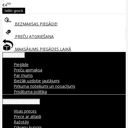
99
€4
BEZMAKSAS PIEGĀDE!
PREČU ATGRIEŠANA
MAKSĀJUMS PIEGĀDES LAIKĀ
Informācija
Piegāde
Preču apmaksa
Par mums
Biežāk uzdotie jautājumi
Pirkuma noteikumi un nosacījumi
Privātuma politika
Klientu apkalpošana
Visas preces
Prece ar atlaidi
Ražotāji
Dāvanu kuponi