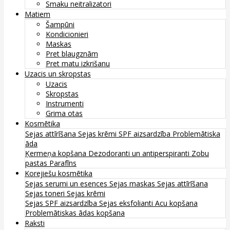
Smaku neitralizatori
Matiem
Šampūni
Kondicionieri
Maskas
Pret blaugznām
Pret matu izkrišanu
Uzacis un skropstas
Uzacis
Skropstas
Instrumenti
Grima otas
Kosmētika
Sejas attīrīšana
Sejas krēmi
SPF aizsardzība
Problemātiska
āda
Ķermeņa kopšana
Dezodoranti un antiperspiranti
Zobu
pastas
Parafīns
Korejiešu kosmētika
Sejas serumi un esences
Sejas maskas
Sejas attīrīšana
Sejas toneri
Sejas krēmi
Sejas SPF aizsardzība
Sejas eksfolianti
Acu kopšana
Problemātiskas ādas kopšana
Raksti