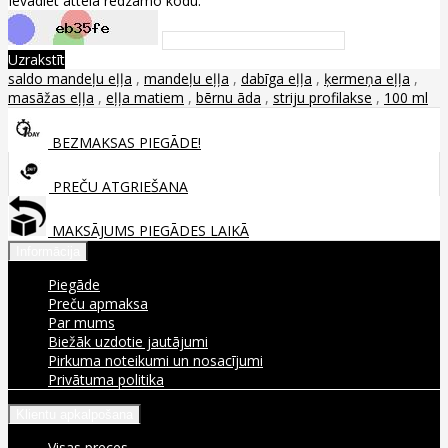
Ievadiet attēlā redzamo kodu:
Uzrakstīt
saldo mandeļu eļļa
,
mandeļu eļļa
,
dabīga eļļa
,
ķermeņa eļļa
,
masāžas eļļa
,
eļļa matiem
,
bērnu āda
,
striju profilakse
,
100 ml
BEZMAKSAS PIEGĀDE!
PREČU ATGRIEŠANA
MAKSĀJUMS PIEGĀDES LAIKĀ
Informācija
Piegāde
Preču apmaksa
Par mums
Biežāk uzdotie jautājumi
Pirkuma noteikumi un nosacījumi
Privātuma politika
Klientu apkalpošana
Visas preces