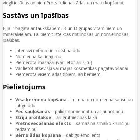
viegli iesūcas un piemērots ikdienas ādas un matu kopšanai.
Sastāvs un īpašības
Eļļa ir bagāta ar taukskābēm, B un D grupas vitamīniem un
minerālvielām. Tai piemīt izteiktas mitrinošas un nomierinošas
īpašības.
Intensīvi mitrina un mīkstina ādu
Nomierina kairinājumu
Piemērota masāžai (var lietot arī siltu)
Var lietot atsevišķi vai mājas kosmētikas pagatavošanai
Piemērota visiem ādas tipiem, arī bērniem
Pielietojums
Visa ķermeņa kopšana
– mitrina un nomierina sausu un
jutīgu ādu
Pēc sauļošanās
– palīdz nomierināt un atjaunot ādu
Striju profilakse
– arī grūtniecības laikā
Pretnovecošanās efekts
– samazina smalko krunciņu
redzamību
Bērnu ādas kopšana
– dabīgs emolients