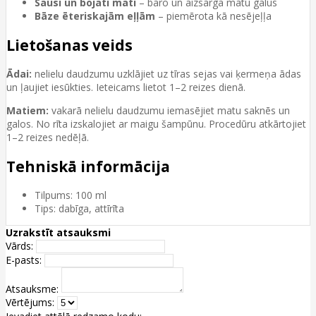
Sausi un bojāti mati
– baro un aizsargā matu galus
Bāze ēteriskajām eļļām
– piemērota kā nesējeļļa
Lietošanas veids
Ādai:
nelielu daudzumu uzklājiet uz tīras sejas vai ķermeņa ādas
un ļaujiet iesūkties. Ieteicams lietot 1–2 reizes dienā.
Matiem:
vakarā nelielu daudzumu iemasējiet matu saknēs un
galos. No rīta izskalojiet ar maigu šampūnu. Procedūru atkārtojiet
1–2 reizes nedēļā.
Tehniskā informācija
Tilpums: 100 ml
Tips: dabīga, attīrīta
Uzrakstīt atsauksmi
Vārds:
E-pasts:
Atsauksme:
Vērtējums: