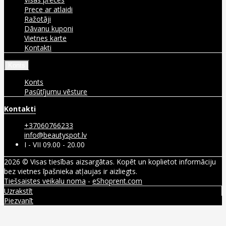
Prece ar atlaidi
Ražotāji
Dāvanu kuponi
Vietnes karte
Kontakti
Konts
Konts
Pasūtījumu vēsture
Kontakti
+37060766233
info@beautyspot.lv
I - VII 09.00 - 20.00
2026 © Visas tiesības aizsargātas. Kopēt un koplietot informāciju
bez vietnes īpašnieka atļaujas ir aizliegts.
Tiešsaistes veikalu noma
-
eShoprent.com
Uzrakstīt
Piezvanīt