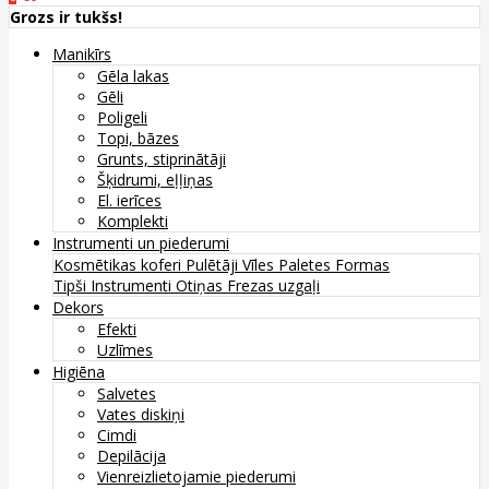
Grozs ir tukšs!
Manikīrs
Gēla lakas
Gēli
Poligeli
Topi, bāzes
Grunts, stiprinātāji
Šķidrumi, eļļiņas
El. ierīces
Komplekti
Instrumenti un piederumi
Kosmētikas koferi
Pulētāji
Vīles
Paletes
Formas
Tipši
Instrumenti
Otiņas
Frezas uzgaļi
Dekors
Efekti
Uzlīmes
Higiēna
Salvetes
Vates diskiņi
Cimdi
Depilācija
Vienreizlietojamie piederumi