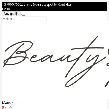
+37060766233
info@beautyspot.lv
Kontakti
LV
RU
Navigācija
Mans konts
00
€0
0