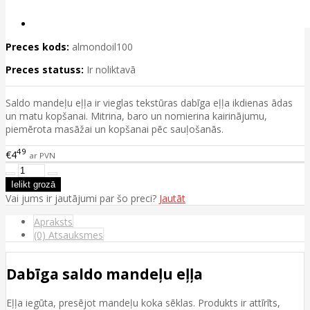
Preces kods:
almondoil100
Preces statuss:
Ir noliktavā
Saldo mandeļu eļļa ir vieglas tekstūras dabīga eļļa ikdienas ādas
un matu kopšanai. Mitrina, baro un nomierina kairinājumu,
piemērota masāžai un kopšanai pēc sauļošanās.
49
€4
ar PVN
Vai jums ir jautājumi par šo preci?
Jautāt
Apraksts
(0) Atsauksmes
Dabīga saldo mandeļu eļļa
Eļļa iegūta, presējot mandeļu koka sēklas. Produkts ir attīrīts,