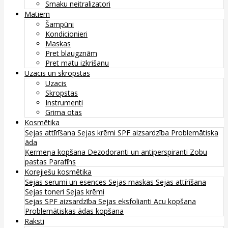
Smaku neitralizatori
Matiem
Šampūni
Kondicionieri
Maskas
Pret blaugznām
Pret matu izkrišanu
Uzacis un skropstas
Uzacis
Skropstas
Instrumenti
Grima otas
Kosmētika
Sejas attīrīšana
Sejas krēmi
SPF aizsardzība
Problemātiska
āda
Ķermeņa kopšana
Dezodoranti un antiperspiranti
Zobu
pastas
Parafīns
Korejiešu kosmētika
Sejas serumi un esences
Sejas maskas
Sejas attīrīšana
Sejas toneri
Sejas krēmi
Sejas SPF aizsardzība
Sejas eksfolianti
Acu kopšana
Problemātiskas ādas kopšana
Raksti