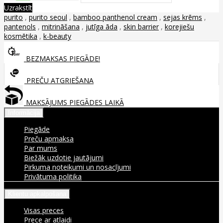
Uzrakstīt
purito
,
purito seoul
,
bamboo panthenol cream
,
sejas krēms
,
pantenols
,
mitrināšana
,
jutīga āda
,
skin barrier
,
korejiešu
kosmētika
,
k-beauty
BEZMAKSAS PIEGĀDE!
PREČU ATGRIEŠANA
MAKSĀJUMS PIEGĀDES LAIKĀ
Informācija
Piegāde
Preču apmaksa
Par mums
Biežāk uzdotie jautājumi
Pirkuma noteikumi un nosacījumi
Privātuma politika
Klientu apkalpošana
Visas preces
Prece ar atlaidi