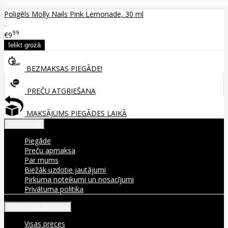
Poligēls Molly Nails Pink Lemonade, 30 ml
..
99
€9
BEZMAKSAS PIEGĀDE!
PREČU ATGRIEŠANA
MAKSĀJUMS PIEGĀDES LAIKĀ
Informācija
Piegāde
Preču apmaksa
Par mums
Biežāk uzdotie jautājumi
Pirkuma noteikumi un nosacījumi
Privātuma politika
Klientu apkalpošana
Visas preces