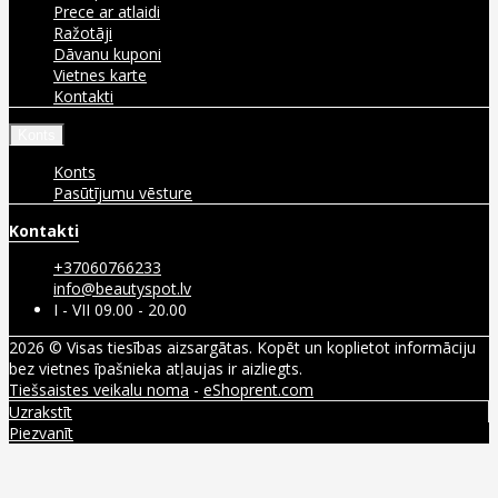
Prece ar atlaidi
Ražotāji
Dāvanu kuponi
Vietnes karte
Kontakti
Konts
Konts
Pasūtījumu vēsture
Kontakti
+37060766233
info@beautyspot.lv
I - VII 09.00 - 20.00
2026 © Visas tiesības aizsargātas. Kopēt un koplietot informāciju
bez vietnes īpašnieka atļaujas ir aizliegts.
Tiešsaistes veikalu noma
-
eShoprent.com
Uzrakstīt
Piezvanīt