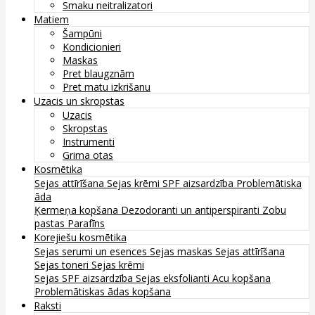
Smaku neitralizatori
Matiem
Šampūni
Kondicionieri
Maskas
Pret blaugznām
Pret matu izkrišanu
Uzacis un skropstas
Uzacis
Skropstas
Instrumenti
Grima otas
Kosmētika
Sejas attīrīšana
Sejas krēmi
SPF aizsardzība
Problemātiska
āda
Ķermeņa kopšana
Dezodoranti un antiperspiranti
Zobu
pastas
Parafīns
Korejiešu kosmētika
Sejas serumi un esences
Sejas maskas
Sejas attīrīšana
Sejas toneri
Sejas krēmi
Sejas SPF aizsardzība
Sejas eksfolianti
Acu kopšana
Problemātiskas ādas kopšana
Raksti