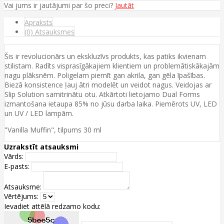
Vai jums ir jautājumi par šo preci?
Jautāt
Apraksts
(0) Atsauksmes
Šis ir revolucionārs un ekskluzīvs produkts, kas patiks ikvienam
stilistam. Radīts visprasīgākajiem klientiem un problemātiskākajām
nagu plāksnēm. Poligelam piemīt gan akrila, gan gēla īpašības.
Biezā konsistence ļauj ātri modelēt un veidot nagus. Veidojas ar
Slip Solution samitrinātu otu. Atkārtoti lietojamo Dual Forms
izmantošana ietaupa 85% no jūsu darba laika. Piemērots UV, LED
un UV / LED lampām.
"Vanilla Muffin", tilpums 30 ml
Uzrakstīt atsauksmi
Vārds:
E-pasts:
Atsauksme:
Vērtējums:
Ievadiet attēlā redzamo kodu: