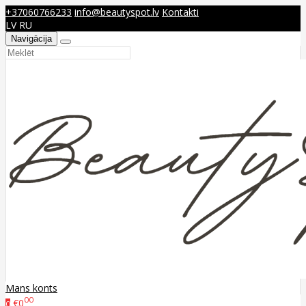
+37060766233
info@beautyspot.lv
Kontakti
LV
RU
Navigācija
Mans konts
00
€0
0