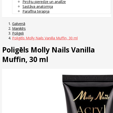
Pircēju pieredze un analīze
Sastāva anatomija
Parafīna terapija
Galvenā
Manikīrs
Poligeli
Poligēls Molly Nails Vanilla Muffin, 30 ml
Poligēls Molly Nails Vanilla
Muffin, 30 ml