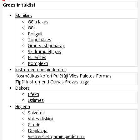
Grozs ir tukšs!
Manikīrs
Gēla lakas
Gēli
Poligeli
Topi, bāzes
Grunts, stiprinātāji
Šķidrumi, eļļiņas
El. ierīces
Komplekti
Instrumenti un piederumi
Kosmētikas koferi
Pulētāji
Vīles
Paletes
Formas
Tipši
Instrumenti
Otiņas
Frezas uzgaļi
Dekors
Efekti
Uzlīmes
Higiēna
Salvetes
Vates diskiņi
Cimdi
Depilācija
Vienreizlietojamie piederumi