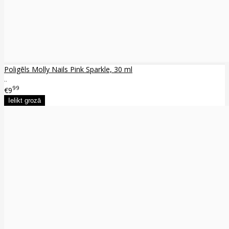
Poligēls Molly Nails Pink Sparkle, 30 ml
..
99
€9